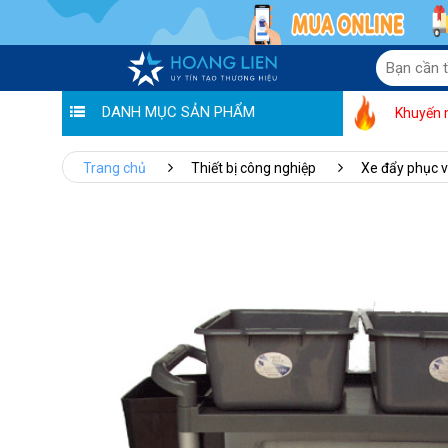
DANH MỤC SẢN PHẨM
Khuyến 
Trang chủ
Thiết bị công nghiệp
Xe đẩy phục 