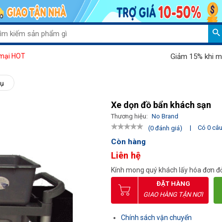
Giảm 15% khi mua má
mại HOT
vụ
Xe dọn đồ bẩn khách sạn
Thương hiệu:
No Brand
|
Có 0 câu 
(0 đánh giá)
Còn hàng
Liên hệ
Kính mong quý khách lấy hóa đơn đỏ
ĐẶT HÀNG
GIAO HÀNG TẬN NƠI
Chính sách vận chuyển