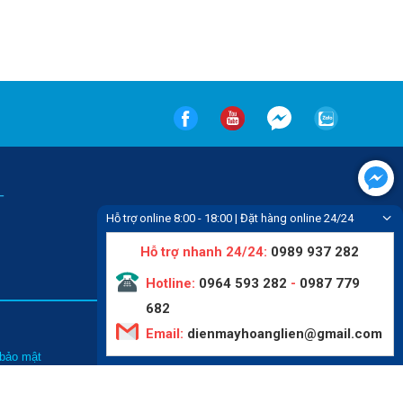
-
Hỗ trợ online 8:00 - 18:00 | Đặt hàng online 24/24
Hỗ trợ nhanh 24/24:
0989 937 282
Hotline:
0964 593 282
-
0987 779
682
Email:
dienmayhoanglien@gmail.com
Tin tức
 bảo mật
Liên hệ
hức mua hàng
Video
thanh toán
Giới thiệu