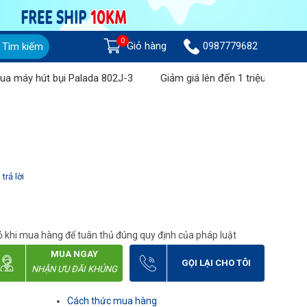
0
Giỏ hàng
0987779682
Tìm kiếm
y hút bụi Palada 802J-3
Giảm giá lên đến 1 triệu đồng khi mua
trả lời
 khi mua hàng để tuân thủ đúng quy định của pháp luật
MUA NGAY
GỌI LẠI CHO TÔI
NHẬN ƯU ĐÃI KHỦNG
Cách thức mua hàng