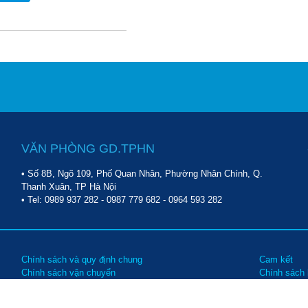
VĂN PHÒNG GD.TPHN
• Số 8B, Ngõ 109, Phố Quan Nhân, Phường Nhân Chính, Q.
Thanh Xuân, TP Hà Nội
• Tel:
0989 937 282
-
0987 779 682
-
0964 593 282
Chính sách và quy định chung
Cam kết
Chính sách vận chuyển
Chính sách
Chính sách bảo trì, bảo hành
Các hình t
Chính sách đổi trả hàng
Hướng dẫn 