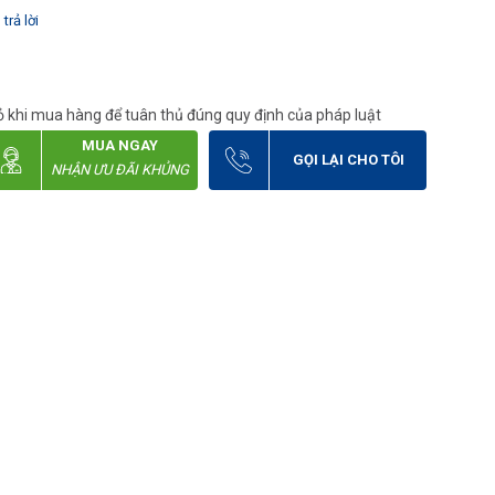
trả lời
 khi mua hàng để tuân thủ đúng quy định của pháp luật
MUA NGAY
GỌI LẠI CHO TÔI
NHẬN ƯU ĐÃI KHỦNG