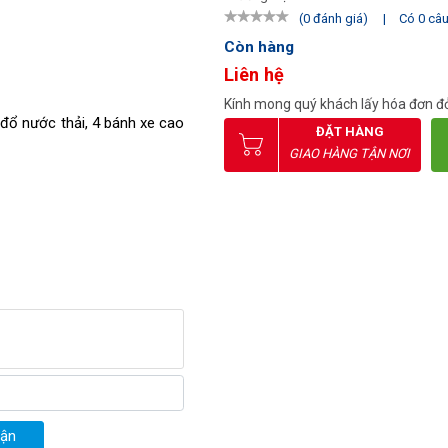
|
Có 0 câu 
(0 đánh giá)
Còn hàng
Liên hệ
Kính mong quý khách lấy hóa đơn đỏ
đổ nước thải, 4 bánh xe cao
ĐẶT HÀNG
GIAO HÀNG TẬN NƠI
uận