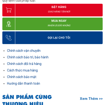
quy định của pháp luật
ĐẶT HÀNG
GIAO HÀNG TẬN NƠI
MUA NGAY
NHẬN ƯU ĐÃI KHỦNG
GỌI LẠI CHO TÔI
Chính sách vận chuyển
Chính sách bảo trì, bảo hành
Chính sách đổi trả hàng
Cách thức mua hàng
Chính sách bảo mật
Hướng dẫn thanh toán
SẢN PHẨM CÙNG
Xem Thêm >>
THƯƠNG HIỆU