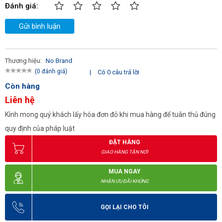
Đánh giá:
Gửi bình luận
Thương hiệu:
No Brand
(0 đánh giá)
|
Có 0 câu trả lời
Còn hàng
Liên hệ
Kính mong quý khách lấy hóa đơn đỏ khi mua hàng để tuân thủ đúng
quy định của pháp luật
ĐẶT HÀNG
GIAO HÀNG TẬN NƠI
MUA NGAY
NHẬN ƯU ĐÃI KHỦNG
GỌI LẠI CHO TÔI