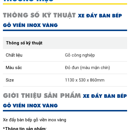
THÔNG SỐ KỸ THUẬT
XE ĐẨY BÀN BẾP
GỖ VIỀN INOX VÀNG
Thông số kỹ thuật
Chất liệu
Gỗ công nghiệp
Màu sắc
Đỏ đun (màu mận chín)
Size
1130 x 530 x 860mm
GIỚI THIỆU SẢN PHẨM
XE ĐẨY BÀN BẾP
GỖ VIỀN INOX VÀNG
Xe đẩy bàn bếp gỗ viền inox vàng
*Thông tin sản phẩm: