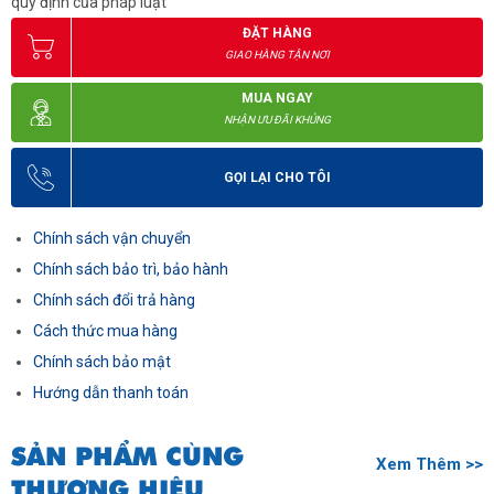
quy định của pháp luật
ĐẶT HÀNG
GIAO HÀNG TẬN NƠI
MUA NGAY
NHẬN ƯU ĐÃI KHỦNG
GỌI LẠI CHO TÔI
Chính sách vận chuyển
Chính sách bảo trì, bảo hành
Chính sách đổi trả hàng
Cách thức mua hàng
Chính sách bảo mật
Hướng dẫn thanh toán
SẢN PHẨM CÙNG
Xem Thêm >>
THƯƠNG HIỆU