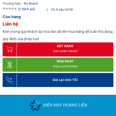
Thương hiệu:
No Brand
(0 đánh giá)
|
Có 0 câu trả lời
Còn hàng
Liên hệ
Kính mong quý khách lấy hóa đơn đỏ khi mua hàng để tuân thủ đúng
quy định của pháp luật
ĐẶT HÀNG
GIAO HÀNG TẬN NƠI
MUA NGAY
NHẬN ƯU ĐÃI KHỦNG
GỌI LẠI CHO TÔI
ĐIỆN MÁY HOÀNG LIÊN