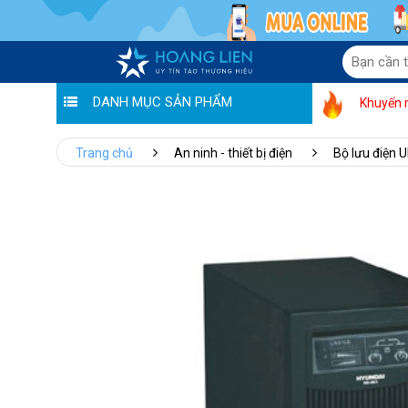
DANH MỤC SẢN PHẨM
Khuyến 
Trang chủ
An ninh - thiết bị điện
Bộ lưu điện 