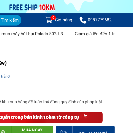
0
Giỏ hàng
0987779682
Tìm kiếm
máy hút bụi Palada 802J-3
Giảm giá lên đến 1 triệu đồng khi 
Kw)
trả lời
 khi mua hàng để tuân thủ đúng quy định của pháp luật
MUA NGAY