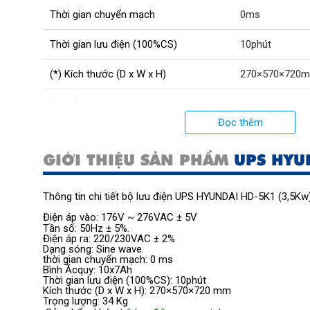
Thời gian chuyển mạch
0ms
Thời gian lưu điện (100%CS)
10phút
(*) Kích thước (D x W x H)
270×570×720
Bình Ăcquy
10x7Ah
Đọc thêm
GIỚI THIỆU SẢN PHẨM
UPS HYU
Thông tin chi tiết bộ lưu điện UPS HYUNDAI HD-5K1 (3,5Kw)
Điện áp vào: 176V ~ 276VAC ± 5V
Tần số: 50Hz ± 5%.
Điện áp ra:
220/230VAC ± 2%
Dạng sóng: Sine wave
thời gian chuyển mạch:
0
ms
Bình Ăcquy: 10x7Ah
Thời gian lưu điện (100%CS): 10phút
Kích thước (D x W x H):
270×570×720
mm
Trọng lượng:
34
Kg