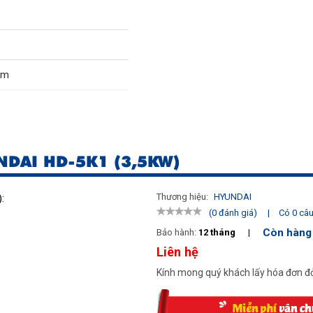
mm
NDAI HD-5K1 (3,5KW)
Thương hiệu:
HYUNDAI
:
|
Có 0 câu 
(0 đánh giá)
Còn hàng
Bảo hành:
12 tháng
|
Liên hệ
Kính mong quý khách lấy hóa đơn đỏ