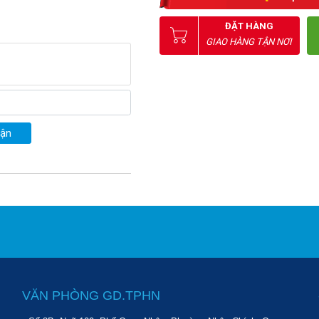
ĐẶT HÀNG
GIAO HÀNG TẬN NƠI
uận
VĂN PHÒNG GD.TPHN