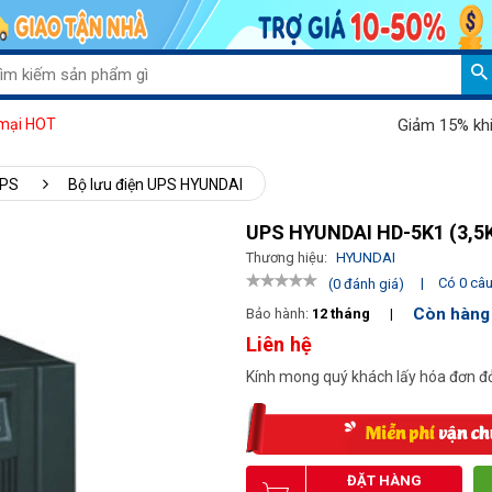
Giảm 15% khi mua 
mại HOT
UPS
Bộ lưu điện UPS HYUNDAI
UPS HYUNDAI HD-5K1 (3,5
Thương hiệu:
HYUNDAI
|
Có 0 câu 
(0 đánh giá)
Còn hàng
Bảo hành:
12 tháng
|
Liên hệ
Kính mong quý khách lấy hóa đơn đỏ
ĐẶT HÀNG