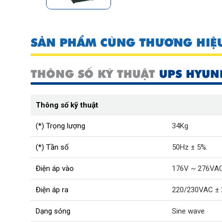
SẢN PHẨM CÙNG THƯƠNG HIỆ
THÔNG SỐ KỸ THUẬT
UPS HYUN
Thông số kỹ thuật
(*) Trọng lượng
34Kg
(*) Tần số
50Hz ± 5%.
Điện áp vào
176V ~ 276VAC
Điện áp ra
220/230VAC ±
Dạng sóng
Sine wave