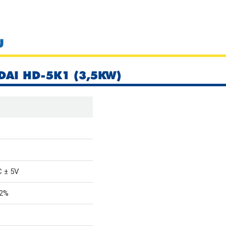
U
DAI HD-5K1 (3,5KW)
 ± 5V
 2%