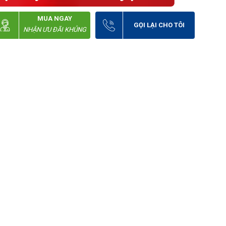
MUA NGAY
GỌI LẠI CHO TÔI
NHẬN ƯU ĐÃI KHỦNG