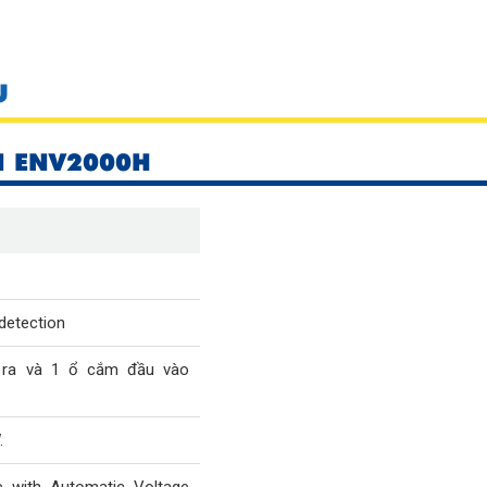
U
N ENV2000H
detection
ra và 1 ổ cắm đầu vào
.
ve with Automatic Voltage