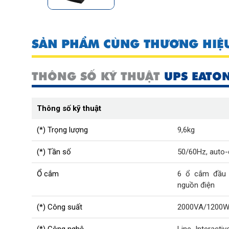
SẢN PHẨM CÙNG THƯƠNG HIỆ
THÔNG SỐ KỸ THUẬT
UPS EATO
Thông số kỹ thuật
(*) Trọng lượng
9,6kg
(*) Tần số
50/60Hz, auto-
Ổ cắm
6 ổ cắm đầu 
nguồn điện
(*) Công suất
2000VA/1200W
(*) Công nghệ
Line Interacti