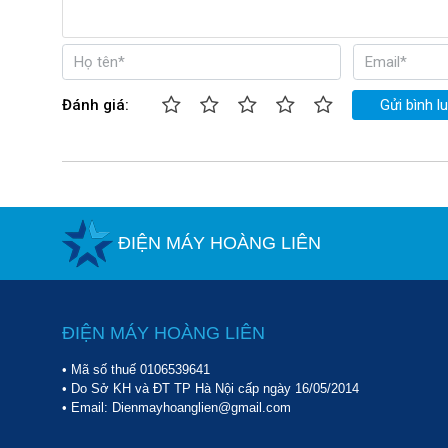
Đánh giá:
Gửi bình l
ĐIỆN MÁY HOÀNG LIÊN
ĐIỆN MÁY HOÀNG LIÊN
• Mã số thuế 0106539641
• Do Sở KH và ĐT TP Hà Nội cấp ngày 16/05/2014
• Email: Dienmayhoanglien@gmail.com