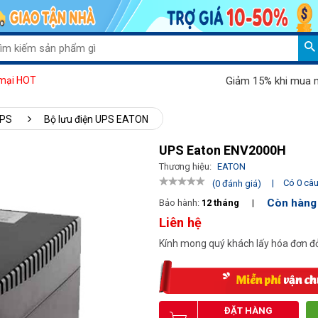
Giảm 15% khi mua máy hút
mại HOT
UPS
Bộ lưu điện UPS EATON
UPS Eaton ENV2000H
Thương hiệu:
EATON
|
Có 0 câu 
(0 đánh giá)
Còn hàng
Bảo hành:
12 tháng
|
Liên hệ
Kính mong quý khách lấy hóa đơn đỏ
ĐẶT HÀNG