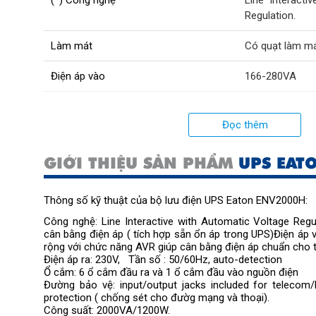
Regulation.
Làm mát
Có quạt làm má
Điện áp vào
166-280VA
Điện áp ra
230V
Đọc thêm
Lưu điện
35 phút với t
400W, 5 phút vớ
GIỚI THIỆU SẢN PHẨM
UPS EAT
Cổng dữ liệu
Kết nối qua cổ
Thông số kỹ thuật của bộ lưu điện UPS Eaton ENV2000H:
Đèn tín hiệu
6 đèn tín h
Công nghệ: Line Interactive with Automatic Voltage Reg
AC/Backup/mức
cân bằng điện áp ( tích hợp sẵn ổn áp trong UPS)
Điện áp 
rộng với chức năng AVR giúp cân bằng điện áp chuẩn cho th
Quản trị
Winpowerpower
Điện áp ra: 230V, Tần số : 50/60Hz, auto-detection
Ổ cắm: 6 ổ cắm đầu ra và 1 ổ cắm đầu vào nguồn điện
Đường bảo vệ: input/output jacks included for telecom/
Aptômát
1 chiều cho ng
protection ( chống sét cho đườg mạng và thoại).
tủ ắcquy
Công suất: 2000VA/1200W.