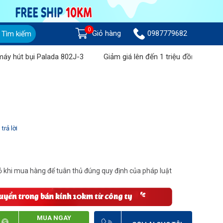
0
Giỏ hàng
0987779682
Tìm kiếm
 bụi Palada 802J-3
Giảm giá lên đến 1 triệu đồng khi mua Máy 
trả lời
 khi mua hàng để tuân thủ đúng quy định của pháp luật
MUA NGAY