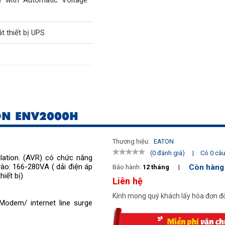
t thiết bị UPS
ải 100W & 10 phút với tải
i tải 600W
ON ENV2000H
ng USB
Thương hiệu:
EATON
iệu, chỉ thị chế độ
|
Có 0 câu 
(0 đánh giá)
ulation. (AVR) có chức năng
 tải/dung lượng ắcquy…
vào: 166-280VA ( dải điện áp
Còn hàng
Bảo hành:
12 tháng
|
iết bị)
Liên hệ
 management software.
Kính mong quý khách lấy hóa đơn đỏ
Modem/ internet line surge
uồn DC tắt bật khi kết nối