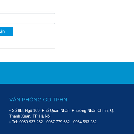
uận
VĂN PHÒNG GD.TPHN
• Số 8B, Ngõ 109, Phố Quan Nhân, Phường Nhân Chính, Q.
Thanh Xuân, TP Hà Nội
• Tel:
0989 937 282
-
0987 779 682
-
0964 593 282