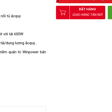
ĐẶT HÀNG
GIAO HÀNG TẬN NƠI
 nối tủ ắcquy
út với tải 600W
c tải/dung lượng ắcquy…
mềm quản trị Winpower bản