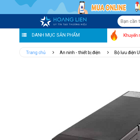
DANH MỤC SẢN PHẨM
Khuyến 
Trang chủ
An ninh - thiết bị điện
Bộ lưu điện 