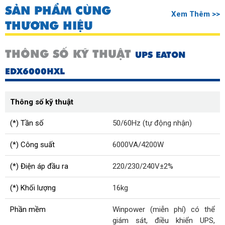
SẢN PHẨM CÙNG
Xem Thêm >>
THƯƠNG HIỆU
THÔNG SỐ KỸ THUẬT
UPS EATON
EDX6000HXL
Thông số kỹ thuật
(*) Tần số
50/60Hz (tự động nhận)
(*) Công suất
6000VA/4200W
(*) Điện áp đầu ra
220/230/240V±2%
(*) Khối lượng
16kg
Phần mềm
Winpower (miễn phí) có thể
giám sát, điều khiển UPS,