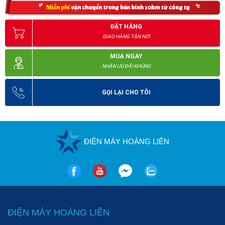
ĐẶT HÀNG
GIAO HÀNG TẬN NƠI
MUA NGAY
NHẬN ƯU ĐÃI KHỦNG
GỌI LẠI CHO TÔI
ĐIỆN MÁY HOÀNG LIÊN
ĐIỆN MÁY HOÀNG LIÊN