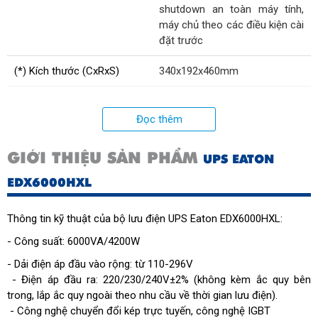
shutdown an toàn máy tính,
máy chủ theo các điều kiện cài
đặt trước
(*) Kích thước (CxRxS)
340x192x460mm
Bao gồm
cổng kết nối RS232, có sẵn
khe cắm mở rộng SNMP card
Đọc thêm
Dải điện áp đầu vào
từ 110-296V
GIỚI THIỆU SẢN PHẨM
UPS EATON
EDX6000HXL
Thông tin kỹ thuật của bộ lưu điện UPS Eaton EDX6000HXL:
- Công suất: 6000VA/4200W
- Dải điện áp đầu vào rộng: từ 110-296V
- Điện áp đầu ra: 220/230/240V±2%
(không kèm ắc quy bên
trong, lắp ắc quy ngoài theo nhu cầu về thời gian lưu điện)
.
- Công nghệ chuyển đổi kép trực tuyến, công nghệ IGBT