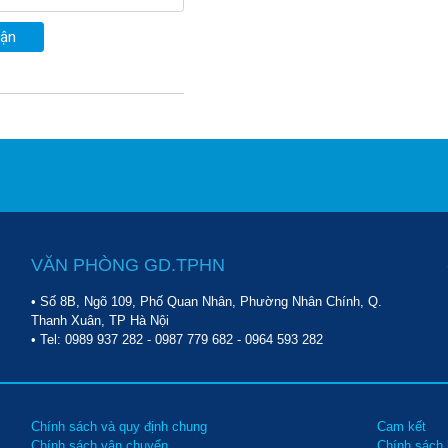
uận
VĂN PHÒNG GD.TPHN
• Số 8B, Ngõ 109, Phố Quan Nhân, Phường Nhân Chính, Q.
Thanh Xuân, TP Hà Nội
• Tel:
0989 937 282
-
0987 779 682
-
0964 593 282
Chính sách và quy định chung
Cam kết
Chính sách vận chuyển
Chính sách