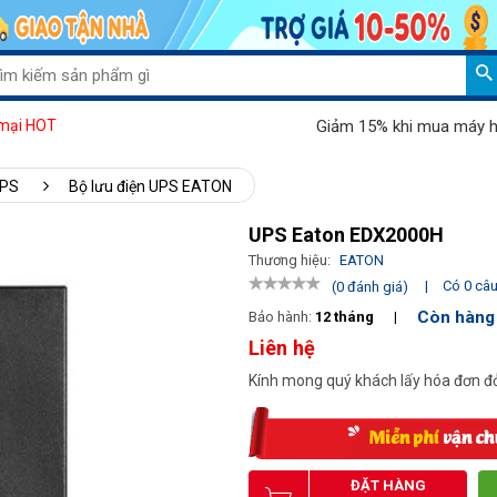
Giảm 15% khi mua máy hút bụi
mại HOT
UPS
Bộ lưu điện UPS EATON
UPS Eaton EDX2000H
Thương hiệu:
EATON
|
Có 0 câu 
(0 đánh giá)
Còn hàng
Bảo hành:
12 tháng
|
Liên hệ
Kính mong quý khách lấy hóa đơn đỏ
ĐẶT HÀNG