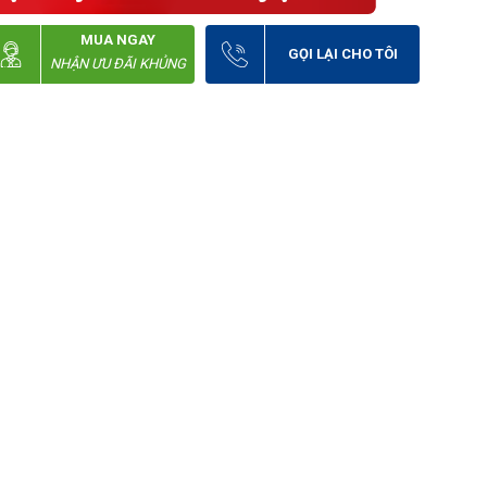
MUA NGAY
GỌI LẠI CHO TÔI
NHẬN ƯU ĐÃI KHỦNG