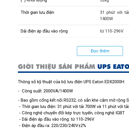
Thời gian lưu điện
31 phút với tả
1400W
Dải điện áp đầu vào rộng
từ 110-296V
(*) Kích thước (CxRxS)
200x145x465
Đọc thêm
Bao gồm
cổng kết nối 
rộng SNMP car
GIỚI THIỆU SẢN PHẨM
UPS EAT
Trang bị
Phần mềm Win
giám sát, điề
Thông số kỹ thuật của bộ lưu điện UPS Eaton EDX2000H:
toàn máy tính
-
Công suất: 2000VA/1400W
kiện cài đặt tr
- Bao gồm cổng kết nối RS232, có sẵn khe cắm mở rộng 
- Thời gian lưu điện: 31 phút với tải 700W và 11 phút với t
- Công nghệ chuyển đổi kép trực tuyến, công nghệ IGBT
- Dải điện áp đầu vào rộng: từ 110-296V
- Điện áp đầu ra: 220/230/240V±2%