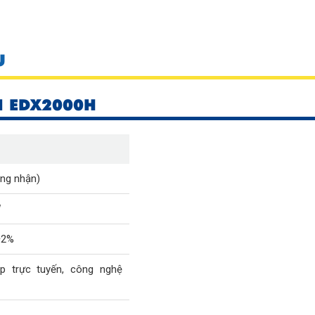
U
N EDX2000H
ng nhận)
W
±2%
p trực tuyến, công nghệ