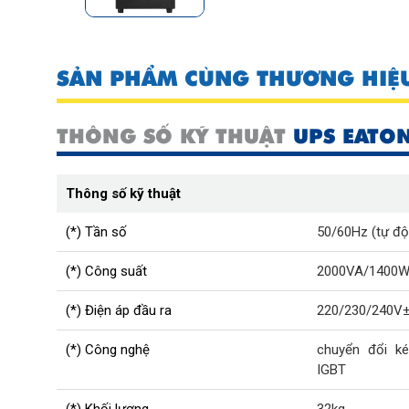
SẢN PHẨM CÙNG THƯƠNG HIỆ
THÔNG SỐ KỸ THUẬT
UPS EATO
Thông số kỹ thuật
(*) Tần số
50/60Hz (tự độ
(*) Công suất
2000VA/1400
(*) Điện áp đầu ra
220/230/240V
(*) Công nghệ
chuyển đổi ké
IGBT
(*) Khối lượng
32kg