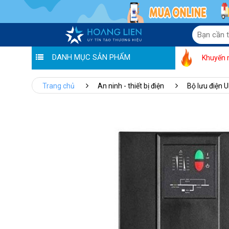
DANH MỤC SẢN PHẨM
Khuyến 
Trang chủ
An ninh - thiết bị điện
Bộ lưu điện 