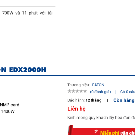
i 700W và 11 phút với tải
mm
RS232, có sẵn khe cắm mở
d
ON EDX2000H
power (miễn phí) có thể
u khiển UPS, shutdown an
Thương hiệu:
EATON
, máy chủ theo các điều
|
Có 0 câu 
(0 đánh giá)
ước
Còn hàng
Bảo hành:
12 tháng
|
SNMP card
Liên hệ
ải 1400W
Kính mong quý khách lấy hóa đơn đỏ