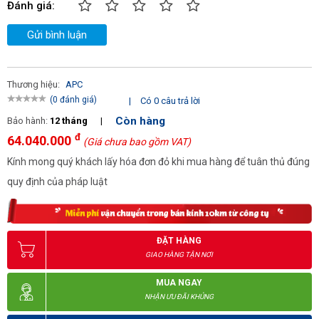
Đánh giá:
Gửi bình luận
Thương hiệu:
APC
(0 đánh giá)
|
Có 0 câu trả lời
Còn hàng
Bảo hành:
12 tháng
|
đ
64.040.000
(Giá chưa bao gồm VAT)
Kính mong quý khách lấy hóa đơn đỏ khi mua hàng để tuân thủ đúng
quy định của pháp luật
ĐẶT HÀNG
GIAO HÀNG TẬN NƠI
MUA NGAY
NHẬN ƯU ĐÃI KHỦNG