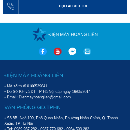
GỌI LẠI CHO TÔI
ĐIỆN MÁY HOÀNG LIÊN
ĐIỆN MÁY HOÀNG LIÊN
• Mã số thuế 0106539641
• Do Sở KH và ĐT TP Hà Nội cấp ngày 16/05/2014
• Email: Dienmayhoanglien@gmail.com
VĂN PHÒNG GD.TPHN
• Số 8B, Ngõ 109, Phố Quan Nhân, Phường Nhân Chính, Q. Thanh
Xuân, TP Hà Nội
• Tel:
0989 937 282
-
0987 779 682
-
0964 593 282