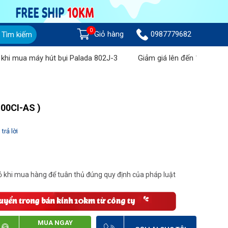
0
Giỏ hàng
0987779682
Tìm kiếm
a máy hút bụi Palada 802J-3
Giảm giá lên đến 1 triệu đồng kh
00CI-AS )
trả lời
 khi mua hàng để tuân thủ đúng quy định của pháp luật
MUA NGAY