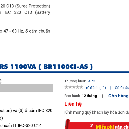
320 C13 (Surge Protection)
 IEC 320 C13 (Battery
o 47 - 63 Hz, ổ cắm chuẩn
330 Watts)
60 Watts)
RS 1100VA ( BR1100CI-AS )
hanh khi pin yếu hay quá
n thị tình trạng UPS
):
Thương hiệu:
APC
|
Có 0 câu 
(0 đánh giá)
 RJ-11 Modem/Fax/DSL
Còn hàng
Bảo hành:
12 tháng
|
 wire single line), 5% IEEE
Liên hệ
gh
ction) và (3) ổ cắm IEC 320 C13 (Battery Backup)
Kính mong quý khách lấy hóa đơn đỏ
e)
 chuẩn IT IEC-320 C14