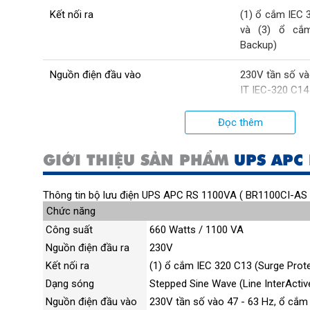
Kết nối ra
(1) ổ cắm IEC 
và (3) ổ cắm
Backup)
Nguồn điện đầu vào
230V tần số và
IT IEC-320 C14
Lưu điện tại nửa tải
15.2 minutes (
Đọc thêm
Lưu điện tại đầy tải
5.2 minutes (6
GIỚI THIỆU SẢN PHẨM
UPS APC 
Cảnh báo âm thanh
Cảnh báo âm t
tải, đèn LED hiể
Thông tin bộ lưu điện UPS APC RS 1100VA ( BR1100CI-AS 
Chức năng
Bảo vệ và lọc sét
180 Joules,
Công suất
660 Watts / 1100 VA
protection (two
Nguồn điện đầu ra
230V
surge let-throu
Kết nối ra
(1) ổ cắm IEC 320 C13 (Surge Prote
Dạng sóng
Stepped Sine Wave (Line InterActiv
Tự ổn định điện áp (AVR)
Có
Nguồn điện đầu vào
230V tần số vào 47 - 63 Hz, ổ cắm