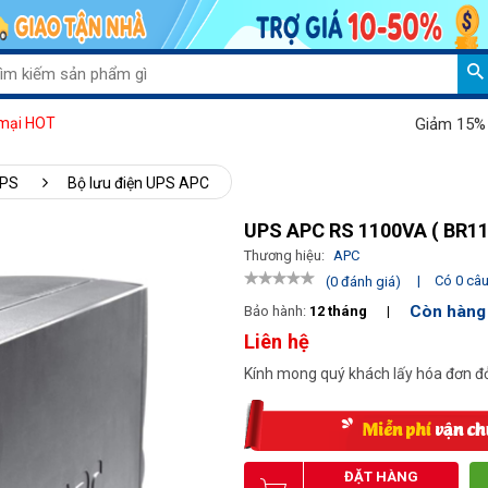
Giảm 15% khi mu
mại HOT
UPS
Bộ lưu điện UPS APC
UPS APC RS 1100VA ( BR11
Thương hiệu:
APC
|
Có 0 câu 
(0 đánh giá)
Còn hàng
Bảo hành:
12 tháng
|
Liên hệ
Kính mong quý khách lấy hóa đơn đỏ
ĐẶT HÀNG