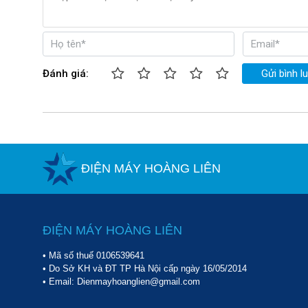
Đánh giá:
Gửi bình l
ĐIỆN MÁY HOÀNG LIÊN
ĐIỆN MÁY HOÀNG LIÊN
• Mã số thuế 0106539641
• Do Sở KH và ĐT TP Hà Nội cấp ngày 16/05/2014
• Email: Dienmayhoanglien@gmail.com