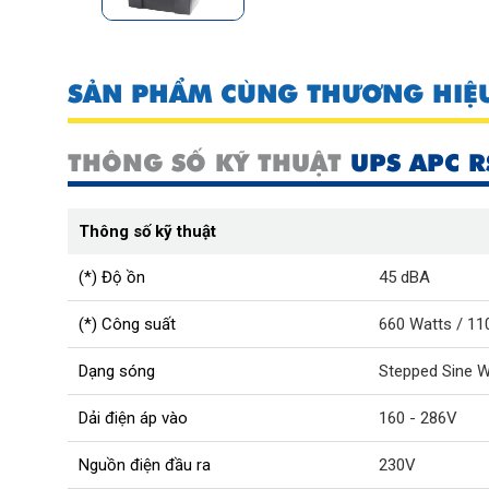
SẢN PHẨM CÙNG THƯƠNG HIỆ
THÔNG SỐ KỸ THUẬT
UPS APC R
Thông số kỹ thuật
(*) Độ ồn
45 dBA
(*) Công suất
660 Watts / 11
Dạng sóng
Stepped Sine Wa
Dải điện áp vào
160 - 286V
Nguồn điện đầu ra
230V