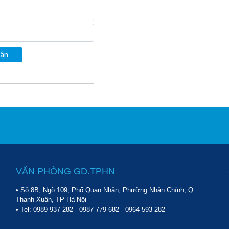
uận
VĂN PHÒNG GD.TPHN
• Số 8B, Ngõ 109, Phố Quan Nhân, Phường Nhân Chính, Q.
Thanh Xuân, TP Hà Nội
• Tel:
0989 937 282
-
0987 779 682
-
0964 593 282