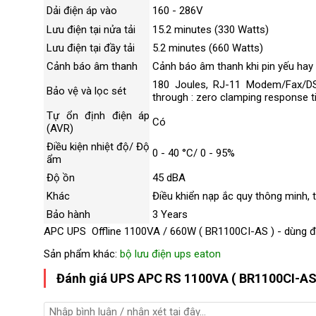
Điều kiện nhiệt độ/ Độ ẩm
0 - 40 °C/ 0 - 
Dải điện áp vào
160 - 286V
Lưu điện tại nửa tải
15.2 minutes (330 Watts)
Khác
Điều khiển nạ
Lưu điện tại đầy tải
5.2 minutes (660 Watts)
động khởi động 
lại
Cảnh báo âm thanh
Cảnh báo âm thanh khi pin yếu hay q
180 Joules, RJ-11 Modem/Fax/DSL 
Bảo vệ và lọc sét
through : zero clamping response 
Tự ổn định điện áp
Có
(AVR)
Điều kiện nhiệt độ/ Độ
0 - 40 °C/ 0 - 95%
ẩm
Độ ồn
45 dBA
Khác
Điều khiển nạp ắc quy thông minh, tự
Bảo hành
3 Years
APC UPS Offline 1100VA / 660W ( BR1100CI-AS ) - dùng 
Sản phẩm khác:
bộ lưu điện ups eaton
Đánh giá UPS APC RS 1100VA ( BR1100CI-AS