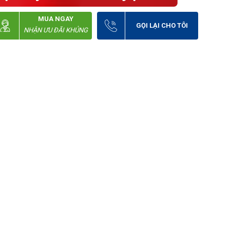
MUA NGAY
GỌI LẠI CHO TÔI
NHẬN ƯU ĐÃI KHỦNG