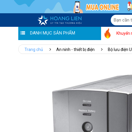
DANH MỤC SẢN PHẨM
Khuyến 
Trang chủ
An ninh - thiết bị điện
Bộ lưu điện 