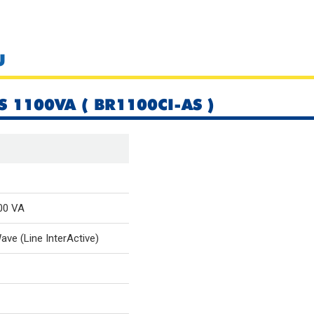
U
S 1100VA ( BR1100CI-AS )
00 VA
ve (Line InterActive)