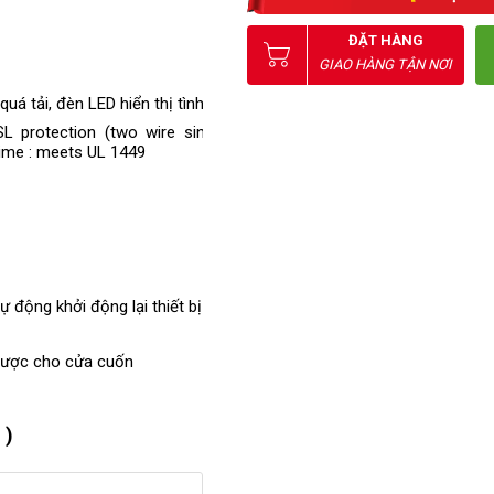
95%
ĐẶT HÀNG
p ắc quy thông minh, tự
GIAO HÀNG TẬN NƠI
lại thiết bị khi có điện trở
uá tải, đèn LED hiển thị tình trạng UPS
protection (two wire single line), 5% IEEE surge let-
time : meets UL 1449
 động khởi động lại thiết bị khi có điện trở lại
được cho cửa cuốn
 )