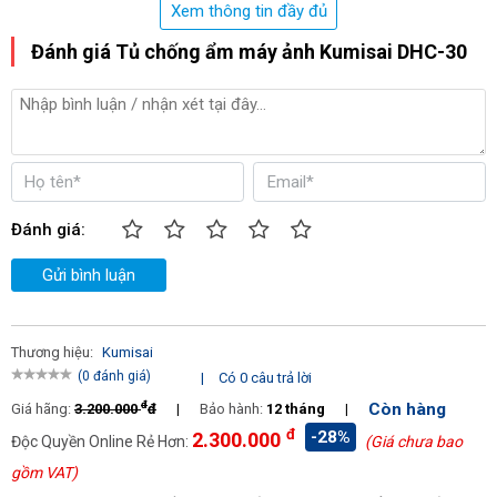
Xem thông tin đầy đủ
Chi tiết bên trong tủ chống ẩm máy ảnh Kumisai DHC-30
Đánh giá Tủ chống ẩm máy ảnh Kumisai DHC-30
Đánh giá:
Gửi bình luận
Thương hiệu:
Kumisai
(0 đánh giá)
|
Có 0 câu trả lời
đ
Còn hàng
Giá hãng:
3.200.000
đ
|
Bảo hành:
12 tháng
|
đ
-28%
Ngăn tủ
2.300.000
Độc Quyền Online Rẻ Hơn:
(Giá chưa bao
gồm VAT)