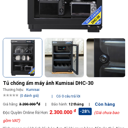
Tủ chống ẩm máy ảnh Kumisai DHC-30
Thương hiệu:
Kumisai
(0 đánh giá)
|
Có 0 câu trả lời
đ
Còn hàng
Giá hãng:
3.200.000
đ
|
Bảo hành:
12 tháng
|
đ
-28%
2.300.000
Độc Quyền Online Rẻ Hơn:
(Giá chưa bao
gồm VAT)