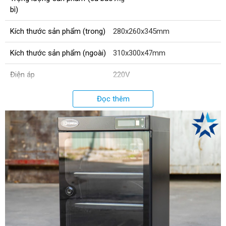
bì)
Kích thước sản phẩm (trong)
280x260x345mm
Kích thước sản phẩm (ngoài)
310x300x47mm
Điện áp
220V
Công suất
7W
Đọc thêm
Xuất xứ
Chính hãng