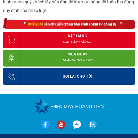
Kính mong quý khách lấy hóa đơn đỏ khi mua hàng để tuân thủ đúng
quy định của pháp luật
ĐẶT HÀNG
GIAO HÀNG TẬN NƠI
MUA NGAY
NHẬN ƯU ĐÃI KHỦNG
GỌI LẠI CHO TÔI
Khoá tủ
ĐIỆN MÁY HOÀNG LIÊN