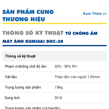
SẢN PHẨM CÙNG
Xem Thêm >>
THƯƠNG HIỆU
THÔNG SỐ KỸ THUẬT
TỦ CHỐNG ẨM
MÁY ẢNH KUMISAI DHC-30
Thông số kỹ thuật
Phạm vi khống chế độ ẩm
30% - 80% RH
Vật liệu
Thép tấm cán nguội 1.00mm
Trọng lượng sản phẩm
7.8kg
Dung tích
30 lít
Trọng lượng sản phẩm (cả bao
9kg