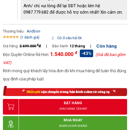
Anh/ chị vui lòng để lại SĐT hoặc liên hệ
0987.779.682 để được hỗ trợ sớm nhất! Xin cảm ơn.
Thương hiệu:
Andbon
(1 đánh giá)
|
Có 0 câu trả lời
đ
Còn hàng
Giá hãng:
2.699.000
đ
|
Bảo hành:
12 tháng
|
đ
-43%
1.540.000
Độc Quyền Online Rẻ Hơn:
(Giá đã bao gồm
VAT)
Kính mong quý khách lấy hóa đơn đỏ khi mua hàng để tuân thủ đúng
quy định của pháp luật
ĐẶT HÀNG
GIAO HÀNG TẬN NƠI
MUA NGAY
NHẬN ƯU ĐÃI KHỦNG