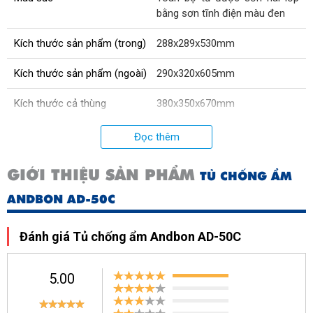
bằng sơn tĩnh điện màu đen
Kích thước sản phẩm (trong)
288x289x530mm
Kích thước sản phẩm (ngoài)
290x320x605mm
Kích thước cả thùng
380x350x670mm
Điện áp
100 - 220 V
Đọc thêm
Công suất
5W
GIỚI THIỆU SẢN PHẨM
TỦ CHỐNG ẨM
Xuất xứ
Trung Quốc
ANDBON AD-50C
Đánh giá Tủ chống ẩm Andbon AD-50C
5.00