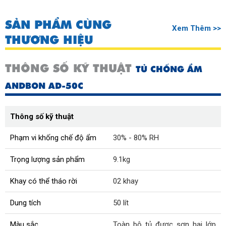
SẢN PHẨM CÙNG
Xem Thêm >>
THƯƠNG HIỆU
THÔNG SỐ KỸ THUẬT
TỦ CHỐNG ẨM
ANDBON AD-50C
Thông số kỹ thuật
Phạm vi khống chế độ ẩm
30% - 80% RH
Trọng lượng sản phẩm
9.1kg
Khay có thể tháo rời
02 khay
Dung tích
50 lít
Màu sắc
Toàn bộ tủ được sơn hai lớp