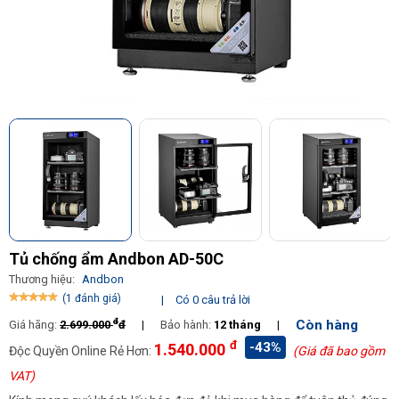
Tủ chống ẩm Andbon AD-50C
Thương hiệu:
Andbon
(1 đánh giá)
|
Có 0 câu trả lời
đ
Còn hàng
Giá hãng:
2.699.000
đ
|
Bảo hành:
12 tháng
|
đ
-43%
1.540.000
Độc Quyền Online Rẻ Hơn:
(Giá đã bao gồm
VAT)