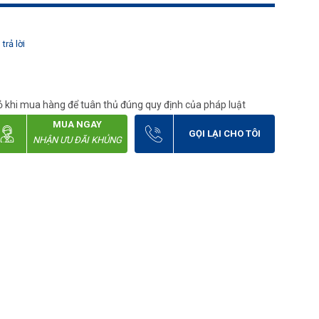
trả lời
 khi mua hàng để tuân thủ đúng quy định của pháp luật
MUA NGAY
GỌI LẠI CHO TÔI
NHẬN ƯU ĐÃI KHỦNG