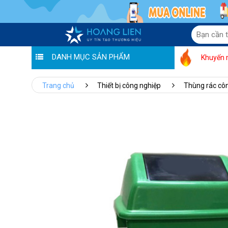
DANH MỤC SẢN PHẨM
Khuyến 
Trang chủ
Thiết bị công nghiệp
Thùng rác cô