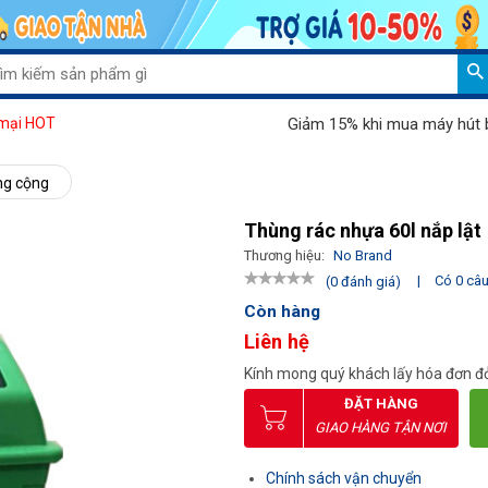
Giảm 15% khi mua máy hút bụi Pa
mại HOT
ng cộng
Thùng rác nhựa 60l nắp lật
Thương hiệu:
No Brand
|
Có 0 câu 
(0 đánh giá)
Còn hàng
Liên hệ
Kính mong quý khách lấy hóa đơn đỏ
ĐẶT HÀNG
GIAO HÀNG TẬN NƠI
Chính sách vận chuyển