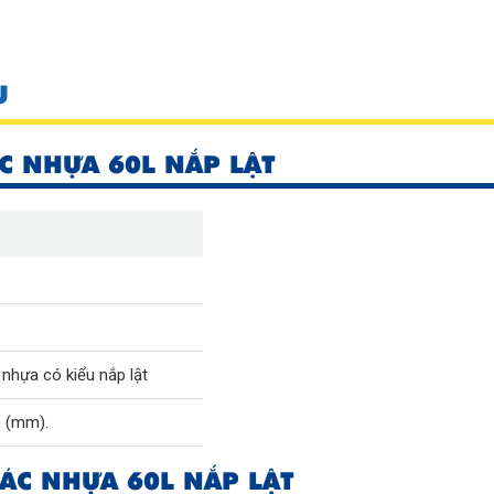
U
C NHỰA 60L NẮP LẬT
nhựa có kiểu nắp lật
0 (mm).
ÁC NHỰA 60L NẮP LẬT