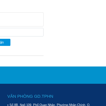
uận
VĂN PHÒNG GD.TPHN
• Số 8B, Ngõ 109, Phố Quan Nhân, Phường Nhân Chính, Q.