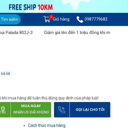
0
Giỏ hàng
0987779682
Tìm kiếm
lada 802J-3
Giảm giá lên đến 1 triệu đồng khi mua Máy chà sàn
trả lời
 khi mua hàng để tuân thủ đúng quy định của pháp luật
MUA NGAY
GỌI LẠI CHO TÔI
NHẬN ƯU ĐÃI KHỦNG
Cách thức mua hàng