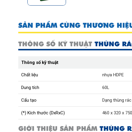
SẢN PHẨM CÙNG THƯƠNG HIỆ
THÔNG SỐ KỸ THUẬT
THÙNG RÁ
Thông số kỹ thuật
Chất liệu
nhựa HDPE
Dung tích
60L
Cấu tạo
Dạng thùng rác 
(*) Kích thước (DxRxC)
460 x 320 x 75
GIỚI THIỆU SẢN PHẨM
THÙNG R