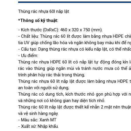
Thùng rác nhựa 60l nắp lật
*Thông số kỹ thuật:
- Kích thước (DxRxC): 460 x 320 x 750 (mm).
- Chất liệu: Thùng rác 60 lít được làm bằng nhựa HDPE c
tia UV giúp chống lão hóa và ngăn không bay màu khi để ngo
- Cấu tạo: Dạng thùng rác nhựa có kiểu nắp lật, có thể nhấc
- Ưu điểm:
Thùng rác nhựa HDPE 60 lít có nắp lật tự động đóng kín l
rác vào thùng giúp ngăn mùi và tránh nước mưa có thể ả
trình phân hủy rác thải trong thùng;
Thùng rác nhựa 60 lít nắp lật được làm bằng nhựa HDPE t
an toàn với người sử dụng;
Thùng rác có dung tích, kích thước nhỏ gọn phù hợp với nhi
và những nơi có không gian hay diện tích nhỏ.
Thùng rác 60 lít nắp lật được thiết kế nhẵn 2 mặt nên thu
và vệ sinh hàng ngày.
- Màu sắc: Xanh MT
- Xuất xứ: Nhập khẩu.