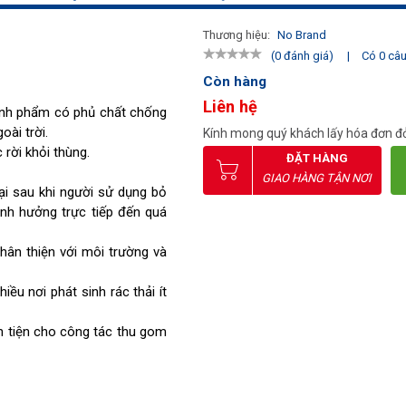
Thương hiệu:
No Brand
|
Có 0 câu 
(0 đánh giá)
Còn hàng
Liên hệ
hính phẩm có phủ chất chống
ài trời.
Kính mong quý khách lấy hóa đơn đỏ
 rời khỏi thùng.
ĐẶT HÀNG
GIAO HÀNG TẬN NƠI
ại sau khi người sử dụng bỏ
nh hưởng trực tiếp đến quá
hân thiện với môi trường và
ều nơi phát sinh rác thải ít
ận tiện cho công tác thu gom