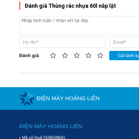
Đánh giá Thùng rác nhựa 60l nắp lật
Đánh giá:
Gửi bình l
ĐIỆN MÁY HOÀNG LIÊN
ĐIỆN MÁY HOÀNG LIÊN
• Mã số thuế 0106539641