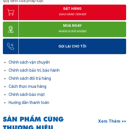
quy định của pháp luật
ĐẶT HÀNG
GIAO HÀNG TẬN NƠI
MUA NGAY
NHẬN ƯU ĐÃI KHỦNG
GỌI LẠI CHO TÔI
Chính sách vận chuyển
Chính sách bảo trì, bảo hành
Chính sách đổi trả hàng
Cách thức mua hàng
Chính sách bảo mật
Hướng dẫn thanh toán
SẢN PHẨM CÙNG
Xem Thêm >>
THƯƠNG HIỆU