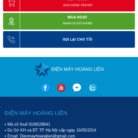
GIAO HÀNG TẬN NƠI
MUA NGAY
NHẬN ƯU ĐÃI KHỦNG
GỌI LẠI CHO TÔI
ĐIỆN MÁY HOÀNG LIÊN
ĐIỆN MÁY HOÀNG LIÊN
• Mã số thuế 0106539641
• Do Sở KH và ĐT TP Hà Nội cấp ngày 16/05/2014
• Email: Dienmayhoanglien@gmail.com