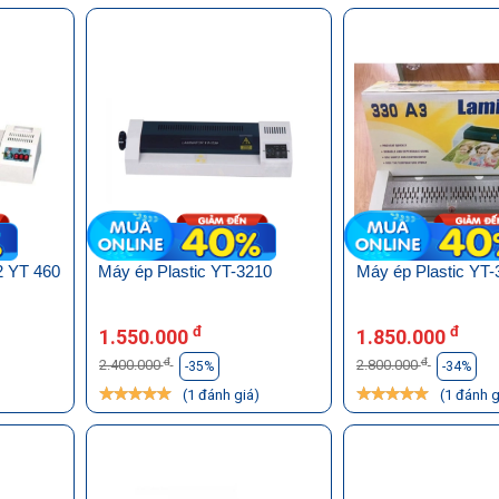
2 YT 460
Máy ép Plastic YT-3210
Máy ép Plastic YT-
đ
đ
1.550.000
1.850.000
đ
đ
2.400.000
2.800.000
-35%
-34%
)
(1 đánh giá)
(1 đánh g