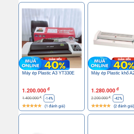
Máy ép Plastic A3 YT330E
Máy ép Plastic khổ A
đ
đ
1.200.000
1.280.000
đ
đ
1.400.000
2.200.000
-14%
-42%
(1 đánh giá)
(2 đánh giá