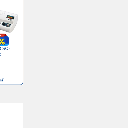
B SO-
R
iá)