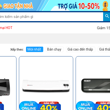
Giảm 15% khi m
mại HOT
Mới nhất
Bán chạy
Giá cao đến thấp
Giá th
Xếp theo: