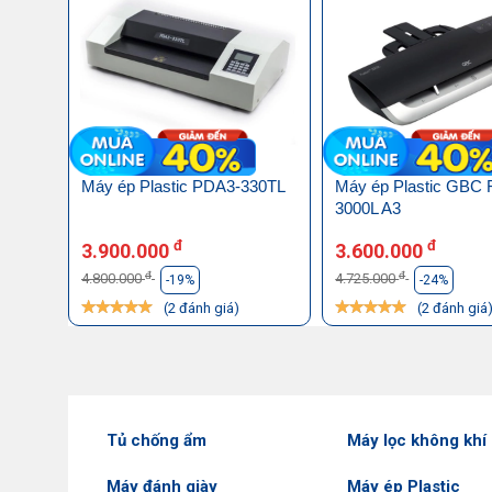
Máy ép Plastic PDA3-330TL
Máy ép Plastic GBC 
3000L A3
đ
đ
3.900.000
3.600.000
đ
đ
4.800.000
4.725.000
-19%
-24%
(2 đánh giá)
(2 đánh giá
Tủ chống ẩm
Máy lọc không khí
Máy đánh giày
Máy ép Plastic