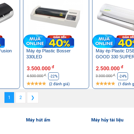
Fusion
Máy ép Plastic Bosser
Máy ép Plastic DS
330LED
GOOD 330 SUPE
đ
đ
3.500.000
2.500.000
đ
đ
4.500.000
3.300.000
-22%
-24%
)
(2 đánh giá)
(1 đánh g
1
2
❯
Máy hút ẩm
Máy hủy tài liệu