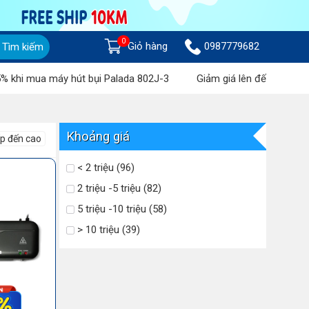
0
Giỏ hàng
0987779682
Tìm kiếm
ua máy hút bụi Palada 802J-3
Giảm giá lên đến 1 triệu đồng k
Khoảng giá
ấp đến cao
< 2 triệu (96)
2 triệu -5 triệu (82)
5 triệu -10 triệu (58)
> 10 triệu (39)