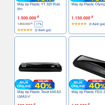
Máy ép Plastic YT 320 Rulo
Máy ép Plastic Olym
lớn
đ
đ
1.500.000
1.150.000
đ
1.800.000
(3 đánh giá
-17%
(2 đánh giá)
Máy ép Plastic Texet khổ A3
Máy ép Plastic FEG 
LMA3-V
đ
đ