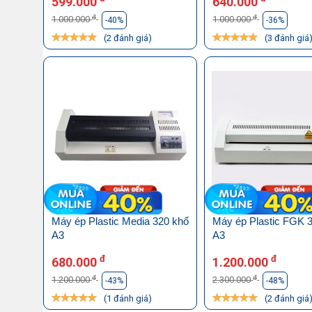
599.000
640.000
đ
đ
1.000.000
1.000.000
-40%
-36%
(2 đánh giá)
(3 đánh giá
Máy ép Plastic Media 320 khổ
Máy ép Plastic FGK 
A3
A3
đ
đ
680.000
1.200.000
đ
đ
1.200.000
2.300.000
-43%
-48%
(1 đánh giá)
(2 đánh giá