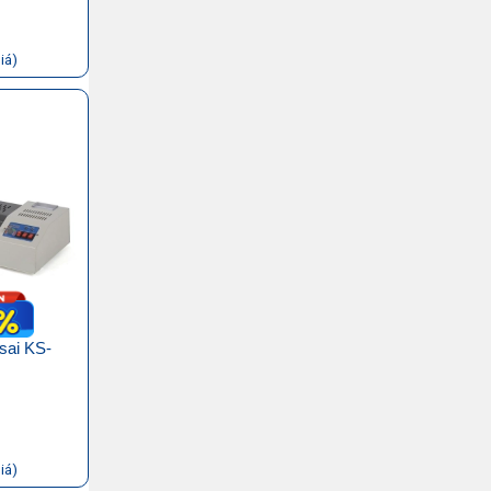
iá)
sai KS-
iá)