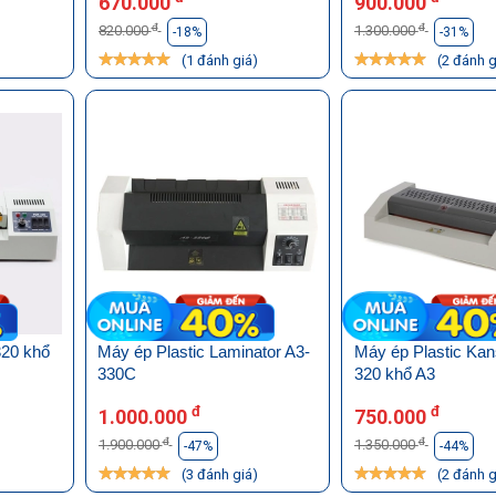
670.000
900.000
đ
đ
820.000
1.300.000
-18%
-31%
)
(1 đánh giá)
(2 đánh g
320 khổ
Máy ép Plastic Laminator A3-
Máy ép Plastic Kan
330C
320 khổ A3
đ
đ
1.000.000
750.000
đ
đ
1.900.000
1.350.000
-47%
-44%
)
(3 đánh giá)
(2 đánh g