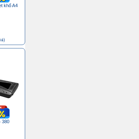
et khổ A4
iá)
G 380