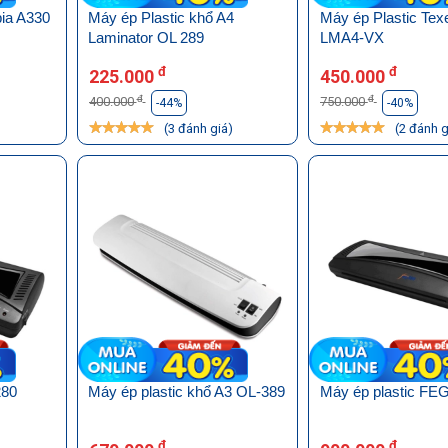
pia A330
Máy ép Plastic khổ A4
Máy ép Plastic Tex
Laminator OL 289
LMA4-VX
đ
đ
225.000
450.000
đ
đ
400.000
750.000
)
-44%
-40%
(3 đánh giá)
(2 đánh g
280
Máy ép plastic khổ A3 OL-389
Máy ép plastic FE
đ
đ