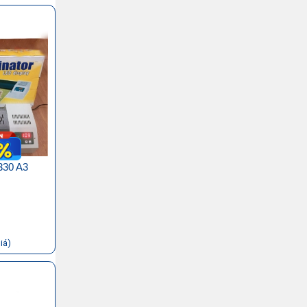
330 A3
iá)