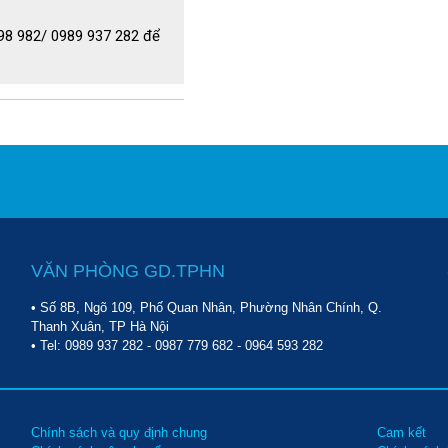
ngoài. Lượng nhiệt mất đi 
998 982/ 0989 937 282 để
rong tháp rơi xuống đế bồn, 
ợc giải nhiệt.
VĂN PHÒNG GD.TPHN
• Số 8B, Ngõ 109, Phố Quan Nhân, Phường Nhân Chính, Q.
Thanh Xuân, TP Hà Nội
• Tel:
0989 937 282
-
0987 779 682
-
0964 593 282
Chính sách và quy định chung
Cam kết