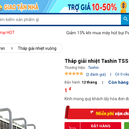
Giảm 15% khi mua máy hút bụi Palada 8
mại HOT
hin
Tháp giải nhiệt vuông
Tháp giải nhiệt Tashin TS
Thương hiệu:
Tashin
|
Có 0 câu 
(2 đánh giá)
Còn hàng
Bảo hành:
12 tháng
|
đ
1
Kính mong quý khách lấy hóa đơn đỏ
ĐẶT HÀNG