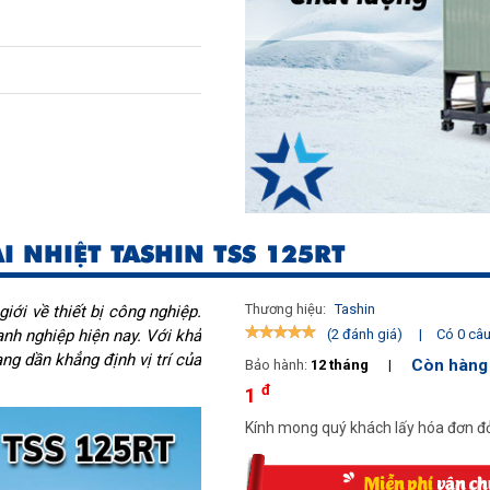
I NHIỆT TASHIN TSS 125RT
Thương hiệu:
Tashin
iới về thiết bị công nghiệp.
nh nghiệp hiện nay. Với khả
|
Có 0 câu 
(2 đánh giá)
ng dần khẳng định vị trí của
Còn hàng
Bảo hành:
12 tháng
|
đ
1
Kính mong quý khách lấy hóa đơn đỏ