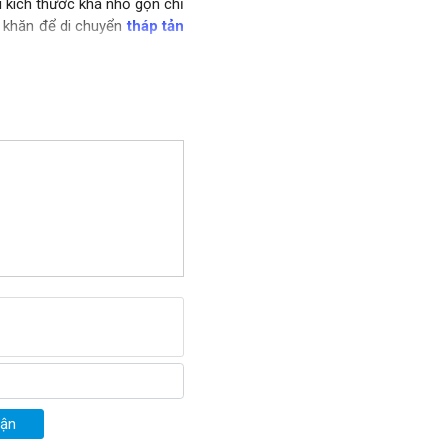
 kích thước khá nhỏ gọn chỉ 
khăn để di chuyển 
tháp tản 
T
 sử dụng động cơ 3 HP nên 
ển chỉ trong thời gian ngắn, 
c động cơ máy móc luôn ở 
uận