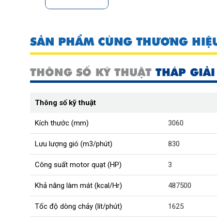
SẢN PHẨM CÙNG THƯƠNG HIỆ
THÔNG SỐ KỸ THUẬT
THÁP GIẢI
Thông số kỹ thuật
Kích thước (mm)
3060
Lưu lượng gió (m3/phút)
830
Công suất motor quạt (HP)
3
Khả năng làm mát (kcal/Hr)
487500
Tốc độ dòng chảy (lít/phút)
1625