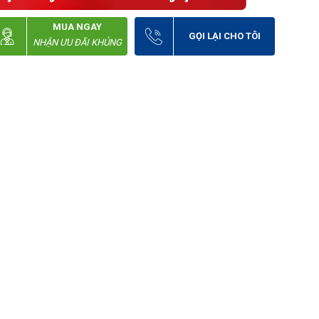
MUA NGAY
GỌI LẠI CHO TÔI
NHẬN ƯU ĐÃI KHỦNG