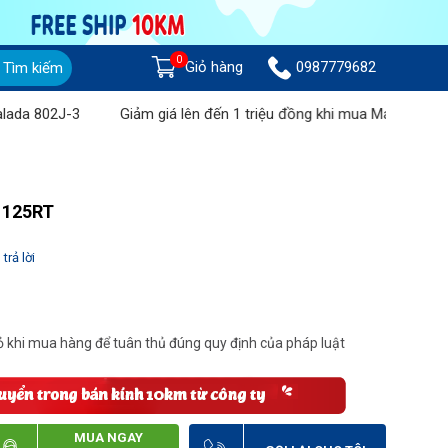
0
Giỏ hàng
0987779682
Tìm kiếm
02J-3
Giảm giá lên đến 1 triệu đồng khi mua Máy chà sàn liên h
S 125RT
trả lời
 khi mua hàng để tuân thủ đúng quy định của pháp luật
MUA NGAY