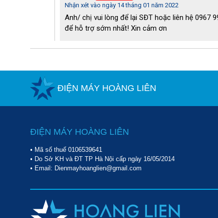
Nhận xét vào ngày 14 tháng 01 năm 2022
nhiệt mất đi nhờ hơi nước mang theo nhiệt nóng ra bên 
Anh/ chị vui lòng để lại SĐT hoặc liên hệ 0967 
o
trong nước trung bình từ 5-12
C. Nguồn nước mát còn lại t
để hỗ trợ sớm nhất! Xin cảm ơn
sau đó được vận chuyển đến những bộ phận thiết bị cần đư
ĐIỆN MÁY HOÀNG LIÊN
ĐIỆN MÁY HOÀNG LIÊN
• Mã số thuế 0106539641
• Do Sở KH và ĐT TP Hà Nội cấp ngày 16/05/2014
• Email: Dienmayhoanglien@gmail.com