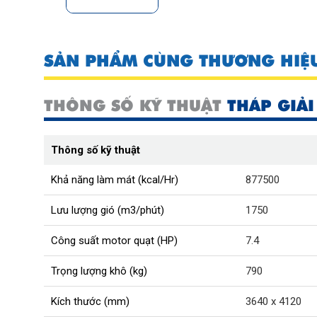
SẢN PHẨM CÙNG THƯƠNG HIỆ
THÔNG SỐ KỸ THUẬT
THÁP GIẢI
Thông số kỹ thuật
Khả năng làm mát (kcal/Hr)
877500
Lưu lượng gió (m3/phút)
1750
Công suất motor quạt (HP)
7.4
Trọng lượng khô (kg)
790
Kích thước (mm)
3640 x 4120