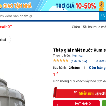
Giảm 15% khi mua máy hút bụi 
mại HOT
isai
Tháp giải nhiệt nước Kumi
Thương hiệu:
Kumisai
|
Có 0 câu 
(1 đánh giá)
Còn hàng
Bảo hành:
12 tháng
|
đ
1
Kính mong quý khách lấy hóa đơn đỏ
ĐẶT HÀNG