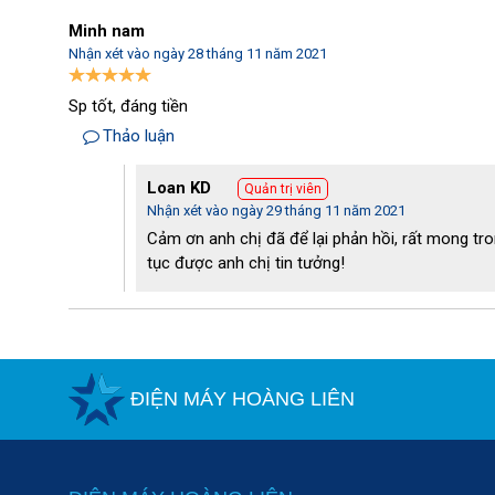
bị. 
Minh nam
- Lượng nhiệt giảm từ 5- 12 độ giúp cho nguồn nước trở t
Nhận xét vào ngày 28 tháng 11 năm 2021
việc hạ nhiệt độ cho các thiết bị. 
Sp tốt, đáng tiền
Thảo luận
Loan KD
Quản trị viên
Nhận xét vào ngày 29 tháng 11 năm 2021
Cảm ơn anh chị đã để lại phản hồi, rất mong tron
tục được anh chị tin tưởng!
ĐIỆN MÁY HOÀNG LIÊN