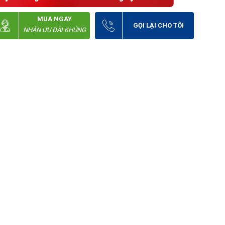
MUA NGAY
GỌI LẠI CHO TÔI
NHẬN ƯU ĐÃI KHỦNG