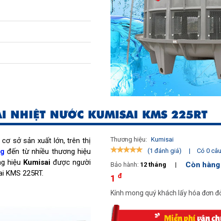
ẢI NHIỆT NƯỚC KUMISAI KMS 225RT
Thương hiệu:
Kumisai
ơ sở sản xuất lớn, trên thị
ng
đến từ nhiều thương hiệu
|
Có 0 câu 
(1 đánh giá)
ng hiệu
Kumisai
được người
Còn hàng
Bảo hành:
12 tháng
|
sai KMS 225RT.
đ
1
Kính mong quý khách lấy hóa đơn đỏ