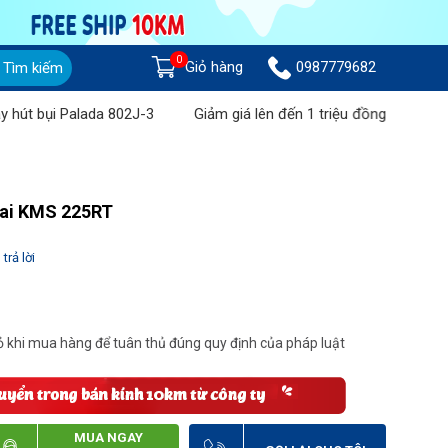
0
Giỏ hàng
0987779682
Tìm kiếm
Palada 802J-3
Giảm giá lên đến 1 triệu đồng khi mua Máy chà s
sai KMS 225RT
trả lời
 khi mua hàng để tuân thủ đúng quy định của pháp luật
MUA NGAY