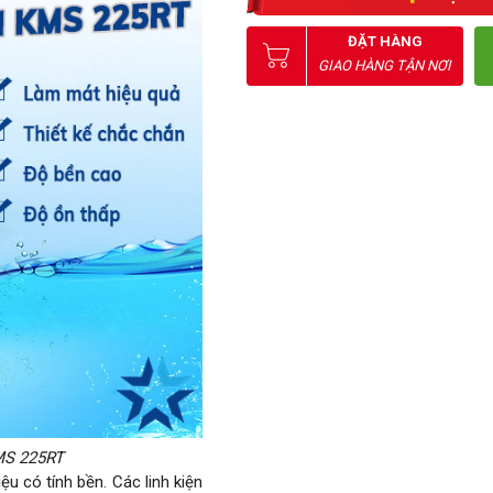
ĐẶT HÀNG
GIAO HÀNG TẬN NƠI
MS 225RT
u có tính bền. Các linh kiện 