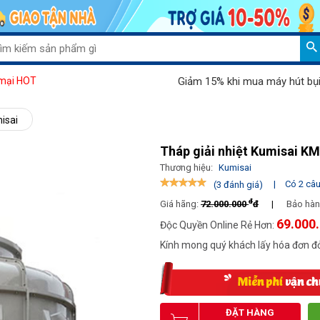
Giảm 15% khi mua máy hút bụi Palada 80
mại HOT
isai
Tháp giải nhiệt Kumisai K
Thương hiệu:
Kumisai
|
Có 2 câu 
(3 đánh giá)
đ
Giá hãng:
72.000.000
đ
|
Bảo hàn
69.000
Độc Quyền Online Rẻ Hơn:
Kính mong quý khách lấy hóa đơn đỏ
ĐẶT HÀNG