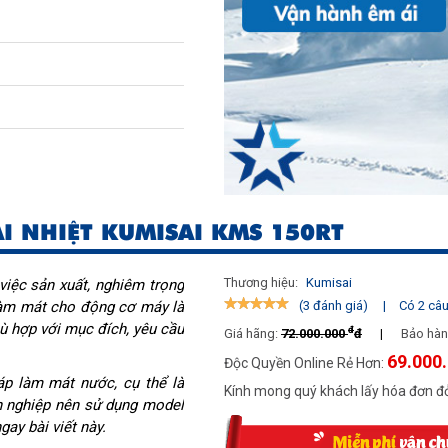
ẢI NHIỆT KUMISAI KMS 150RT
Thương hiệu:
Kumisai
việc sản xuất, nghiêm trọng
làm mát cho động cơ máy là
|
Có 2 câu 
(3 đánh giá)
 hợp với mục đích, yêu cầu
đ
Giá hãng:
72.000.000
đ
|
Bảo hàn
69.000
Độc Quyền Online Rẻ Hơn:
áp làm mát nước, cụ thể là
Kính mong quý khách lấy hóa đơn đỏ
h nghiệp nên sử dụng model
ay bài viết này.