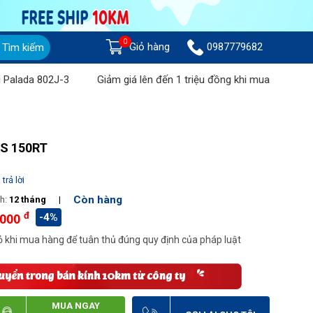
0
Giỏ hàng
0987779682
Tìm kiếm
2J-3
Giảm giá lên đến 1 triệu đồng khi mua Máy chà sàn liên hợ
MS 150RT
trả lời
Còn hàng
h:
12 tháng
|
đ
-4%
.000
 khi mua hàng để tuân thủ đúng quy định của pháp luật
MUA NGAY