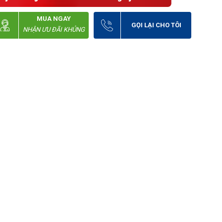
MUA NGAY
GỌI LẠI CHO TÔI
NHẬN ƯU ĐÃI KHỦNG