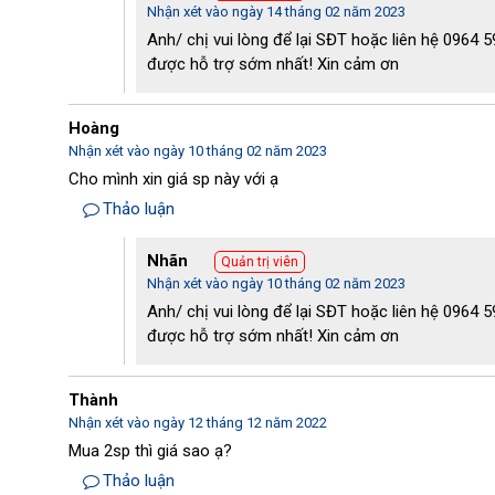
Nhận xét vào ngày 14 tháng 02 năm 2023
Anh/ chị vui lòng để lại SĐT hoặc liên hệ 0964 
được hỗ trợ sớm nhất! Xin cảm ơn
Hoàng
Nhận xét vào ngày 10 tháng 02 năm 2023
Cho mình xin giá sp này với ạ
Thảo luận
Ứng dụng tháp giải nhiệt Kumisai KM
Nhãn
Quản trị viên
Nhận xét vào ngày 10 tháng 02 năm 2023
Tại sao bạn nên mua tháp giải nhiệt tại điện máy Hoàn
Anh/ chị vui lòng để lại SĐT hoặc liên hệ 0964 
được hỗ trợ sớm nhất! Xin cảm ơn
Hiện nay, hàng thật giả lẫn lộn trên thị trường, người tiêu
sản phẩm tháp giải nhiệt. Tuy nhiên để lựa chọn các sản 
hợp với nhu cầu của người dùng đã trở thành bài toán k
Thành
Nếu bạn đang băn khoăn chưa tìm được địa chỉ mua tháp g
Nhận xét vào ngày 12 tháng 12 năm 2022
khảo mua hàng tại điện máy Hoàng Liên. 
Mua 2sp thì giá sao ạ?
Bởi tại đây, chúng tôi luôn tự hào mang đến những sản ph
Thảo luận
thành phù hợp với nhu cầu của người mua hàng. Vậy tại 