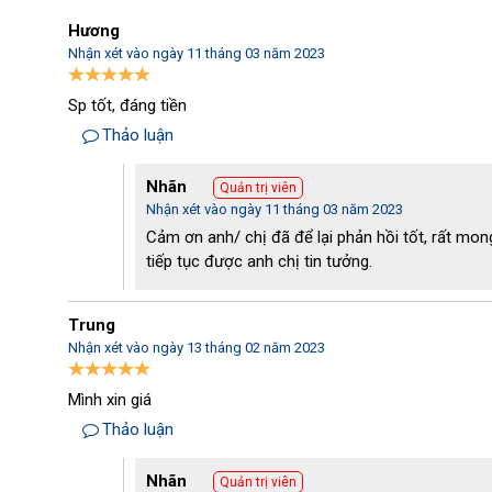
- Ngành chế biến thực phẩm: Tham gia vào quá trình chế
Hương
quản đông lạnh các sản phẩm thủy hải sản, thịt gia súc, gia 
Nhận xét vào ngày 11 tháng 03 năm 2023
- Ngành nhựa: Sản xuất bao bì nhựa, làm mát máy ép nhự
quả,...
Sp tốt, đáng tiền
Thảo luận
- Ngành luyện kim: Làm mát các lô cán thép, nhôm, giải n
trình sản xuất phôi thép,...
Nhãn
Quản trị viên
Bên cạnh đó còn tham gia vào quá trình sản xuất và gi
Nhận xét vào ngày 11 tháng 03 năm 2023
công nghiệp khác như dược phẩm, hóa phẩm, cáp điện, sản x
Cảm ơn anh/ chị đã để lại phản hồi tốt, rất mong
tiếp tục được anh chị tin tưởng.
Trung
Nhận xét vào ngày 13 tháng 02 năm 2023
Mình xin giá
Thảo luận
Nhãn
Quản trị viên