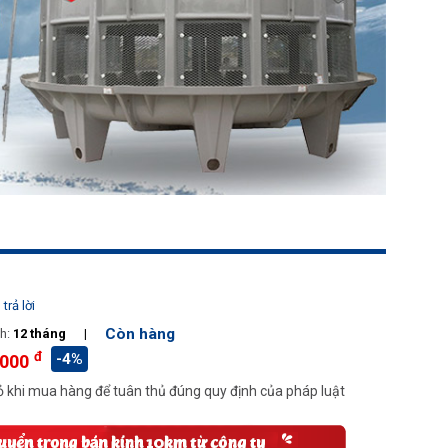
trả lời
Còn hàng
h:
12 tháng
|
đ
-4%
.000
 khi mua hàng để tuân thủ đúng quy định của pháp luật