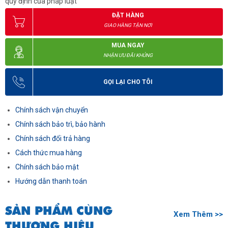
quy định của pháp luật
ĐẶT HÀNG
GIAO HÀNG TẬN NƠI
MUA NGAY
NHẬN ƯU ĐÃI KHỦNG
GỌI LẠI CHO TÔI
Chính sách vận chuyển
Chính sách bảo trì, bảo hành
Chính sách đổi trả hàng
Cách thức mua hàng
Chính sách bảo mật
Hướng dẫn thanh toán
SẢN PHẨM CÙNG
Xem Thêm >>
THƯƠNG HIỆU