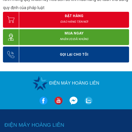
quy định của pháp luật
ĐẶT HÀNG
GIAO HÀNG TẬN NƠI
MUA NGAY
NHẬN ƯU ĐÃI KHỦNG
GỌI LẠI CHO TÔI
ĐIỆN MÁY HOÀNG LIÊN
ĐIỆN MÁY HOÀNG LIÊN