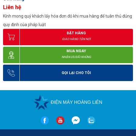
Liên hệ
Kính mong quý khách lấy hóa đơn đỏ khi mua hàng để tuân thủ đúng
quy định của pháp luật
ĐẶT HÀNG
GIAO HÀNG TẬN NƠI
MUA NGAY
NHẬN ƯU ĐÃI KHỦNG
GỌI LẠI CHO TÔI
ĐIỆN MÁY HOÀNG LIÊN