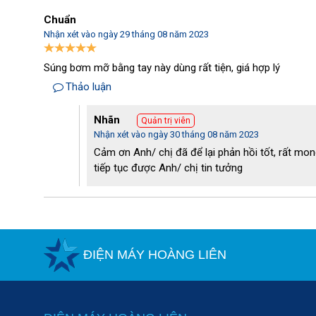
Chuẩn
Nhận xét vào ngày 29 tháng 08 năm 2023
Súng bơm mỡ bằng tay này dùng rất tiện, giá hợp lý
Thảo luận
Cấu tạo súng bơm mỡ SKF TLGB
Nhãn
Quản trị viên
Nhận xét vào ngày 30 tháng 08 năm 2023
Cảm ơn Anh/ chị đã để lại phản hồi tốt, rất mong
tiếp tục được Anh/ chị tin tưởng
ĐIỆN MÁY HOÀNG LIÊN