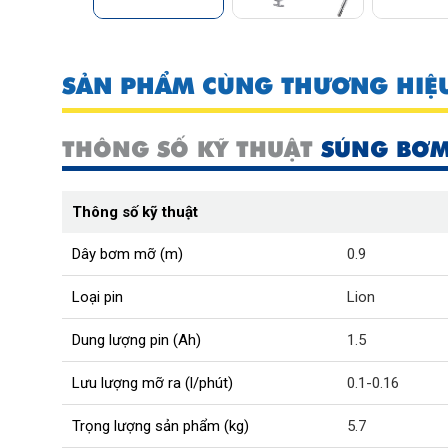
SẢN PHẨM CÙNG THƯƠNG HIỆ
THÔNG SỐ KỸ THUẬT
SÚNG BƠM
Thông số kỹ thuật
Dây bơm mỡ (m)
0.9
Loại pin
Lion
Dung lượng pin (Ah)
1.5
Lưu lượng mỡ ra (l/phút)
0.1-0.16
Trọng lượng sản phẩm (kg)
5.7