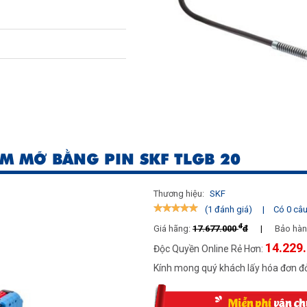
M MỠ BẰNG PIN SKF TLGB 20
Thương hiệu:
SKF
|
Có 0 câu 
(1 đánh giá)
đ
Giá hãng:
17.677.000
đ
|
Bảo hàn
14.229
Độc Quyền Online Rẻ Hơn:
Kính mong quý khách lấy hóa đơn đỏ