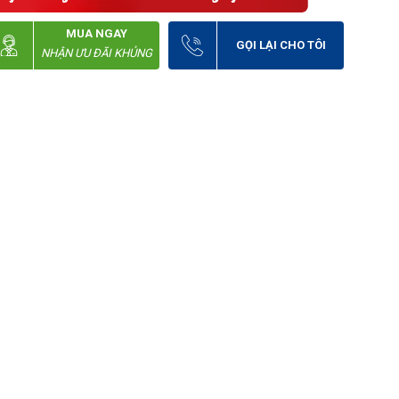
MUA NGAY
GỌI LẠI CHO TÔI
NHẬN ƯU ĐÃI KHỦNG