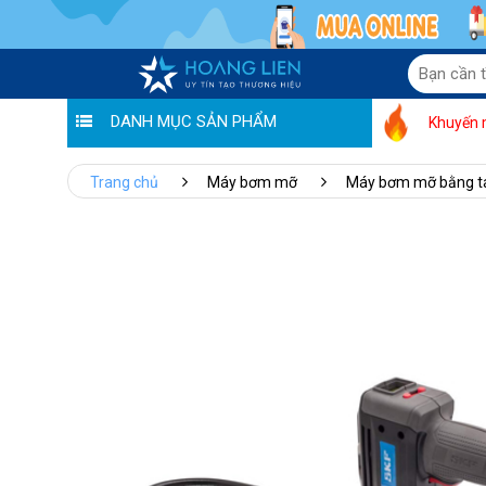
DANH MỤC SẢN PHẨM
Khuyến 
Trang chủ
Máy bơm mỡ
Máy bơm mỡ bằng t