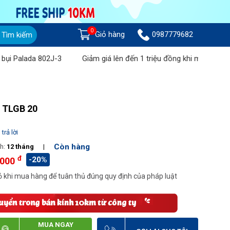
0
Giỏ hàng
0987779682
Tìm kiếm
ada 802J-3
Giảm giá lên đến 1 triệu đồng khi mua Máy chà sàn 
 TLGB 20
trả lời
Còn hàng
h:
12 tháng
|
đ
-20%
.000
 khi mua hàng để tuân thủ đúng quy định của pháp luật
MUA NGAY