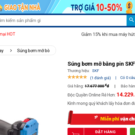
Giảm 15% khi mua máy hút bụi Pal
mại HOT
ay
Súng bơm mỡ bò
Súng bơm mỡ bằng pin SKF
Thương hiệu:
SKF
|
Có 0 câu 
(1 đánh giá)
đ
Giá hãng:
17.677.000
đ
|
Bảo hàn
14.229
Độc Quyền Online Rẻ Hơn:
Kính mong quý khách lấy hóa đơn đỏ
ĐẶT HÀNG