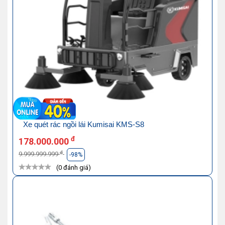
Xe quét rác ngồi lái Kumisai KMS-S8
đ
178.000.000
đ
9.999.999.999
-98%
(0 đánh giá)