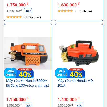
đ
đ
1.750.000
1.600.000
đ
1.950.000
(5 đánh giá)
-10%
(8 đánh giá)
Máy rửa xe Honda 3500w
Máy rửa xe Honda HD
lõi đồng 100% (có chỉnh áp)
101A
đ
đ
1.150.000
1.400.000
đ
đ
1.550.000
2.500.000
-26%
-44%