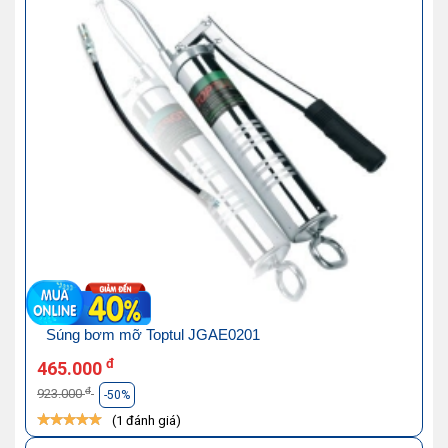
Súng bơm mỡ Toptul JGAE0201
đ
465.000
đ
923.000
-50%
(1 đánh giá)