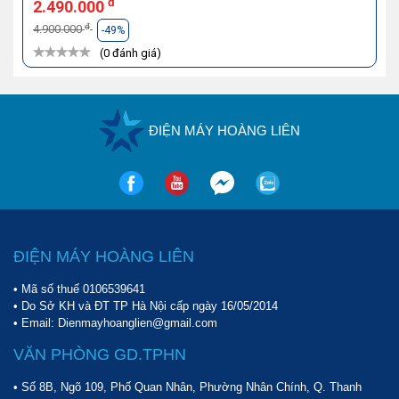
đ
2.490.000
đ
4.900.000
-49%
(0 đánh giá)
ĐIỆN MÁY HOÀNG LIÊN
ĐIỆN MÁY HOÀNG LIÊN
• Mã số thuế 0106539641
• Do Sở KH và ĐT TP Hà Nội cấp ngày 16/05/2014
• Email: Dienmayhoanglien@gmail.com
VĂN PHÒNG GD.TPHN
• Số 8B, Ngõ 109, Phố Quan Nhân, Phường Nhân Chính, Q. Thanh