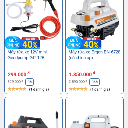
Máy rửa xe 12V mini
Máy rửa xe Ergen EN-6728
Goodpump GP-12B
(có chỉnh áp)
đ
đ
299.000
1.850.000
đ
đ
329.000
2.890.000
-9%
-36%
(1 đánh giá)
(1 đánh giá)