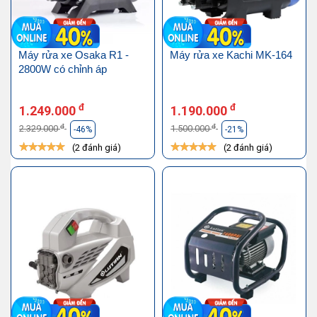
Máy rửa xe Osaka R1 -
Máy rửa xe Kachi MK-164
2800W có chỉnh áp
đ
đ
1.249.000
1.190.000
đ
đ
2.329.000
1.500.000
-46%
-21%
(2 đánh giá)
(2 đánh giá)