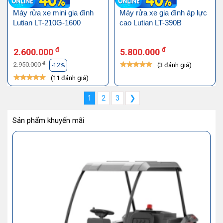
Máy rửa xe mini gia đình
Máy rửa xe gia đình áp lực
Lutian LT-210G-1600
cao Lutian LT-390B
đ
đ
2.600.000
5.800.000
đ
2.950.000
(3 đánh giá)
-12%
(11 đánh giá)
1
2
3
❯
Sản phẩm khuyến mãi