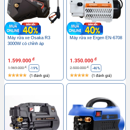
Máy rửa xe Osaka R3
Máy rửa xe Ergen EN-6708
3000W có chỉnh áp
đ
đ
1.599.000
1.350.000
đ
đ
1.969.000
2.500.000
-19%
-46%
(1 đánh giá)
(1 đánh giá)