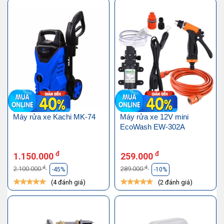
Máy rửa xe Kachi MK-74
Máy rửa xe 12V mini
EcoWash EW-302A
đ
đ
1.150.000
259.000
đ
đ
2.100.000
289.000
-45%
-10%
(4 đánh giá)
(2 đánh giá)