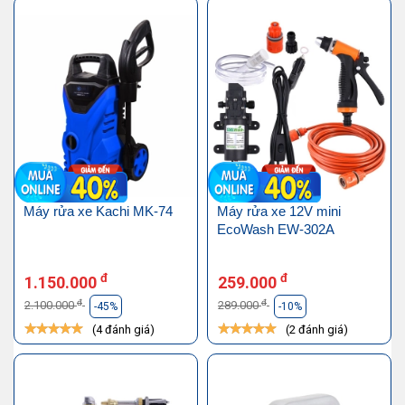
Máy rửa xe Kachi MK-74
Máy rửa xe 12V mini
EcoWash EW-302A
đ
đ
1.150.000
259.000
đ
đ
2.100.000
289.000
-45%
-10%
(4 đánh giá)
(2 đánh giá)