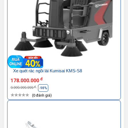
Xe quét rác ngồi lái Kumisai KMS-S8
đ
178.000.000
đ
9.999.999.999
-98%
(0 đánh giá)