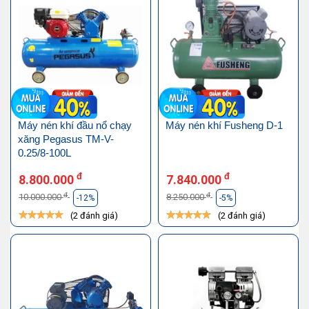
Máy nén khí đầu nổ chạy
Máy nén khí Fusheng D-1
xăng Pegasus TM-V-
0.25/8-100L
đ
đ
8.800.000
7.840.000
đ
đ
10.000.000
8.250.000
-12%
-5%
(2 đánh giá)
(2 đánh giá)