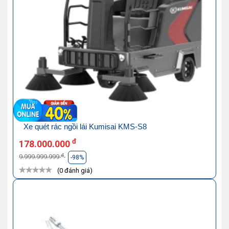
Xe quét rác ngồi lái Kumisai KMS-S8
đ
178.000.000
đ
9.999.999.999
-98%
(0 đánh giá)