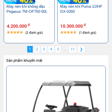
Máy nén khí không dầu
Máy nén khí Puma 1/2HP
Pegasus TM-OF750-50L
GX-0260
đ
đ
4.200.000
10.300.000
(2 đánh giá)
(1 đánh giá)
1
2
3
4
5
...
11
❯
Sản phẩm khuyến mãi