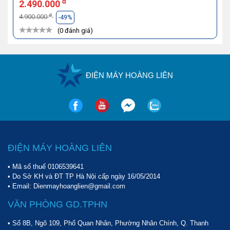
đ
2.490.000
đ
4.900.000
-49%
(0 đánh giá)
ĐIỆN MÁY HOÀNG LIÊN
ĐIỆN MÁY HOÀNG LIÊN
• Mã số thuế 0106539641
• Do Sở KH và ĐT TP Hà Nội cấp ngày 16/05/2014
• Email: Dienmayhoanglien@gmail.com
VĂN PHÒNG GD.TPHN
• Số 8B, Ngõ 109, Phố Quan Nhân, Phường Nhân Chính, Q. Thanh