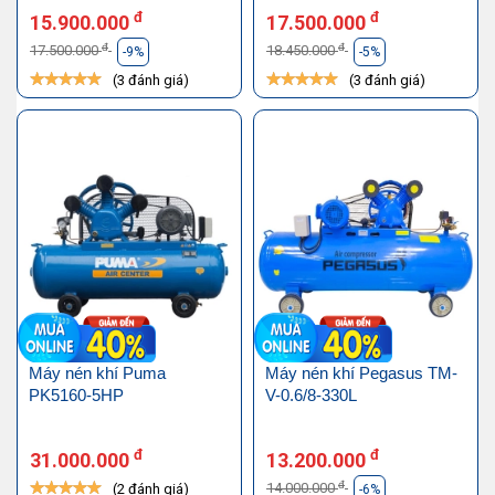
đ
đ
15.900.000
17.500.000
đ
đ
17.500.000
18.450.000
-9%
-5%
(3 đánh giá)
(3 đánh giá)
Máy nén khí Puma
Máy nén khí Pegasus TM-
PK5160-5HP
V-0.6/8-330L
đ
đ
31.000.000
13.200.000
đ
14.000.000
(2 đánh giá)
-6%