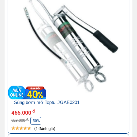
Súng bơm mỡ Toptul JGAE0201
đ
465.000
đ
923.000
-50%
(1 đánh giá)