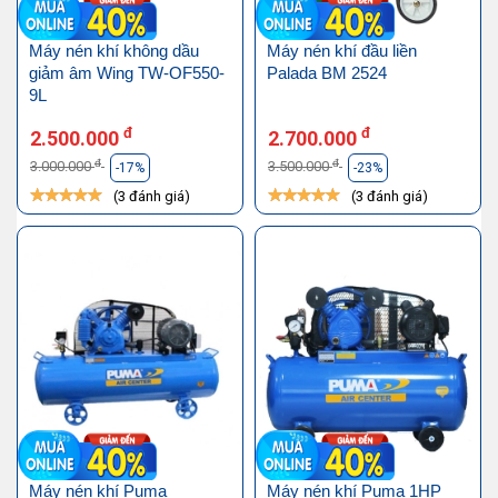
Máy nén khí không dầu
Máy nén khí đầu liền
giảm âm Wing TW-OF550-
Palada BM 2524
9L
đ
đ
2.500.000
2.700.000
đ
đ
3.000.000
3.500.000
-17%
-23%
(3 đánh giá)
(3 đánh giá)
Máy nén khí Puma
Máy nén khí Puma 1HP