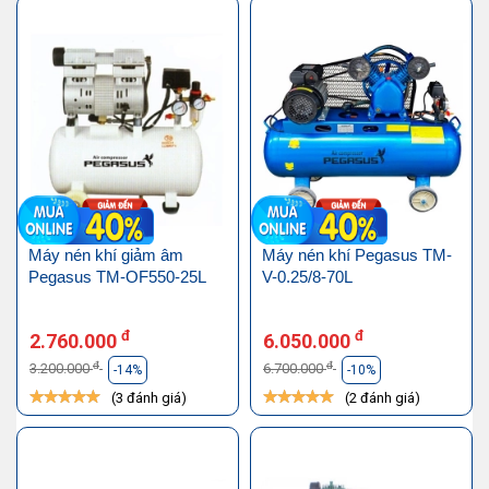
Máy nén khí giảm âm
Máy nén khí Pegasus TM-
Pegasus TM-OF550-25L
V-0.25/8-70L
đ
đ
2.760.000
6.050.000
đ
đ
3.200.000
6.700.000
-14%
-10%
(3 đánh giá)
(2 đánh giá)