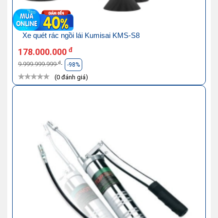
Xe quét rác ngồi lái Kumisai KMS-S8
đ
178.000.000
đ
9.999.999.999
-98%
(0 đánh giá)