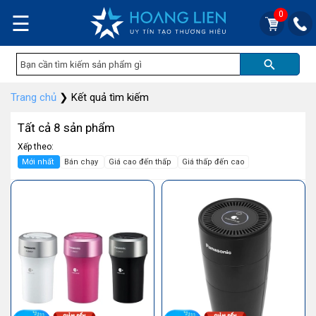
0
☰
Trang chủ
❯
Kết quả tìm kiếm
Tất cả 8 sản phẩm
Xếp theo:
Mới nhất
Bán chạy
Giá cao đến thấp
Giá thấp đến cao