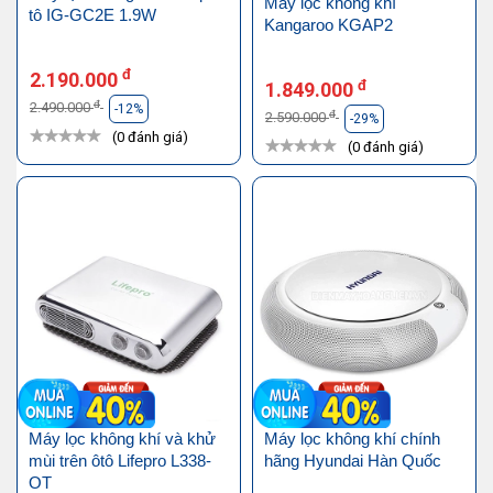
Máy lọc không khí
tô IG-GC2E 1.9W
Kangaroo KGAP2
đ
2.190.000
đ
1.849.000
đ
2.490.000
-12%
đ
2.590.000
-29%
(0 đánh giá)
(0 đánh giá)
Máy lọc không khí và khử
Máy lọc không khí chính
mùi trên ôtô Lifepro L338-
hãng Hyundai Hàn Quốc
OT