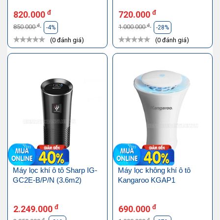
đ
đ
820.000
720.000
đ
đ
850.000
1.000.000
-4%
-28%
(0 đánh giá)
(0 đánh giá)
Máy lọc khí ô tô Sharp IG-
Máy lọc không khí ô tô
GC2E-B/P/N (3.6m2)
Kangaroo KGAP1
đ
đ
2.249.000
690.000
đ
đ