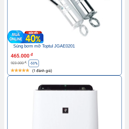
Súng bơm mỡ Toptul JGAE0201
đ
465.000
đ
923.000
-50%
(1 đánh giá)