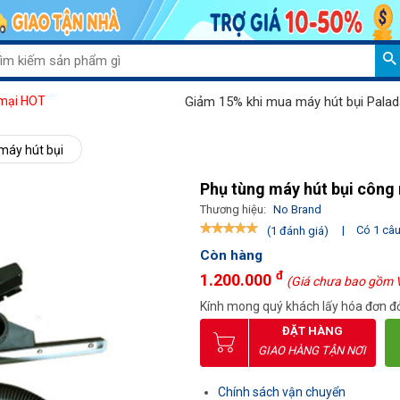
Giảm 15% khi mua máy hút bụi Palada 802J
mại HOT
 máy hút bụi
Phụ tùng máy hút bụi công
Thương hiệu:
No Brand
|
Có 1 câu 
(1 đánh giá)
Còn hàng
đ
1.200.000
(Giá chưa bao gồm 
Kính mong quý khách lấy hóa đơn đỏ
ĐẶT HÀNG
GIAO HÀNG TẬN NƠI
Chính sách vận chuyển