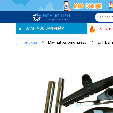
DANH MỤC SẢN PHẨM
Khuyến 
Trang chủ
Máy hút bụi công nghiệp
Linh kiện