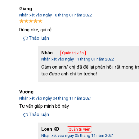
Giang
Nhận xét vào ngày 10 tháng 01 năm 2022
Dùng oke, giá rẻ
Thảo luận
Nhãn
Quản trị viên
Nhận xét vào ngày 11 tháng 01 năm 2022
Cảm ơn anh/ chị đã để lại phản hồi, rất mong tro
tục được anh chị tin tưởng!
Vượng
Nhận xét vào ngày 04 tháng 11 năm 2021
Tư vấn giúp mình bộ này
Phụ kiện máy hút bụi nhà xưởng 80L tương thích với h
Thảo luận
- Đầu hút khe
: dùng khi hút bụi bẩn, làm sạch ở những vị tr
Loan KD
Quản trị viên
nhỏ hẹp, gầm bàn,...Nhờ đó mà việc len lỏi vào những nơi s
Nhận xét vào ngày 05 tháng 11 năm 2021
dùng khi vệ sinh cho bộ phận thiết bị, máy móc.