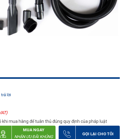
trả lời
VAT)
 khi mua hàng để tuân thủ đúng quy định của pháp luật
MUA NGAY
GỌI LẠI CHO TÔI
NHẬN ƯU ĐÃI KHỦNG