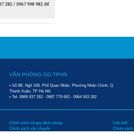
937 282 / 0967 998 982 để
 dưới chân hút. Dùng để vệ 
quét sạch các sợi vải thừa, 
VĂN PHÒNG GD.TPHN
• Số 8B, Ngõ 109, Phố Quan Nhân, Phường Nhân Chính, Q.
Thanh Xuân, TP Hà Nội
• Tel:
0989 937 282
-
0987 779 682
-
0964 593 282
Chính sách và quy định chung
Cam kết
Chính sách vận chuyển
Chính sách