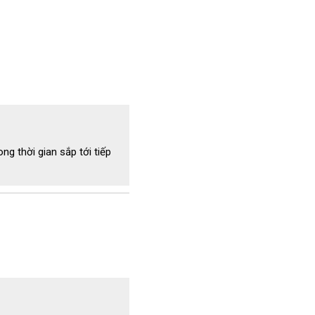
ng thời gian sắp tới tiếp
ầu hết các model hút bụi
í khó tiếp cận như ngõ ngách 
âu, hẹp dễ dàng hơn. Có thể 