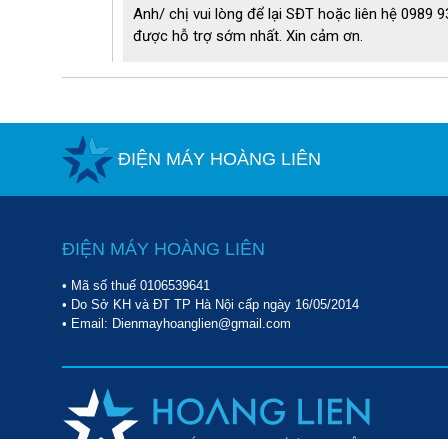
Anh/ chị vui lòng để lại SĐT hoặc liên hệ 0989 
được hỗ trợ sớm nhất. Xin cảm ơn.
- Chổi tròn 
được thiết kế nhỏ gọn, gắn thêm lớp sợi cước
sinh cho những bề mặt như màn cửa, mặt ghế vải,... Giúp 
lông thú...
ĐIỆN MÁY HOÀNG LIÊN
ĐIỆN MÁY HOÀNG LIÊN
• Mã số thuế 0106539641
• Do Sở KH và ĐT TP Hà Nội cấp ngày 16/05/2014
• Email: Dienmayhoanglien@gmail.com