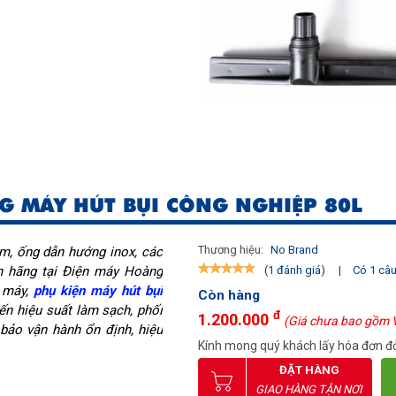
G MÁY HÚT BỤI CÔNG NGHIỆP 80L
Thương hiệu:
No Brand
m, ống dẫn hướng inox, các
ính hãng tại Điện máy Hoàng
|
Có 1 câu 
(1 đánh giá)
g máy,
phụ kiện máy hút bụi
Còn hàng
ến hiệu suất làm sạch, phối
đ
1.200.000
(Giá chưa bao gồm 
bảo vận hành ổn định, hiệu
Kính mong quý khách lấy hóa đơn đỏ
ĐẶT HÀNG
GIAO HÀNG TẬN NƠI