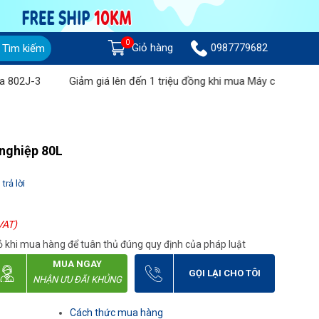
0
Giỏ hàng
0987779682
Tìm kiếm
-3
Giảm giá lên đến 1 triệu đồng khi mua Máy chà sàn liên hợp
 nghiệp 80L
trả lời
VAT)
 khi mua hàng để tuân thủ đúng quy định của pháp luật
MUA NGAY
GỌI LẠI CHO TÔI
NHẬN ƯU ĐÃI KHỦNG
Cách thức mua hàng