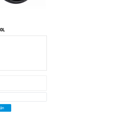
80L
ệp 80L
n, hút nước
trên mặt sàn
. 
ếp đi vào khoang xử lý bụi. 
. Đầu còn lại nối liền với 
, uốn nắn linh hoạt để quá 
uận