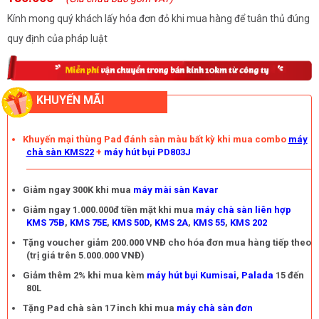
Kính mong quý khách lấy hóa đơn đỏ khi mua hàng để tuân thủ đúng
quy định của pháp luật
Hình ảnh của pad chà sàn 20 inch
Chức năng của pad chà sàn 20 inch
Pad chà sàn thường được gắn dưới bàn chà của máy chà sàn, có
KHUYẾN MÃI
chức năng làm sạch và bảo dưỡng sàn nhà.
Hiện nay, trên thị
trường có pad chà sàn 20 inch có 3 loại phổ biến sau:
Khuyến mại thùng Pad đánh sàn màu bất kỳ khi mua combo
máy
Pad đen:
đây là loại pad cứng nhất với mật độ sợi dày,
chà sàn KMS22
+
máy hút bụi PD803J
thích hợp sử dụng để chà sàn ướt hoặc chà trên những bề
mặt khó làm sạch, sàn bị bám xi măng,...
Giảm ngay 300K khi mua
máy mài sàn Kavar
Pad đỏ:
mật độ sợi của loại pad này tương đối dày, có tác
dụng chà ướt các vết bẩn trên mặt sàn, mặt gỗ, nền đá
Giảm ngay 1.000.000đ tiền mặt khi mua
máy chà sàn liên hợp
KMS 75B
,
KMS 75E
,
KMS 50D
,
KMS 2A
,
KMS 55
,
KMS 202
hoa,. Ngoài ra, người dùng còn có thể sử dụng để giặt
thảm,...
Tặng voucher giảm 200.000 VNĐ cho hóa đơn mua hàng tiếp theo
(trị giá trên 5.000.000 VNĐ)
Pad trắng:
có mật độ sợi tương đối dày, mềm và dai nhất
trong 3 loại, thường được dùng để chà khô và đánh bóng
Giảm thêm 2% khi mua kèm
máy hút bụi Kumisai
,
Palada
15 đến
các bề mặt sàn sau khi đã sử dụng hoá chất phủ bóng.
80L
Tặng Pad chà sàn 17 inch khi mua
máy chà sàn đơn
Tuỳ theo nhu cầu sử dụng của bạn mà bạn có thể sử dụng loại