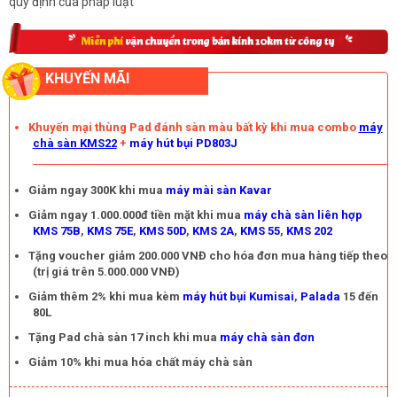
quy định của pháp luật
KHUYẾN MÃI
Khuyến mại thùng Pad đánh sàn màu bất kỳ khi mua combo
máy
chà sàn KMS22
+
máy hút bụi PD803J
Giảm ngay 300K khi mua
máy mài sàn Kavar
Giảm ngay 1.000.000đ tiền mặt khi mua
máy chà sàn liên hợp
KMS 75B
,
KMS 75E
,
KMS 50D
,
KMS 2A
,
KMS 55
,
KMS 202
Tặng voucher giảm 200.000 VNĐ cho hóa đơn mua hàng tiếp theo
(trị giá trên 5.000.000 VNĐ)
Giảm thêm 2% khi mua kèm
máy hút bụi Kumisai
,
Palada
15 đến
80L
Tặng Pad chà sàn 17 inch khi mua
máy chà sàn đơn
Giảm 10% khi mua hóa chất máy chà sàn