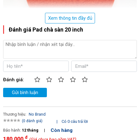
Xem thông tin đầy đủ
Đánh giá Pad chà sàn 20 inch
Đánh giá:
Gửi bình luận
Thương hiệu:
No Brand
(0 đánh giá)
|
Có 0 câu trả lời
Còn hàng
Bảo hành:
12 tháng
|
đ
180.000
(Giá chưa bao gồm VAT)