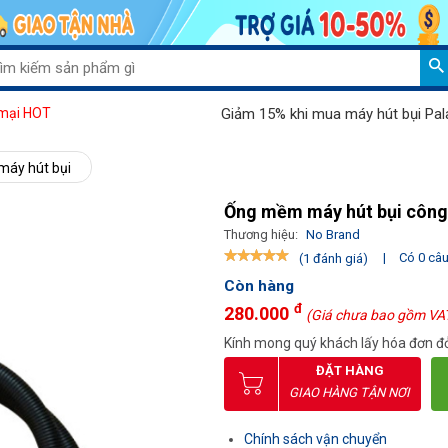
Giảm 15% khi mua máy hút bụi Palada 802J
mại HOT
 máy hút bụi
Ống mềm máy hút bụi công
Thương hiệu:
No Brand
|
Có 0 câu 
(1 đánh giá)
Còn hàng
đ
280.000
(Giá chưa bao gồm VA
Kính mong quý khách lấy hóa đơn đỏ
ĐẶT HÀNG
GIAO HÀNG TẬN NƠI
Chính sách vận chuyển