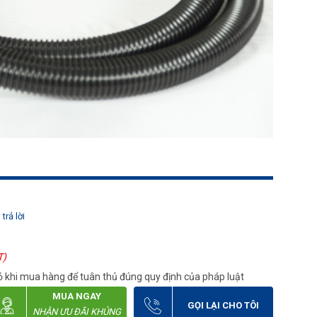
trả lời
T)
 khi mua hàng để tuân thủ đúng quy định của pháp luật
MUA NGAY
GỌI LẠI CHO TÔI
NHẬN ƯU ĐÃI KHỦNG