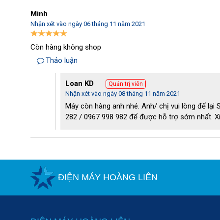
Minh
Nhận xét vào ngày 06 tháng 11 năm 2021
Còn hàng không shop
Phụ kiện ống nhựa 15L cho máy hút bụi
Thảo luận
Ống mềm của máy hút bụi công nghiệp 15L là phụ kiện BẮ
mới hoạt động được.
Loan KD
Quản trị viên
Nhận xét vào ngày 08 tháng 11 năm 2021
Cụ thể, 1 đầu đường dây được lắp với đầu máy (thông với 
Máy còn hàng anh nhé. Anh/ chị vui lòng để lại
với bàn hút bụi, hoặc nối cùng ống dẫn hướng inox.
282 / 0967 998 982 để được hỗ trợ sớm nhất. X
Chiều dài và kích cỡ ống dây mềm được thiết kế riêng the
lớn sẽ làm áp lực hút của động cơ bị giảm đi. Nhưng đườ
chế cho tốc độ hút bụi, dễ bị tắc nghẽn.
Thông thường, phụ kiện này được đi kèm khi mua máy hút 
Thế nhưng, qua thời gian sử dụng nó có thể bị giòn, vỡ ho
ĐIỆN MÁY HOÀNG LIÊN
gen.
Không nên chủ quan mua đại một sản phẩm ống mềm bất kỳ
máy thì mới đảm bảo động cơ làm việc ổn định, bền bỉ.