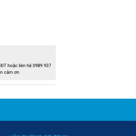
 nhà xưởng
T BUỘC phải lắp vào máy thì
khoang hút). Đầu còn lại gắn
 SĐT hoặc liên hệ 0989 937
in cảm ơn.
o mức công suất. Vì ống quá
ng dẫn quá nhỏ cũng gây hạn
bụi công nghiệp chính hãng.
ặc chỗ mối nối bị lỏng, chờn
. Phụ kiện có bền, hợp với