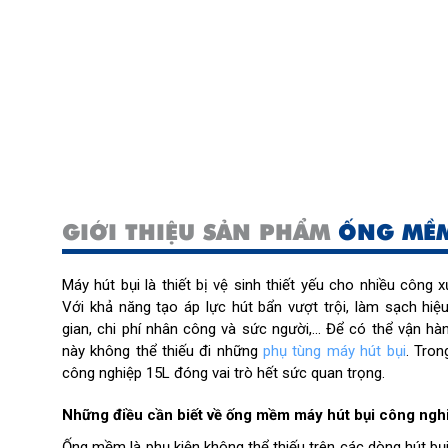
GIỚI THIỆU SẢN PHẨM
ỐNG MỀM
Máy hút bụi là thiết bị vệ sinh thiết yếu cho nhiều công x
Với khả năng tạo áp lực hút bẩn vượt trội, làm sạch hiệu
gian, chi phí nhân công và sức người,... Để có thể vận h
này không thể thiếu đi những
phụ tùng máy hút bụi
. Tro
công nghiệp 15L đóng vai trò hết sức quan trọng.
Những điều cần biết về ống mềm máy hút bụi công ngh
Ống mềm là phụ kiện không thể thiếu trên các dòng hút bụ