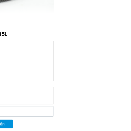
 15L
15L
uận