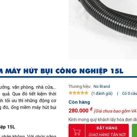
 MÁY HÚT BỤI CÔNG NGHIỆP 15L
Thương hiệu:
No Brand
ưởng, văn phòng, nhà cửa,...
 quả. Qua đó tiết kiệm thời
|
Có 0 câu 
(1 đánh giá)
ành tối ưu thì những động cơ
Còn hàng
ng đó, ống mềm máy hút bụi
đ
280.000
(Giá chưa bao gồm VA
Kính mong quý khách lấy hóa đơn đỏ
iệp 15L
ĐẶT HÀNG
GIAO HÀNG TẬN NƠI
i chân không. Với chức năng