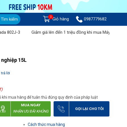
0
Giỏ hàng
0987779682
Tìm kiếm
-3
Giảm giá lên đến 1 triệu đồng khi mua Máy chà sàn liên hợp
 nghiệp 15L
trả lời
T)
 khi mua hàng để tuân thủ đúng quy định của pháp luật
MUA NGAY
GỌI LẠI CHO TÔI
NHẬN ƯU ĐÃI KHỦNG
Cách thức mua hàng