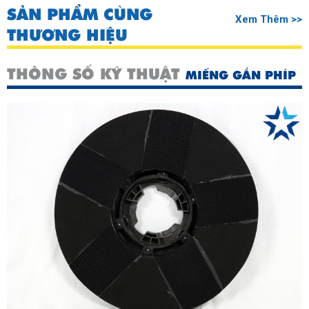
SẢN PHẨM CÙNG
Xem Thêm >>
THƯƠNG HIỆU
THÔNG SỐ KỸ THUẬT
MIẾNG GẮN PHÍP