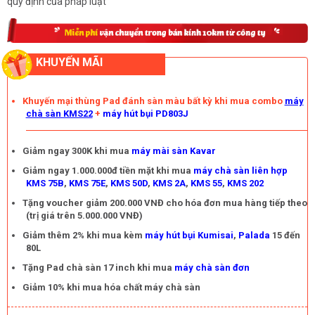
quy định của pháp luật
KHUYẾN MÃI
Khuyến mại thùng Pad đánh sàn màu bất kỳ khi mua combo
máy
chà sàn KMS22
+
máy hút bụi PD803J
Giảm ngay 300K khi mua
máy mài sàn Kavar
Giảm ngay 1.000.000đ tiền mặt khi mua
máy chà sàn liên hợp
KMS 75B
,
KMS 75E
,
KMS 50D
,
KMS 2A
,
KMS 55
,
KMS 202
Tặng voucher giảm 200.000 VNĐ cho hóa đơn mua hàng tiếp theo
(trị giá trên 5.000.000 VNĐ)
Giảm thêm 2% khi mua kèm
máy hút bụi Kumisai
,
Palada
15 đến
80L
Tặng Pad chà sàn 17 inch khi mua
máy chà sàn đơn
Giảm 10% khi mua hóa chất máy chà sàn