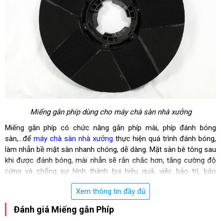
Miếng gắn phíp dùng cho máy chà sàn nhà xưởng
Miếng gắn phíp có chức năng gắn phíp mài, phíp đánh bóng
sàn,...để
máy chà sàn nhà xưởng
thực hiện quá trình đánh bóng,
làm nhẵn bề mặt sàn nhanh chóng, dễ dàng. Mặt sàn bê tông sau
khi được đánh bóng, mài nhẵn sẽ rắn chắc hơn, tăng cường độ
cứng và chống sự hình thành bụi hiệu quả, việc bảo trì, bảo
dưỡng bề mặt sàn tốt hơn. Do đó, đây là loại phụ kiện quan trọng
Xem thông tin đầy đủ
và không thể thiếu đối với quá trình đánh bóng, làm nhẵn bề mặt
sàn.
Đánh giá Miếng gắn Phíp
Trên thị trường có rất nhiều đơn vị phân phối
miếng gắn phíp chà