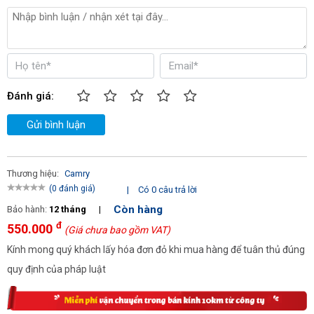
sàn
, người tiêu dùng có nhu cầu mua mới hoặc thay thế loại phụ
kiện này nên tìm tới những địa chỉ uy tín, đã có kinh nghiệm hoạt
động lâu năm như Điện máy Hoàng Liên. Đây là đơn vị phân phối
các loại máy chà sàn của các thương hiệu uy tín như máy chà
sàn Palada, Supper Clean,... và phụ kiện máy chà sàn chính hãng.
Chi tiết liên hệ hotline
0989 937 282
để được tư vấn, hướng dẫn
Đánh giá:
miễn phí.
Gửi bình luận
Thương hiệu:
Camry
(0 đánh giá)
|
Có 0 câu trả lời
Còn hàng
Bảo hành:
12 tháng
|
đ
550.000
(Giá chưa bao gồm VAT)
Kính mong quý khách lấy hóa đơn đỏ khi mua hàng để tuân thủ đúng
quy định của pháp luật