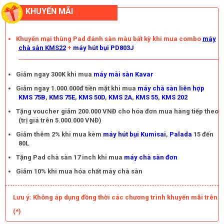
KHUYẾN MÃI
Khuyến mại thùng Pad đánh sàn màu bất kỳ khi mua combo
máy
chà sàn KMS22
+
máy hút bụi PD803J
Giảm ngay 300K khi mua
máy mài sàn Kavar
Giảm ngay 1.000.000đ tiền mặt khi mua
máy chà sàn liên hợp
KMS 75B
,
KMS 75E
,
KMS 50D
,
KMS 2A
,
KMS 55
,
KMS 202
Tặng voucher giảm 200.000 VNĐ cho hóa đơn mua hàng tiếp theo
(trị giá trên 5.000.000 VNĐ)
Giảm thêm 2% khi mua kèm
máy hút bụi Kumisai
,
Palada
15 đến
80L
Tặng Pad chà sàn 17 inch khi mua
máy chà sàn đơn
Giảm 10% khi mua hóa chất máy chà sàn
Lưu ý: Không áp dụng đồng thời các chương trình khuyến mãi trên
(*)