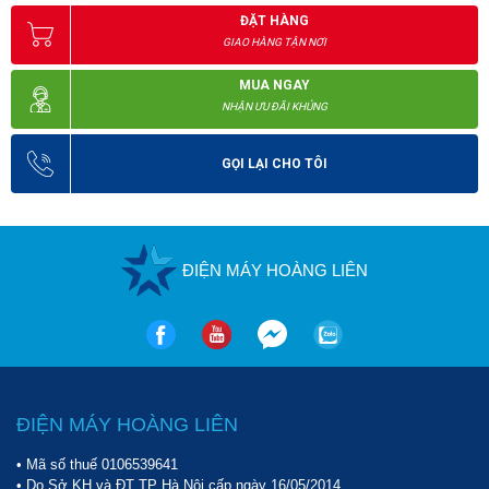
ĐẶT HÀNG
GIAO HÀNG TẬN NƠI
MUA NGAY
NHẬN ƯU ĐÃI KHỦNG
GỌI LẠI CHO TÔI
ĐIỆN MÁY HOÀNG LIÊN
ĐIỆN MÁY HOÀNG LIÊN
• Mã số thuế 0106539641
• Do Sở KH và ĐT TP Hà Nội cấp ngày 16/05/2014