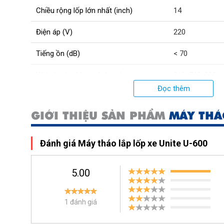
Chiều rộng lốp lớn nhất (inch)
14
Điện áp (V)
220
Tiếng ồn (dB)
< 70
Kích thước đóng gói (mm)
960x760x880
Đọc thêm
Lực của xẻng ép lốp (kg/LBS)
2500/5500
GIỚI THIỆU SẢN PHẨM
MÁY THÁ
Khi khí nén có áp lực (Mpa)
1
Trọng lượng máy (kg)
188
Đánh giá Máy tháo lắp lốp xe Unite U-600
5.00
1 đánh giá