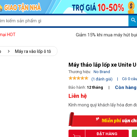
Giảm 15% khi mua máy hút bụi Pala
mại HOT
p
Máy ra vào lốp ô tô
Máy tháo lắp lốp xe Unite 
Thương hiệu:
No Brand
|
Có 0 câu 
(1 đánh giá)
Còn hàng
Bảo hành:
12 tháng
|
Liên hệ
Kính mong quý khách lấy hóa đơn đỏ
ĐẶT HÀNG