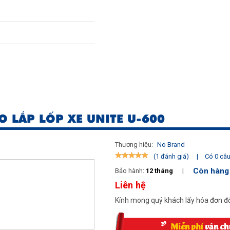
O LẮP LỐP XE UNITE U-600
Thương hiệu:
No Brand
|
Có 0 câu 
(1 đánh giá)
Còn hàng
Bảo hành:
12 tháng
|
Liên hệ
Kính mong quý khách lấy hóa đơn đỏ