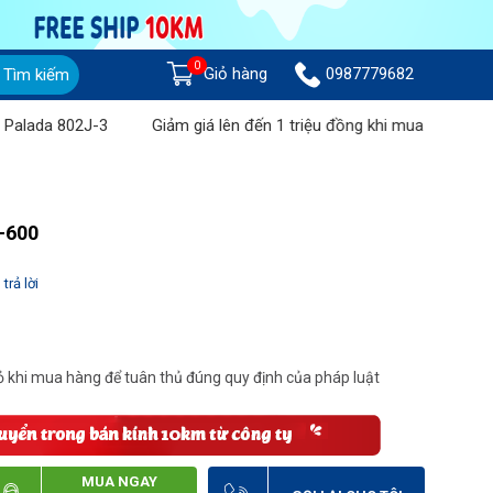
0
Giỏ hàng
0987779682
Tìm kiếm
da 802J-3
Giảm giá lên đến 1 triệu đồng khi mua Máy chà sàn l
U-600
trả lời
 khi mua hàng để tuân thủ đúng quy định của pháp luật
MUA NGAY