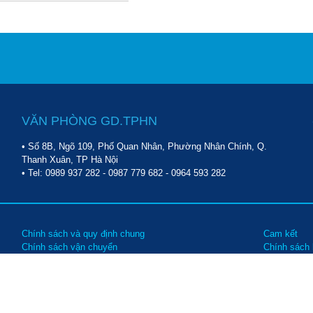
VĂN PHÒNG GD.TPHN
• Số 8B, Ngõ 109, Phố Quan Nhân, Phường Nhân Chính, Q.
Thanh Xuân, TP Hà Nội
• Tel:
0989 937 282
-
0987 779 682
-
0964 593 282
Chính sách và quy định chung
Cam kết
Chính sách vận chuyển
Chính sách
Chính sách bảo trì, bảo hành
Các hình t
Chính sách đổi trả hàng
Hướng dẫn 