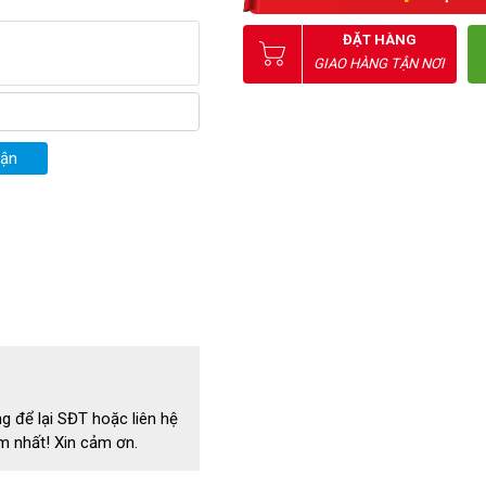
ĐẶT HÀNG
GIAO HÀNG TẬN NƠI
uận
g để lại SĐT hoặc liên hệ
m nhất! Xin cảm ơn.