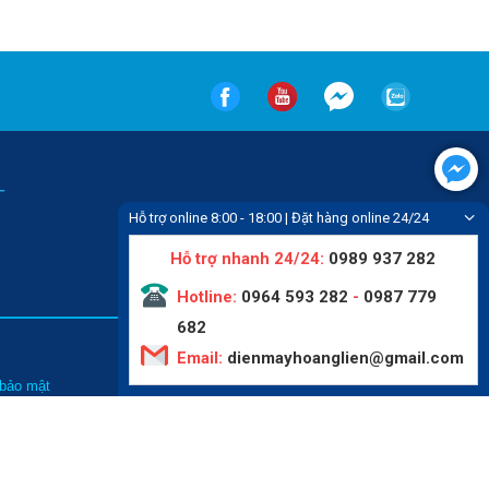
-
Hỗ trợ online 8:00 - 18:00 | Đặt hàng online 24/24
Hỗ trợ nhanh 24/24:
0989 937 282
Hotline:
0964 593 282
-
0987 779
682
Email:
dienmayhoanglien@gmail.com
Tin tức
 bảo mật
Liên hệ
hức mua hàng
Video
thanh toán
Giới thiệu