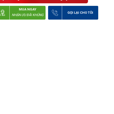
MUA NGAY
GỌI LẠI CHO TÔI
NHẬN ƯU ĐÃI KHỦNG