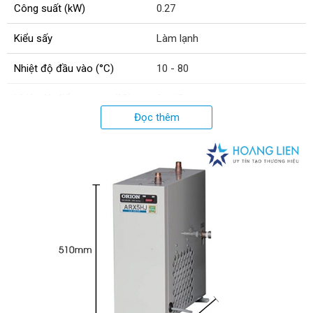
Công suất (kW)
0.27
Kiểu sấy
Làm lạnh
Nhiệt độ đầu vào (°C)
10 - 80
Nhiệt độ điểm sương (°C)
3 - 15
Đọc thêm
Nhiệt độ môi trường (°C)
2 - 43
Loại gas lạnh
R134a
Kích thước ống ra/ vào (inch)
3/4