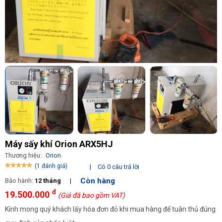
Máy sấy khí Orion ARX5HJ
Thương hiệu:
Orion
(1 đánh giá)
|
Có 0 câu trả lời
Còn hàng
Bảo hành:
12 tháng
|
đ
19.500.000
(Giá đã bao gồm VAT)
Kính mong quý khách lấy hóa đơn đỏ khi mua hàng để tuân thủ đúng