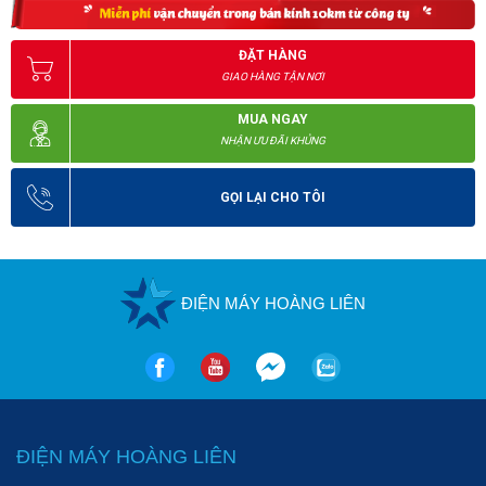
ĐẶT HÀNG
Chi tiết máy sấy khí Orion ARX5HJ
GIAO HÀNG TẬN NƠI
MUA NGAY
NHẬN ƯU ĐÃI KHỦNG
GỌI LẠI CHO TÔI
ĐIỆN MÁY HOÀNG LIÊN
ĐIỆN MÁY HOÀNG LIÊN