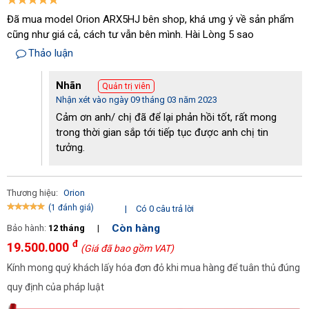
Đã mua model Orion ARX5HJ bên shop, khá ưng ý về sản phẩm
cũng như giá cả, cách tư vẫn bên mình. Hài Lòng 5 sao
Thảo luận
Nhãn
Quản trị viên
Nhận xét vào ngày 09 tháng 03 năm 2023
Cấu tạo máy sấy khí Orion ARX5HJ
Cảm ơn anh/ chị đã để lại phản hồi tốt, rất mong
trong thời gian sắp tới tiếp tục được anh chị tin
tưởng.
Thương hiệu:
Orion
(1 đánh giá)
|
Có 0 câu trả lời
Còn hàng
Bảo hành:
12 tháng
|
đ
19.500.000
(Giá đã bao gồm VAT)
Kính mong quý khách lấy hóa đơn đỏ khi mua hàng để tuân thủ đúng
quy định của pháp luật