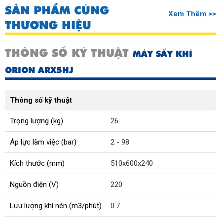
SẢN PHẨM CÙNG
Xem Thêm >>
THƯƠNG HIỆU
THÔNG SỐ KỸ THUẬT
MÁY SẤY KHÍ
ORION ARX5HJ
Thông số kỹ thuật
Trọng lượng (kg)
26
Áp lực làm việc (bar)
2 - 98
Kích thước (mm)
510x600x240
Nguồn điện (V)
220
Lưu lượng khí nén (m3/phút)
0.7