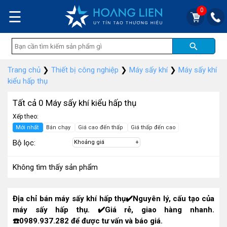
0
☰
Trang chủ
❯
Thiết bị công nghiệp
❯
Máy sấy khí
❯
Máy sấy khí
kiểu hấp thụ
Tất cả 0 Máy sấy khí kiểu hấp thụ
Xếp theo:
Mới nhất
Bán chạy
Giá cao đến thấp
Giá thấp đến cao
Bộ lọc:
Khoảng giá
Không tìm thấy sản phẩm
Địa chỉ bán máy sấy khí hấp thụ✔️Nguyên lý, cấu tạo của
máy sấy hấp thụ. ✔️Giá rẻ, giao hàng nhanh.
☎️
0989.937.282
để được tư vấn và báo giá.