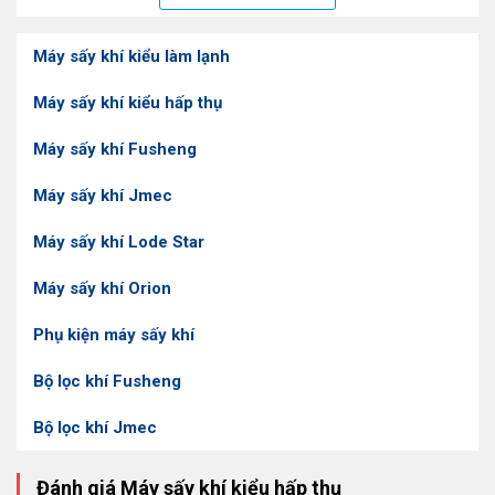
Hoàng Liên tìm hiểu chi tiết trong bài viết dưới đây.
Máy sấy khí kiểu làm lạnh
🟠
Máy sấy khí hấp thụ là gì?
Máy sấy khí hấp thụ
(máy sấy hấp phụ) là sản phẩm sử
Máy sấy khí kiểu hấp thụ
dụng các vật liệu siêu hút ẩm để hút độ ẩm trong khí nén.
Nhờ có khả năng đạt được độ điểm sương thấp (-20 độ C)
Máy sấy khí Fusheng
mà không bị đóng băng, nên máy có thể tách bụi bẩn, hơi
nước ra khỏi khí nén hiệu quả (lên đến 99%); phù hợp với
Máy sấy khí Jmec
những loại máy móc cần lưu lượng khí lớn, khô và sạch.
Máy sấy khí Lode Star
Máy sấy khí Orion
Phụ kiện máy sấy khí
Bộ lọc khí Fusheng
Bộ lọc khí Jmec
Đánh giá Máy sấy khí kiểu hấp thụ