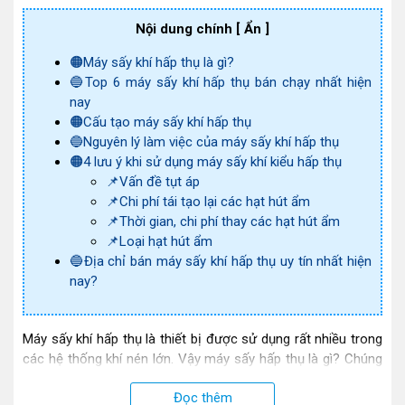
Nội dung chính
[ Ẩn ]
🟠Máy sấy khí hấp thụ là gì?
🔵Top 6 máy sấy khí hấp thụ bán chạy nhất hiện
nay
🟠Cấu tạo máy sấy khí hấp thụ
🔵Nguyên lý làm việc của máy sấy khí hấp thụ
🟠4 lưu ý khi sử dụng máy sấy khí kiểu hấp thụ
📌Vấn đề tụt áp
📌Chi phí tái tạo lại các hạt hút ẩm
📌Thời gian, chi phí thay các hạt hút ẩm
📌Loại hạt hút ẩm
🔵Địa chỉ bán máy sấy khí hấp thụ uy tín nhất hiện
nay?
Máy sấy khí hấp thụ là thiết bị được sử dụng rất nhiều trong
các hệ thống khí nén lớn. Vậy máy sấy hấp thụ là gì? Chúng
có cấu tạo, nguyên lý làm việc như thế nào? Có cần lưu ý gì
Đọc thêm
khi sử dụng máy sấy hấp thụ hay không? Hãy cùng Điện máy