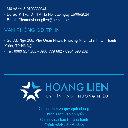
-40 ~
JHD-
3.6
<49
<10
250
1"
1900x75
85
• Mã số thuế 0106539641
25
• Do Sở KH và ĐT TP Hà Nội cấp ngày 16/05/2014
Jmec
• Email: Dienmayhoanglien@gmail.com
-40 ~
JHD-
5.5
<50
<10
280
1.5"
2100x80
85
VĂN PHÒNG GD.TPHN
40
Jmec
-40 ~
• Số 8B, Ngõ 109, Phố Quan Nhân, Phường Nhân Chính, Q. Thanh
JHD-
79
<50
<10
2450
5''
2000x200
Xuân, TP Hà Nội
85
600
• Tel:
0989 937 282
-
0987 779 682
-
0964 593 282
Jmec
-40 ~
-
JHD-
36
<50
<10
1200
3"
1700x170
85
250
🟠
Cấu tạo máy sấy khí hấp thụ
Tùy thuộc vào các nhà sản xuất máy sấy hấp phụ mà máy
sẽ có những cấu tạo riêng biệt. Tuy nhiên, đa phần thiết bị
này đều có các bộ phận chính sau đây:
Chính sách và quy định chung
Chính sách vận chuyển
Van giảm âm: Giảm tiếng ồn của hệ thống khí nén khi
Chính sách bảo trì, bảo hành
vận hành
Chính sách đổi trả hàng
Van một chiều: Đưa khí đã làm khô, sạch đi qua