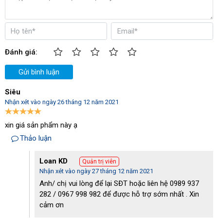
xuất tiên tiến đến từ châu Âu. Trong quá trình sản xuất luôn được
kiểm định một cách nghiêm ngặt từ khâu chọn vật liệu cho đến
thành phẩm bởi các chuyên gia giàu kinh nghiệm trong nghề. Vì
vậy mà khi vận hành máy ít phát sinh các sự cố hư hỏng.
Đánh giá:
Bên cạnh đó thì Palada 22M58-11T4 còn được cấu thành từ
Gửi bình luận
những nguyên vật liệu cao cấp, có độ bền cao, không chịu tác
Siêu
động của môi trường xung quanh. Người dùng tiết kiệm được
Nhận xét vào ngày 26 tháng 12 năm 2021
một khoản không nhỏ chi phí sửa chữa cũng như bảo dưỡng máy
trong tương lai.
xin giá sản phẩm này ạ
Thảo luận
Loan KD
Quản trị viên
Nhận xét vào ngày 27 tháng 12 năm 2021
Anh/ chị vui lòng để lại SĐT hoặc liên hệ 0989 937
282 / 0967 998 982 để được hỗ trợ sớm nhất . Xin
cảm ơn