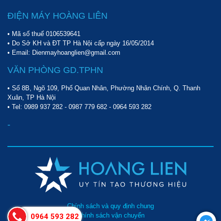
Mặc dù được trang bị mô tơ với công suất làm việc khá lớn
ĐIỆN MÁY HOÀNG LIÊN
nhưng máy có độ ồn thấp. Khi vận hành máy không phát ra
• Mã số thuế 0106539641
những âm thanh khó chịu làm ảnh hưởng đến mọi người xung
• Do Sở KH và ĐT TP Hà Nội cấp ngày 16/05/2014
quanh.
• Email: Dienmayhoanglien@gmail.com
VĂN PHÒNG GD.TPHN
Khả năng vận hành
• Số 8B, Ngõ 109, Phố Quan Nhân, Phường Nhân Chính, Q. Thanh
Xuân, TP Hà Nội
• Tel:
0989 937 282
-
0987 779 682
-
0964 593 282
-
Chính sách và quy định chung
Chính sách vận chuyển
0964 593 282