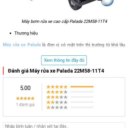
Máy bơm rửa xe cao cấp Palada 22M58-11T4
Thương hiệu
Máy rửa xe Palada
là đơn vị có mặt trên thị trường từ khá lâu
nên là cái tên rất quen thuộc với người tiêu dùng Việt. Bên cạnh
Xem thông tin đầy đủ
đó với kinh nghiệm nhiều năm trong nghề, hãng đã không ngừng
Đánh giá Máy rửa xe Palada 22M58-11T4
nâng cấp, cải tiến sản phẩm của mình sao cho phù hợp nhất với
nhu cầu sử dụng của khách hàng. Chính vì vậy mà model máy rửa
5.00
xe Palada 22M58-11T4 luôn nhận được niềm tin rất lớn từ người
tiêu dùng ngay khi ra mắt.
1 đánh giá
Chất lượng
Máy rửa xe Palada 22M58-11T4 được ứng dụng công nghệ sản