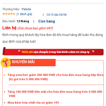
Thương hiệu:
Palada
(1 đánh giá)
|
Có 0 câu trả lời
Còn hàng
Bảo hành:
12 tháng
|
Liên hệ
(Giá chưa bao gồm VAT)
Kính mong quý khách lấy hóa đơn đỏ khi mua hàng để tuân thủ đúng
Ưu điểm của Palada 22M58-11T4
quy định của pháp luật
Hiệu suất làm việc
Với công suất 11KW, áp lực làm việc lên đến 400 bar cho khả
KHUYẾN MÃI
năng xịt rửa mạnh mẽ. Các vết bẩn cứng đấu đều được loại bỏ
một cách nhanh chóng mà lại tiết kiệm điện, nước hiệu quả.
Tặng voucher giảm 200.000 VNĐ cho hóa đơn mua hàng tiếp theo
(trị giá trên 5.000.000 VNĐ)
Model Palada 22M58-11T4 có thể làm việc trong khoảng thời
gian dài mà không gây ra tình trạng nóng máy hay rung lắc. Quá
Tặng 100.000 VNĐ tiền mặt cho hóa đơn mua hàng trên 9.000.000
trình vệ sinh được diễn ra một cách liên tục, phục vụ hữu ích cho
VNĐ
các công việc như: rửa xe, vệ sinh nhà cửa, sân vườn, chuồng
Mua kèm hóa chất rửa xe giảm 10%