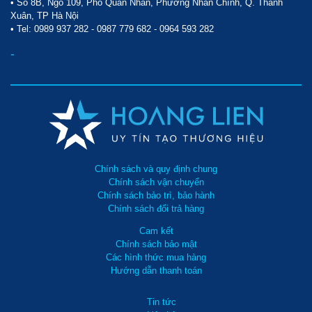
• Số 8B, Ngõ 109, Phố Quan Nhân, Phường Nhân Chính, Q. Thanh
Xuân, TP Hà Nội
thiết kế mở. Bạn có thể dễ dàng mở vỏ của thiết bị ra để tiếp cận 
• Tel:
0989 937 282
-
0987 779 682
-
0964 593 282
với các chi tiết máy bên trong như nồi hơi, động cơ bơm, bình 
-
nhiên liệu giúp quá trình vệ sinh và bảo dưỡng máy thật đơn giản.
Tại sao nên sở hữu Máy rửa xe nước nóng IPC PW-H100/4 
D2515P T (4 bánh)?
Chính sách và quy định chung
Chính sách vận chuyển
Chính sách bảo trì, bảo hành
Chính sách đổi trả hàng
Cam kết
Chính sách bảo mật
Các hình thức mua hàng
Hướng dẫn thanh toán
Tin tức