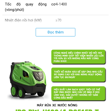
Tốc độ quay động cơ
4-1400
(vòng/phút)
Nhiệt điện nồi hơi (kW)
≥70
Nguồn điện áp (V)
400
Đọc thêm
Kích thước (mm)
1100x700x900
Xuất xứ
Italy