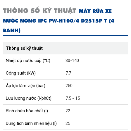
THÔNG SỐ KỸ THUẬT
MÁY RỬA XE
NƯỚC NÓNG IPC PW-H100/4 D2515P T (4
BÁNH)
Thông số kỹ thuật
Nhiệt độ nước cấp (°C)
30-140
Công suất (kW)
7.7
Áp lực làm việc (bar)
250
Lưu lượng nước (l/phút)
7.5 - 15
Bình chứa hóa chất (l)
22
Dung tích bình nhiên liệu (l)
25