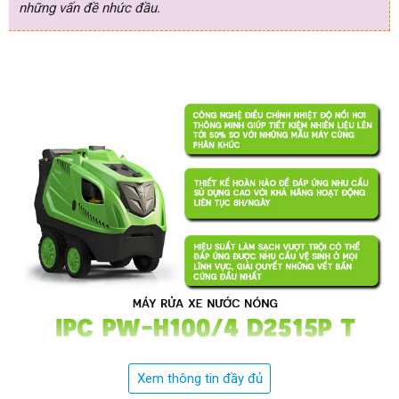
những vấn đề nhức đầu.
Máy rửa xe nước nóng IPC PW-H100/4 D2515P T (4 bánh)
Xem thông tin đầy đủ
Bài viết dưới đây của chúng tôi sẽ giới thiệu tới quý khách thông 