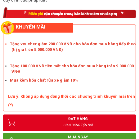
Máy rửa xe nước nóng IPC PW-H100/4 D2515P T (4 bánh) được 
thiết kế để trở thành một trợ thủ làm sạch với hiệu suất làm sạch 
ấn tượng. Áp lực tia nước có thể đạt tới mức 250 Bar. Thông số 
KHUYẾN MÃI
này giúp mẫu 
máy rửa xe áp lực cao
 này có thể nhanh chóng xử 
lý các vết bẩn dù cứng đầu nhất một cách nhanh chóng.
Tặng voucher giảm 200.000 VNĐ cho hóa đơn mua hàng tiếp theo
(trị giá trên 5.000.000 VNĐ)
Tặng 100.000 VNĐ tiền mặt cho hóa đơn mua hàng trên 9.000.000
VNĐ
Mua kèm hóa chất rửa xe giảm 10%
Lưu ý: Không áp dụng đồng thời các chương trình khuyến mãi trên
(*)
ĐẶT HÀNG
GIAO HÀNG TẬN NƠI
MUA NGAY