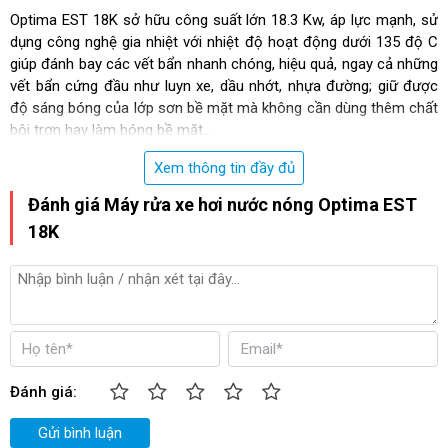
Optima EST 18K sở hữu công suất lớn 18.3 Kw, áp lực mạnh, sử
dụng công nghệ gia nhiệt với nhiệt độ hoạt động dưới 135 độ C
giúp đánh bay các vết bẩn nhanh chóng, hiệu quả, ngay cả những
vết bẩn cứng đầu như luyn xe, dầu nhớt, nhựa đường; giữ được
độ sáng bóng của lớp sơn bề mặt mà không cần dùng thêm chất
bôi trơn hay làm bóng bề mặt...
Thiết bị được ứng dụng rộng rãi trong các tiệm rửa xe chuyên
Xem thông tin đầy đủ
nghiệp, dùng để dọn nội thất, khoang máy hay vệ sinh nhà hàng,
Đánh giá Máy rửa xe hơi nước nóng Optima EST
bệnh viện... Thời gian đủ nhiệt chỉ 6 phút, giúp nước nóng nhanh,
tiết kiệm thời gian đáng kể.
18K
Dung tích thùng nước lớn 40 lít giúp Optima EST 18K vận hành
liên tục mà không phải dừng lại giữa chừng để tiếp thêm nước.
Thiết kế của máy chắc chắn, màu sắc trang nhã, hệ thống bánh
xe và khung đẩy máy chắc chắn giúp máy dễ dàng di chuyển và
thao tác linh hoạt. Các phụ kiện như súng hơi, ống hơi... hỗ trợ
công việc làm sạch một cách tối đa.
Đánh giá:
Gửi bình luận