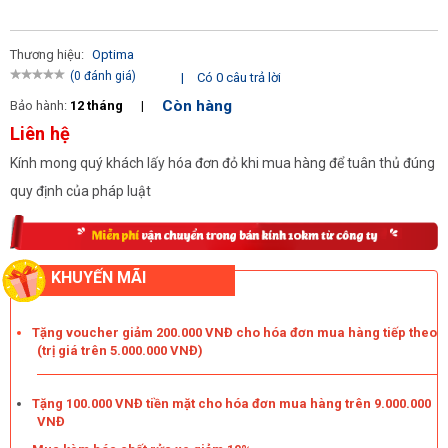
Thương hiệu:
Optima
(0 đánh giá)
|
Có 0 câu trả lời
Còn hàng
Bảo hành:
12 tháng
|
Liên hệ
Kính mong quý khách lấy hóa đơn đỏ khi mua hàng để tuân thủ đúng
quy định của pháp luật
KHUYẾN MÃI
Máy rửa xe hơi nước nóng Optima EST 18K giúp bạn dễ dàng
làm sạch khoang máy xe ô tô
Tặng voucher giảm 200.000 VNĐ cho hóa đơn mua hàng tiếp theo
Rửa xe bằng
máy rửa xe ô tô
nước nóng Optima EST 18K loại bỏ
(trị giá trên 5.000.000 VNĐ)
hoàn toàn tình trạng ô nhiễm không khí hoặc là ô nhiễm nguồn
nước, tiệt trùng và thân thiện với môi trường.
Tặng 100.000 VNĐ tiền mặt cho hóa đơn mua hàng trên 9.000.000
Trên đây là những đặc điểm về
máy rửa xe nước nóng Optima
VNĐ
EST 18K
, quý khách hàng nếu có những câu hỏi thắc mắc hay