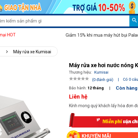
Giảm 15% khi mua máy hút bụi Palada 80
mại HOT
Máy rửa xe Kumisai
Máy rửa xe hơi nước nóng
Thương hiệu:
Kumisai
|
Có 0 câu 
(0 đánh giá)
Còn hàng
Bảo hành:
12 tháng
|
Liên hệ
Kính mong quý khách lấy hóa đơn đỏ
KHUYẾN MÃI