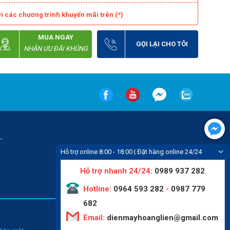
i các chương trình khuyến mãi trên (*)
MUA NGAY
GỌI LẠI CHO TÔI
NHẬN ƯU ĐÃI KHỦNG
-
Hỗ trợ online 8:00 - 18:00 | Đặt hàng online 24/24
Hỗ trợ nhanh 24/24:
0989 937 282
Hotline:
0964 593 282
-
0987 779
682
Email:
dienmayhoanglien@gmail.com
Tin tức