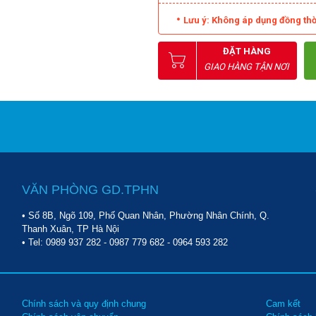
Lưu ý: Không áp dụng đồng thờ
ĐẶT HÀNG
GIAO HÀNG TẬN NƠI
VĂN PHÒNG GD.TPHN
• Số 8B, Ngõ 109, Phố Quan Nhân, Phường Nhân Chính, Q.
Thanh Xuân, TP Hà Nội
• Tel:
0989 937 282
-
0987 779 682
-
0964 593 282
Chính sách và quy định chung
Cam kết