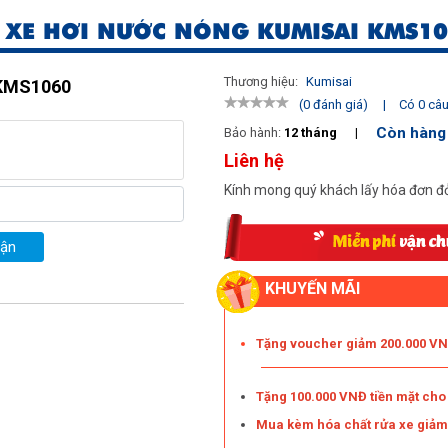
 XE HƠI NƯỚC NÓNG KUMISAI KMS1
Thương hiệu:
Kumisai
 KMS1060
|
Có 0 câu 
(0 đánh giá)
Còn hàng
Bảo hành:
12 tháng
|
Liên hệ
Kính mong quý khách lấy hóa đơn đỏ
uận
KHUYẾN MÃI
Tặng voucher giảm 200.000 VNĐ
Tặng 100.000 VNĐ tiền mặt ch
Mua kèm hóa chất rửa xe giả