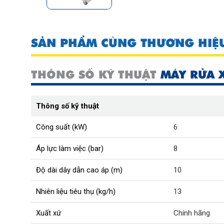
SẢN PHẨM CÙNG THƯƠNG HIỆ
THÔNG SỐ KỸ THUẬT
MÁY RỬA 
Thông số kỹ thuật
Công suất (kW)
6
Áp lực làm việc (bar)
8
Độ dài dây dẫn cao áp (m)
10
Nhiên liệu tiêu thụ (kg/h)
13
Xuất xứ
Chính hãng