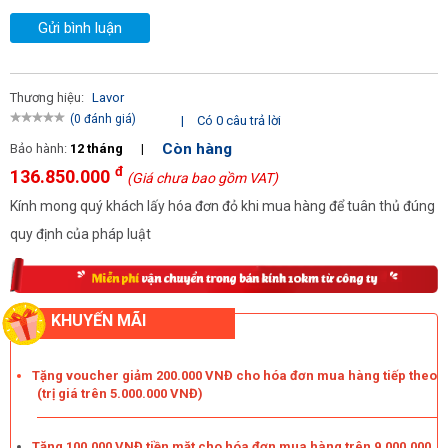
sử dụng ít phát sinh lỗi làm gián đoạn công việc.
Gửi bình luận
- Máy rửa xe Kolumbo 2 WAY được cấu thành từ những nguyên
vật liệu cao cấp. Vỏ ngoài được làm từ nhựa ABS cứng cáp, bảo
Thương hiệu:
Lavor
(0 đánh giá)
|
Có 0 câu trả lời
vệ máy các chi tiết bên trong máy khỏi những tác động xấu từ
Còn hàng
Bảo hành:
12 tháng
|
môi trường xung quanh.
đ
136.850.000
(Giá chưa bao gồm VAT)
Kính mong quý khách lấy hóa đơn đỏ khi mua hàng để tuân thủ đúng
quy định của pháp luật
KHUYẾN MÃI
Tặng voucher giảm 200.000 VNĐ cho hóa đơn mua hàng tiếp theo
(trị giá trên 5.000.000 VNĐ)
Tặng 100.000 VNĐ tiền mặt cho hóa đơn mua hàng trên 9.000.000