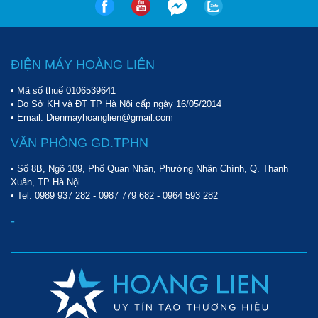
- Máy rửa xe hơi nước nóng Kolumbo 2 WAY hoạt động với độ
ồn thấp. Khi vận hành máy không phát ra những âm thanh khó
chịu làm ảnh hưởng đến mọi người xung quanh.
ĐIỆN MÁY HOÀNG LIÊN
- Thiết bị có mức giá phải chăng, phù hợp với điều kiện kinh tế
• Mã số thuế 0106539641
của nhiều đối tượng khách hàng hiện nay.
• Do Sở KH và ĐT TP Hà Nội cấp ngày 16/05/2014
• Email: Dienmayhoanglien@gmail.com
Lưu ý khi sử dụng máy rửa xe hơi nước nóng
VĂN PHÒNG GD.TPHN
Để nâng cao độ bền cũng như tuổi thọ của sản phẩm, trong quá
• Số 8B, Ngõ 109, Phố Quan Nhân, Phường Nhân Chính, Q. Thanh
trình sử dụng người dùng cần lưu ý một số điểm sau:
Xuân, TP Hà Nội
• Tel:
0989 937 282
-
0987 779 682
-
0964 593 282
-