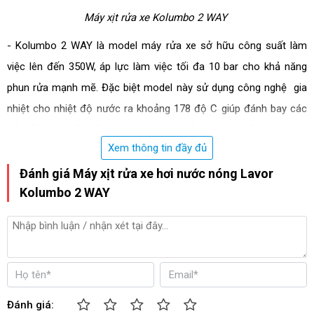
Máy xịt rửa xe Kolumbo 2 WAY
- Kolumbo 2 WAY là model máy rửa xe sở hữu công suất làm
việc lên đến 350W, áp lực làm việc tối đa 10 bar cho khả năng
phun rửa mạnh mẽ. Đặc biệt model này sử dụng công nghệ gia
nhiệt cho nhiệt độ nước ra khoảng 178 độ C giúp đánh bay các
vết bẩn cứng đầu, ở những vị trí kho tiếp xúc như: gầm xe, bánh
Xem thông tin đầy đủ
xe… Không chỉ làm sạch hiệu quả mà còn giúp tiết kiệm nước và
điện năng tiêu thụ.
Đánh giá Máy xịt rửa xe hơi nước nóng Lavor
Kolumbo 2 WAY
- Bình chứa nước có dung tích 24 lít giúp máy có thể hoạt động
liên tục mà không cần ngừng để tiếp nước, góp phần nâng cao
hiệu suất công việc.
- Được sản xuất trên dây chuyền công nghệ hiện đại đến từ Ý,
được kiểm định bởi các chuyên gia hàng đầu trước khi được tung
Đánh giá:
ra thị trường nên máy có độ bền và tuổi thọ cao. Trong quá trình