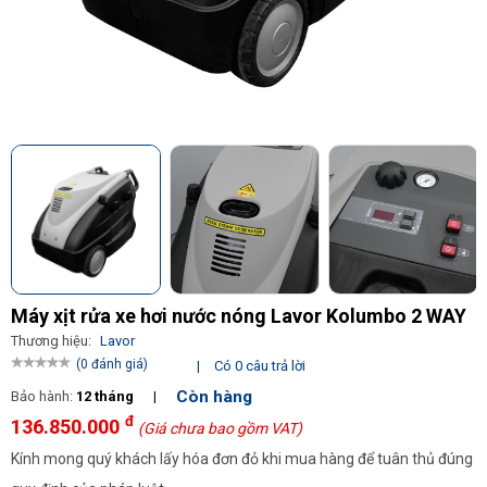
Máy xịt rửa xe hơi nước nóng Lavor Kolumbo 2 WAY
Thương hiệu:
Lavor
(0 đánh giá)
|
Có 0 câu trả lời
Còn hàng
Bảo hành:
12 tháng
|
đ
136.850.000
(Giá chưa bao gồm VAT)
Kính mong quý khách lấy hóa đơn đỏ khi mua hàng để tuân thủ đúng