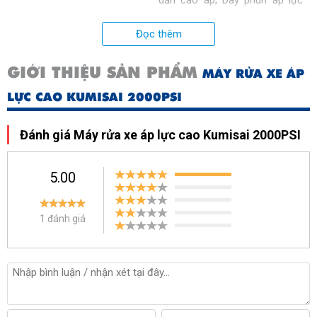
dẫn cao áp
;
Dây phun áp lực
15m
;
Súng phun
;
Đầu lọc rác
Đọc thêm
Trọng lượng (kg)
80
GIỚI THIỆU SẢN PHẨM
MÁY RỬA XE ÁP
Xuất xứ
Chính hãng
LỰC CAO KUMISAI 2000PSI
Đánh giá Máy rửa xe áp lực cao Kumisai 2000PSI
5.00
1 đánh giá