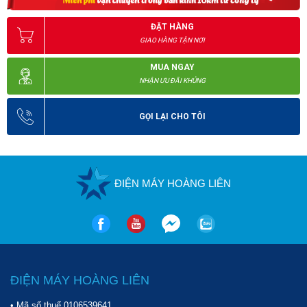
ĐẶT HÀNG
GIAO HÀNG TẬN NƠI
MUA NGAY
NHẬN ƯU ĐÃI KHỦNG
Hình ảnh thực tế m
áy ra vào lốp ô tô cần gật gù Bosch TCE-
4435 S44
GỌI LẠI CHO TÔI
- Máy có lực ép lốp và kẹp mâm cực khỏe, mâm đặt lốp có thể 
điều chỉnh.
ĐIỆN MÁY HOÀNG LIÊN
- Mô tơ chạy êm, bền bỉ, không gây ra tiếng ồn lớn, ảnh hưởng 
đến mọi người xung quanh.
- 
Bosch TCE-4435 S44
 được thiết kế gọn gàng và dễ sử dụng.
Công dụng của model Bosch TCE-4435 S44
ĐIỆN MÁY HOÀNG LIÊN
Máy được dùng để:
• Mã số thuế 0106539641