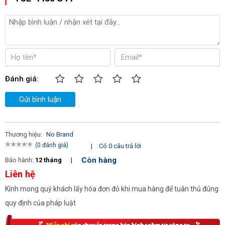
-
Bosch TCE-4435 S44
còn được trang bị tay hỗ trợ tì đè
chuyên nghiệp TCE-330.
Đánh giá:
Gửi bình luận
Thương hiệu:
No Brand
(0 đánh giá)
|
Có 0 câu trả lời
Còn hàng
Bảo hành:
12 tháng
|
Liên hệ
Kính mong quý khách lấy hóa đơn đỏ khi mua hàng để tuân thủ đúng
quy định của pháp luật