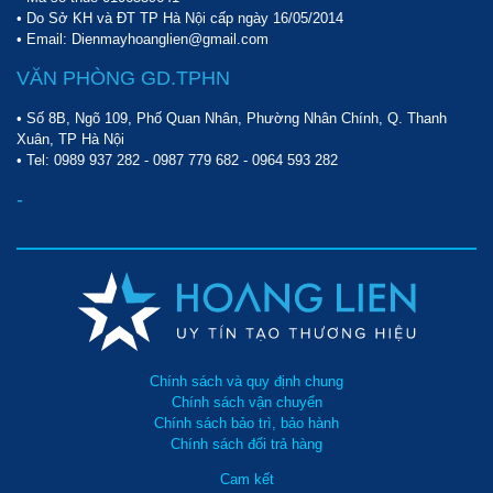
- Mở vỏ các loại xe tay ga
• Do Sở KH và ĐT TP Hà Nội cấp ngày 16/05/2014
• Email: Dienmayhoanglien@gmail.com
- Mở vỏ các loại ô tô từ 16 chỗ trở xuống
VĂN PHÒNG GD.TPHN
- Mở các loại xe tải nhỏ hoặc các loại xe bán tải từ 2.5 tấn trở 
xuống
• Số 8B, Ngõ 109, Phố Quan Nhân, Phường Nhân Chính, Q. Thanh
Xuân, TP Hà Nội
Điện máy Hoàng Liên - sự lựa chọn tốt nhất cho bạn
• Tel:
0989 937 282
-
0987 779 682
-
0964 593 282
- Cam kết 100% sản phẩm chính hãng
-
- Giá thành sản phẩm cạnh tranh và có nhiều ưu đãi nhất trên thị
trường
- Chế độ bảo hành hấp dẫn, dài lâu
- Đội ngũ nhân viên tư vấn giàu kinh nghiệm, luôn sẵn sàng giải
Chính sách và quy định chung
Chính sách vận chuyển
đáp mọi thắc mắc của khách hàng.
Chính sách bảo trì, bảo hành
Chính sách đổi trả hàng
- Hỗ trợ 100% phí vận chuyển trong nội thành Hà Nội.
Cam kết