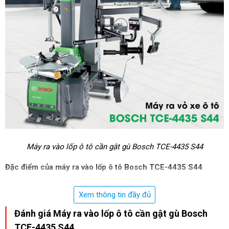
Máy ra vào lốp ô tô cần gật gù Bosch TCE-4435 S44
Đặc điểm của máy ra vào lốp ô tô Bosch TCE-4435 S44
- Model
máy tháo lốp ô tô
này được trang bị cần gật gù tiện
Xem thông tin đầy đủ
dụng, giúp dễ dàng đặt lốp xe to và nặng lên mâm.
Đánh giá Máy ra vào lốp ô tô cần gật gù Bosch
- Chân chấu kẹp được trang bị hệ thống bơm lốp không săm.
TCE-4435 S44