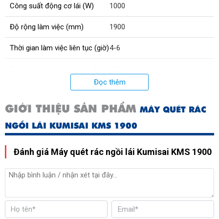
Công suất động cơ lái (W)
1000
Độ rộng làm việc (mm)
1900
Thời gian làm việc liên tục (giờ)
4-6
Dung tích thùng chứa rác (L)
160
Đọc thêm
Xuất xứ
Chính hãng
GIỚI THIỆU SẢN PHẨM
MÁY QUÉT RÁC
Tốc độ di chuyển (km/h)
0-8
NGỒI LÁI KUMISAI KMS 1900
Độ rộng quét chổi chính (mm)
690
Đánh giá Máy quét rác ngồi lái Kumisai KMS 1900
Đường kính chổi bên (mm)
510
Số lượng chổi bên
4
Tổng trọng lượng (kg)
520
Công suất motor chổi chính
690