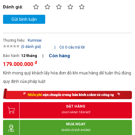
(W)
Đánh giá:
Kích thước đóng gói (mm)
1450x2250x2200
Gửi bình luận
Thương hiệu:
Kumisai
(0 đánh giá)
|
Có 0 câu trả lời
Còn hàng
Bảo hành:
12 tháng
|
đ
179.000.000
Kính mong quý khách lấy hóa đơn đỏ khi mua hàng để tuân thủ đúng
quy định của pháp luật
ĐẶT HÀNG
GIAO HÀNG TẬN NƠI
MUA NGAY
NHẬN ƯU ĐÃI KHỦNG