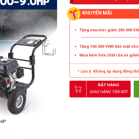
KHUYẾN MÃI
Tặng voucher giảm 200.000 VNĐ
Tặng 100.000 VNĐ tiền mặt ch
Mua kèm hóa chất rửa xe giả
Lưu ý: Không áp dụng đồng thờ
ĐẶT HÀNG
GIAO HÀNG TẬN NƠI
0HP