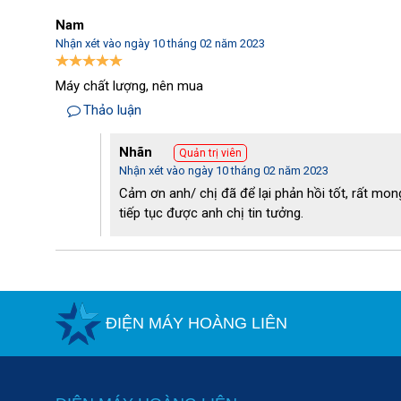
Nam
Nhận xét vào ngày 10 tháng 02 năm 2023
Máy chất lượng, nên mua
Cấu tạo máy rửa xe ô tô Palada 290
Thảo luận
Đôi nét về máy rửa xe Palada 2900-9.0HP
Nhãn
Quản trị viên
Máy chạy bằng xăng nên rất thích hợp làm trong các mô
Nhận xét vào ngày 10 tháng 02 năm 2023
biên giới, hải đảo. Model là thiết bị không thể thiếu tron
vệ sinh các loại xe tải lớn, xịt rửa tường nhà.
Cảm ơn anh/ chị đã để lại phản hồi tốt, rất mong
tiếp tục được anh chị tin tưởng.
ĐIỆN MÁY HOÀNG LIÊN