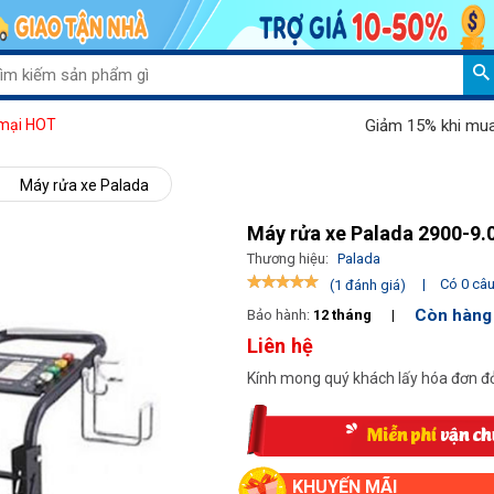
Giảm 15% khi mua máy hút 
mại HOT
Máy rửa xe Palada
Máy rửa xe Palada 2900-9
Thương hiệu:
Palada
|
Có 0 câu 
(1 đánh giá)
Còn hàng
Bảo hành:
12 tháng
|
Liên hệ
Kính mong quý khách lấy hóa đơn đỏ
KHUYẾN MÃI