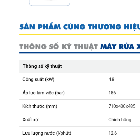
SẢN PHẨM CÙNG THƯƠNG HIỆ
THÔNG SỐ KỸ THUẬT
MÁY RỬA 
Thông số kỹ thuật
Công suất (kW)
4.8
Áp lực làm việc (bar)
186
Kích thước (mm)
710x400x485
Xuất xứ
Chính hãng
Lưu lượng nước (l/phút)
12.6