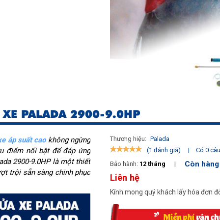
 XE PALADA 2900-9.0HP
Thương hiệu:
Palada
xe áp suất cao
không ngừng
ưu điểm nổi bật để đáp ứng
|
Có 0 câu 
(1 đánh giá)
ada 2900-9.0HP là một thiết
Còn hàng
Bảo hành:
12 tháng
|
ượt trội sẵn sàng chinh phục
Liên hệ
Kính mong quý khách lấy hóa đơn đỏ