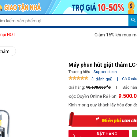
Giảm 15% khi mua máy hút bụi
mại HOT
 thảm
Máy phun hút giặt thảm L
Thương hiệu:
Supper clean
|
Có 0 câu 
(1 đánh giá)
đ
Giá hãng:
10.670.000
đ
|
Bảo hàn
9.500.
Độc Quyền Online Rẻ Hơn:
Kính mong quý khách lấy hóa đơn đỏ
ĐẶT HÀNG