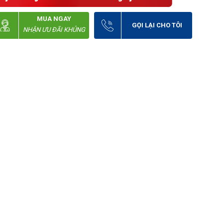
MUA NGAY
GỌI LẠI CHO TÔI
NHẬN ƯU ĐÃI KHỦNG