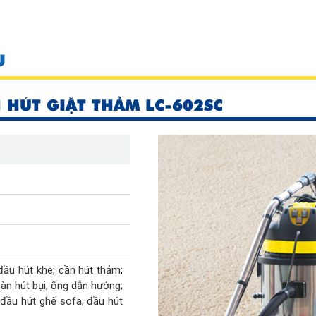
U
 HÚT GIẶT THẢM LC-602SC
đầu hút khe
;
cần hút thảm
;
àn hút bụi
;
ống dẫn hướng
;
;
đầu hút ghế sofa
;
đầu hút