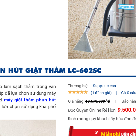
út bụi khô
;
Phun hút giặt
N HÚT GIẶT THẢM LC-602SC
Thương hiệu:
Supper clean
ho làm sạch thảm trong văn 
iệp đã lựa chọn sử dụng máy 
|
Có 0 câu 
(1 đánh giá)
l 
máy giặt thảm phun hút 
đ
Giá hãng:
10.670.000
đ
|
Bảo hàn
ợc lựa chọn sử dụng khá phổ 
9.500.
Độc Quyền Online Rẻ Hơn:
Kính mong quý khách lấy hóa đơn đỏ