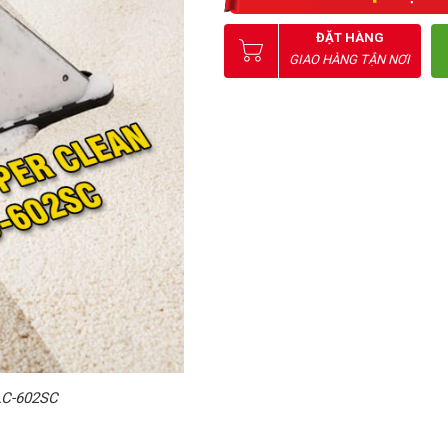
ĐẶT HÀNG
GIAO HÀNG TẬN NƠI
LC-602SC