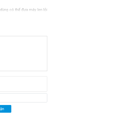
dùng có thể đưa máy len lỏi 
m mà không gặp bất cứ sự cố 
g bị hệ thống bánh xe chắc 
 tốn nhiều công sức để nâng 
 để thực hiện công việc làm 
 tốt như nhựa ABS bền chắc, 
2SC có khả năng chống chịu 
có thể vận hành ổn định, bền 
, bảo dưỡng.
W, thùng chứa nước và thùng 
uận
 sạch bụi bản cho những tấm 