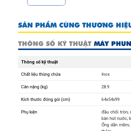
SẢN PHẨM CÙNG THƯƠNG HIỆ
THÔNG SỐ KỸ THUẬT
MÁY PHUN
Thông số kỹ thuật
Chất liệu thùng chứa
Inox
Cân nặng (kg)
28.9
Kích thước đóng gói (cm)
64x54x99
Phụ kiện
đầu chổi tròn
;
bàn hút nước
;
b
Ống dẫn mềm