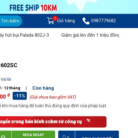
0
Giỏ hàng
0987779682
Tìm kiếm
 Palada 802J-3
Giảm giá lên đến 1 triệu đồng khi mua Máy chà 
C-602SC
trả lời
Còn hàng
h:
12 tháng
|
đ
-11%
000
(Giá chưa bao gồm VAT)
 khi mua hàng để tuân thủ đúng quy định của pháp luật
MUA NGAY