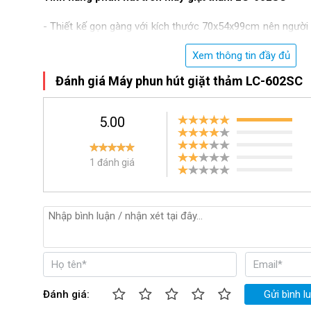
- Thiết kế gọn gàng với kích thước 70x54x99cm nên người 
tới mọi khu vực khác nhau để thực hiện vệ sinh, giặt thả
Xem thông tin đầy đủ
nào. 
Đánh giá Máy phun hút giặt thảm LC-602SC
- Chiếc máy giặt thảm phun hút 
LC-602SC 
còn được tran
5.00
chắn, di chuyển dễ dàng, tiện lợi, giúp người dùng không
đẩy, bê đỡ thiết bị tới những khu vực có địa hình phức tạp
sạch thảm trải sàn.
1 đánh giá
- Các thiết bị cấu thành nên tiết bị được làm từ vật liệu
inox không gỉ,...nên máy phun hút giặt thảm model LC-60
tốt trước các yếu tố thời tiết bên ngoài. Vì vậy, sản phẩm 
bỉ, giúp các doanh nghiệp tiết kiệm tối đa chi phí sửa chữa
- Được trang bị motor có công suất làm việc lên tới 2400
Đánh giá:
Gửi bình l
chứa hóa chất dung tích lớn nên thiết bị có khả năng loại