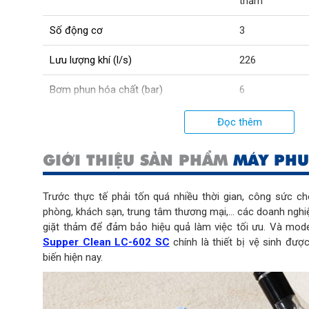
thảm
Số động cơ
3
Lưu lượng khí (l/s)
226
Bơm phun hóa chất (bar)
6
Điện áp (V)
220
Đọc thêm
Chức năng
Hút bụi ướt
;
H
GIỚI THIỆU SẢN PHẨM
MÁY PHU
thảm
Xuất xứ
Chính hãng
Trước thực tế phải tốn quá nhiều thời gian, công sức c
phòng, khách sạn, trung tâm thương mại,... các doanh ngh
Dung tích thùng chứa chất bẩn (L)
60
giặt thảm để đảm bảo hiệu quả làm việc tối ưu. Và mode
Supper Clean LC-602 SC
chính là thiết bị vệ sinh đư
Dung tích thùng chứa nước/hóa chất (L)
20
biến hiện nay.
Kích thước sản phẩm (cm)
70x54x99