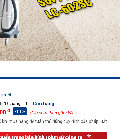
trả lời
Còn hàng
h:
12 tháng
|
đ
-11%
000
(Giá chưa bao gồm VAT)
 khi mua hàng để tuân thủ đúng quy định của pháp luật