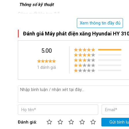
Thông số kỹ thuật
Công suất liên tục: 2.5
Xem thông tin đầy đủ
Công suất tối đa: 2.8 Kw
Model: HY 3100LE
Đánh giá Máy phát điện xăng Hyundai HY 31
Điện áp đầu ra: 230V/50Hz
5.00
Dung tích bình nhiên liệu : 16L
Tiêu hao nhiên liệu: 1.14L/h
1 đánh giá
Dạng máy: Máy trần, đề nổ
Trọng lượng: 49 kg
Bảo hành 12 tháng
Đánh giá:
Gửi bình l