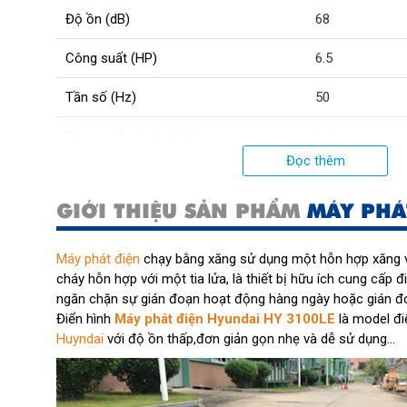
Độ ồn (dB)
68
Công suất (HP)
6.5
Tần số (Hz)
50
Công suất tối đa (kVA)
2.8
Đọc thêm
Hệ thống khởi động
Bằng điện
GIỚI THIỆU SẢN PHẨM
MÁY PHÁ
Điện áp (V)
230
Dung tích bình nhiên liệu (L)
13
Máy phát điện
chạy bằng xăng sử dụng một hỗn hợp xăng v
cháy hỗn hợp với một tia lửa, là thiết bị hữu ích cung cấp đi
Trọng lượng (kg)
43
ngăn chặn sự gián đoạn hoạt động hàng ngày hoặc gián đ
Điển hình
Máy phát điện Hyundai HY 3100LE
là model đi
Kích thước (mm)
610x490x490
Huyndai
với độ ồn thấp,đơn giản gọn nhẹ và dễ sử dụng...
Dung tích xilanh động cơ (cc)
196