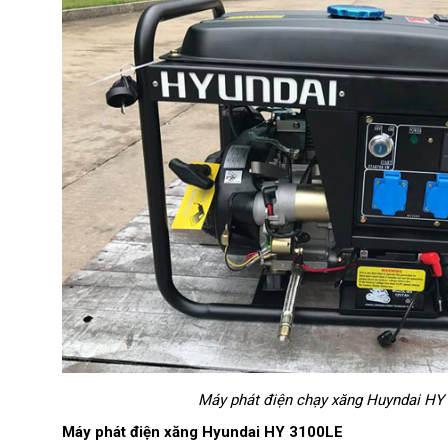
Thời gian hoạt động liên tục (giờ)
20 (50% CS)
Công suất liên tục (kVA)
2.5
Máy phát điện chạy xăng Huyndai HY
Máy phát điện xăng Hyundai HY 3100LE