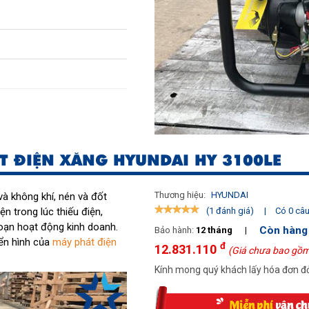
T ĐIỆN XĂNG HYUNDAI HY 3100LE
Thương hiệu:
HYUNDAI
à không khí, nén và đốt
ện trong lúc thiếu điện,
|
Có 0 câu 
(1 đánh giá)
oạn hoạt động kinh doanh.
Còn hàng
Bảo hành:
12 tháng
|
ển hình của
máy phát điện
đ
12.831.110
(Giá chưa bao gồm
Kính mong quý khách lấy hóa đơn đỏ