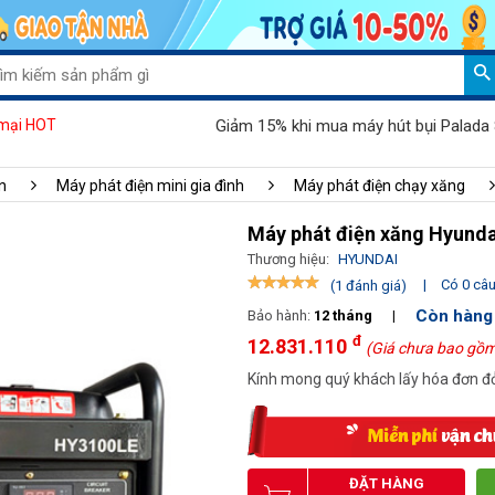
Giảm 15% khi mua máy hút bụi Palada 802J-3
mại HOT
n
Máy phát điện mini gia đình
Máy phát điện chạy xăng
Máy phát điện xăng Hyund
Thương hiệu:
HYUNDAI
|
Có 0 câu 
(1 đánh giá)
Còn hàng
Bảo hành:
12 tháng
|
đ
12.831.110
(Giá chưa bao gồm
Kính mong quý khách lấy hóa đơn đỏ
ĐẶT HÀNG