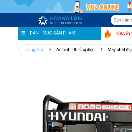
DANH MỤC SẢN PHẨM
Khuyến 
Trang chủ
An ninh - thiết bị điện
Máy phát điệ