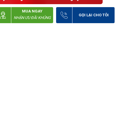
MUA NGAY
GỌI LẠI CHO TÔI
NHẬN ƯU ĐÃI KHỦNG