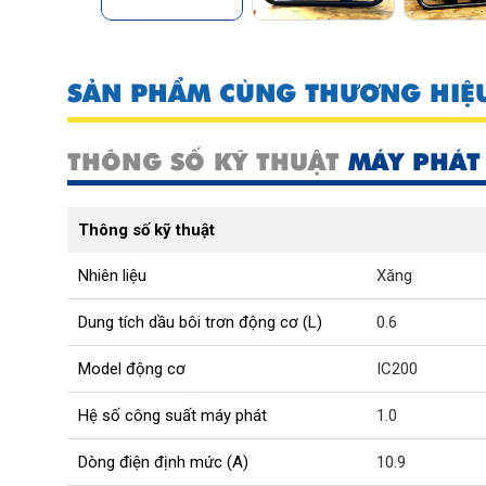
SẢN PHẨM CÙNG THƯƠNG HIỆ
THÔNG SỐ KỸ THUẬT
MÁY PHÁT
Thông số kỹ thuật
Nhiên liệu
Xăng
Dung tích dầu bôi trơn động cơ (L)
0.6
Model động cơ
IC200
Hệ số công suất máy phát
1.0
Dòng điện định mức (A)
10.9