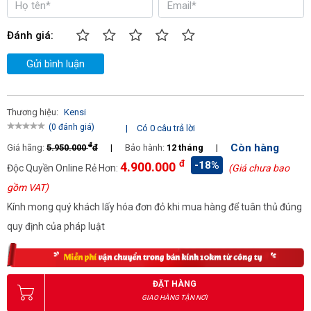
Đánh giá:
Gửi bình luận
Thương hiệu:
Kensi
(0 đánh giá)
|
Có 0 câu trả lời
đ
Còn hàng
Giá hãng:
5.950.000
đ
|
Bảo hành:
12 tháng
|
đ
-18%
4.900.000
Độc Quyền Online Rẻ Hơn:
(Giá chưa bao
gồm VAT)
Kính mong quý khách lấy hóa đơn đỏ khi mua hàng để tuân thủ đúng
quy định của pháp luật
ĐẶT HÀNG
GIAO HÀNG TẬN NƠI