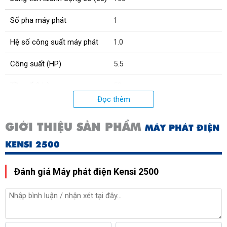
Số pha máy phát
1
Hệ số công suất máy phát
1.0
Công suất (HP)
5.5
Tần số (Hz)
50
Đọc thêm
Điện áp (V)
220
GIỚI THIỆU SẢN PHẨM
MÁY PHÁT ĐIỆN
Dung tích bình nhiên liệu (L)
10
KENSI 2500
Trọng lượng (kg)
43
Đánh giá Máy phát điện Kensi 2500
Kích thước (mm)
590x455x495