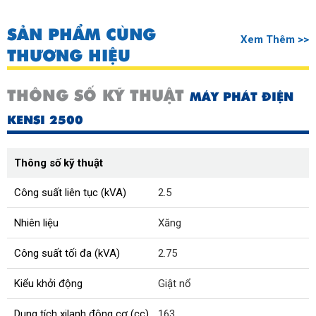
SẢN PHẨM CÙNG
Xem Thêm >>
THƯƠNG HIỆU
THÔNG SỐ KỸ THUẬT
MÁY PHÁT ĐIỆN
KENSI 2500
Thông số kỹ thuật
Công suất liên tục (kVA)
2.5
Nhiên liệu
Xăng
Công suất tối đa (kVA)
2.75
Kiểu khởi động
Giật nổ
Dung tích xilanh động cơ (cc)
163