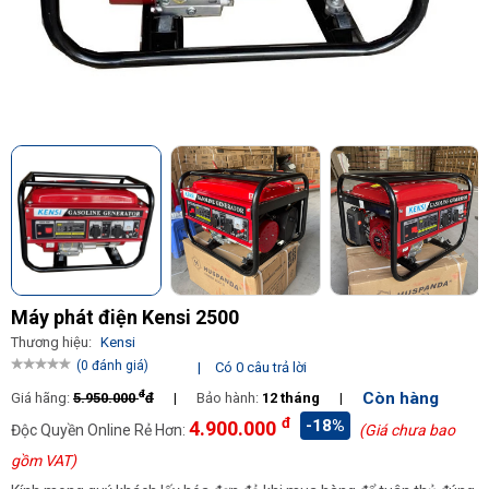
Máy phát điện Kensi 2500
Thương hiệu:
Kensi
(0 đánh giá)
|
Có 0 câu trả lời
đ
Còn hàng
Giá hãng:
5.950.000
đ
|
Bảo hành:
12 tháng
|
đ
-18%
4.900.000
Độc Quyền Online Rẻ Hơn:
(Giá chưa bao
gồm VAT)