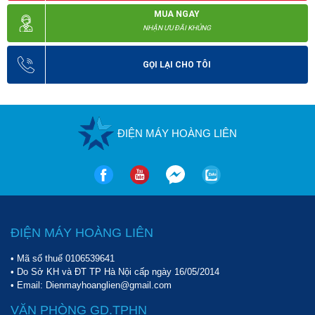
MUA NGAY
NHẬN ƯU ĐÃI KHỦNG
GỌI LẠI CHO TÔI
ĐIỆN MÁY HOÀNG LIÊN
ĐIỆN MÁY HOÀNG LIÊN
• Mã số thuế 0106539641
• Do Sở KH và ĐT TP Hà Nội cấp ngày 16/05/2014
• Email: Dienmayhoanglien@gmail.com
VĂN PHÒNG GD.TPHN