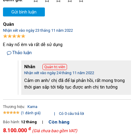
Xem thêm :
máy phát điện honda
,
máy phát điện công nghiệp
,
máy phát điện hyundai
Gửi bình luận
Quân
Nhận xét vào ngày 23 tháng 11 năm 2022
E này nổ êm và rất dễ sử dụng
Thảo luận
Nhãn
Quản trị viên
Nhận xét vào ngày 24 tháng 11 năm 2022
Cảm ơn anh/ chị đã để lại phản hồi, rất mong trong
thời gian sắp tới tiếp tục được anh chị tin tưởng
Thương hiệu:
Kama
(1 đánh giá)
|
Có 0 câu trả lời
Còn hàng
Bảo hành:
12 tháng
|
đ
8.100.000
(Giá chưa bao gồm VAT)