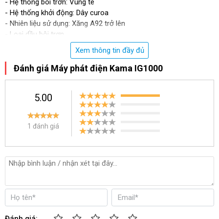
- Hệ thống bôi trơn: Vung té
- Hệ thống khởi động: Dây curoa
- Nhiên liệu sử dụng: Xăng A92 trở lên
- Loại dầu bôi trơn
- Dung tích dầu bôi trơn (L):0.4
Xem thông tin đầy đủ
- Nguồn nạp ắc quy (V-A): Ắc quy (V-Ah)
- Mức tiêu hao nhiên liệu tối đa (L/h):0.5
Đánh giá Máy phát điện Kama IG1000
TỔ MÁY PHÁT ĐIỆN (SET)
- Dung tích bình nhiên liệu (L):2.6
5.00
- Kích thước (mm): 460x248x395
- Trọng lượng tịnh (Kg):14
- Độ ồn dB (A)/7m:51
1 đánh giá
- Kết cấu khung – vỏ bọc: Loại máy du lịch xách tay, có vỏ chống
ồn đồng bộ
BẢNG ĐIỀU KHIỂN (CONTROL PANEL)
Công tắc điện bật chế độ tiết kiệm nhiên liệu, Attomat điều khiển
& bảo vệ điện áp ra, đèn báo điện phát ra, đèn báo quá tải, đèn
báo thiếu dầu, ở cắm điện một chiều 12V, ổ cắm đa năng điện
xoay chiều 230V.
Đánh giá: