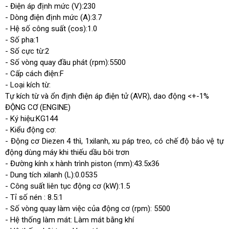
- Điện áp định mức (V):230
- Dòng điện định mức (A):3.7
Trọng lượng (kg)
14
- Hệ số công suất (cos):1.0
- Số pha:1
Kích thước (mm)
460x248x395
- Số cực từ:2
- Số vòng quay đầu phát (rpm):5500
Xuất xứ
Trung Quốc
- Cấp cách điện:F
- Loại kích từ:
Dung tích xilanh động cơ (cc)
53.5
Tự kích từ và ổn định điện áp điện tử (AVR), dao động <+-1%
ĐỘNG CƠ (ENGINE)
Model động cơ
KG144
- Ký hiệu:KG144
- Kiểu động cơ:
- Động cơ Diezen 4 thì, 1xilanh, xu páp treo, có chế độ bảo vệ tự
động dùng máy khi thiếu dầu bôi trơn
- Đường kính x hành trình piston (mm):43.5x36
- Dung tích xilanh (L):0.0535
- Công suất liên tục động cơ (kW):1.5
- Tỉ số nén : 8.5:1
- Số vòng quay làm việc của động cơ (rpm): 5500
- Hệ thống làm mát: Làm mát bằng khí