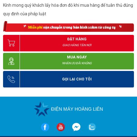
Kính mong quý khách lấy hóa đơn đỏ khi mua hàng để tuân thủ đúng
quy định của pháp luật
ĐẶT HÀNG
GIAO HÀNG TẬN NƠI
MUA NGAY
NHẬN ƯU ĐÃI KHỦNG
GỌI LẠI CHO TÔI
ĐIỆN MÁY HOÀNG LIÊN