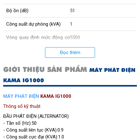
Độ ồn (dB)
51
Công suất dự phòng (kVA)
1
Vòng quay định mức động cơ
5500
(v/phút)
Đọc thêm
Công suất liên tục (kVA)
0.9
GIỚI THIỆU SẢN PHẨM
MÁY PHÁT ĐIỆN
Điện áp (V)
115/230
KAMA IG1000
Hệ thống khởi động
Bằng tay
MÁY PHÁT ĐIỆN
KAMA IG1000
Tiêu hao nhiên liệu động cơ
0.5
(L/h)
Thông số kỹ thuật:
ĐẦU PHÁT ĐIỆN (ALTERNATOR)
Dung tích bình nhiên liệu (L)
2.6
- Tần số (Hz):50
- Công suất liên tục (KVA):0.9
Đường kínhxhành trình piston
43.5x36
- Công suất cực đại (KVA):1.0
(mm)