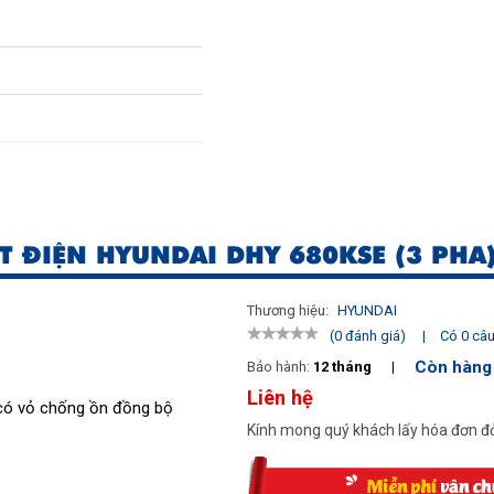
75
T ĐIỆN HYUNDAI DHY 680KSE (3 PHA
Thương hiệu:
HYUNDAI
|
Có 0 câu 
(0 đánh giá)
Còn hàng
Bảo hành:
12 tháng
|
Liên hệ
 có vỏ chống ồn đồng bộ
Kính mong quý khách lấy hóa đơn đỏ