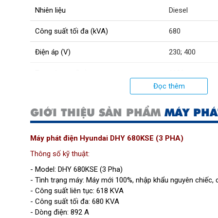
Nhiên liệu
Diesel
Công suất tối đa (kVA)
680
Điện áp (V)
230
;
400
Trọng lượng (kg)
6180
Đọc thêm
Kích thước (mm)
5200×1790×24
GIỚI THIỆU SẢN PHẨM
MÁY PHÁ
Hệ thống khởi động
Bằng điện
Máy phát điện Hyundai DHY 680KSE (3 PHA)
Thông số kỹ thuật:
- Model: DHY 680KSE (3 Pha)
- Tình trạng máy: Máy mới 100%, nhập khẩu nguyên chiếc,
- Công suất liên tục: 618 KVA
- Công suất tối đa: 680 KVA
- Dòng điện: 892 A