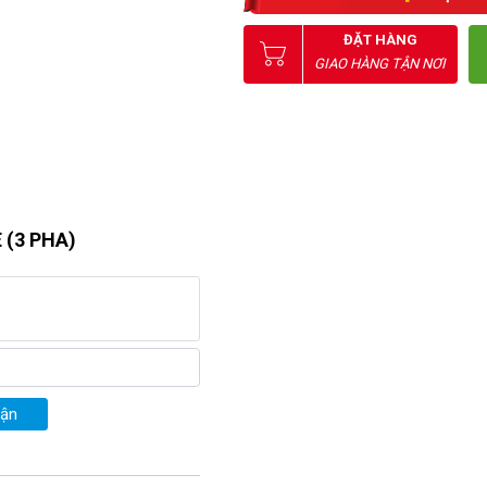
ĐẶT HÀNG
GIAO HÀNG TẬN NƠI
 (3 PHA)
uận