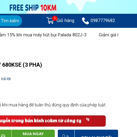
0
Giỏ hàng
0987779682
Tìm kiếm
% khi mua máy hút bụi Palada 802J-3
Giảm giá lên đến 1 triệu
Y 680KSE (3 PHA)
trả lời
 khi mua hàng để tuân thủ đúng quy định của pháp luật
MUA NGAY