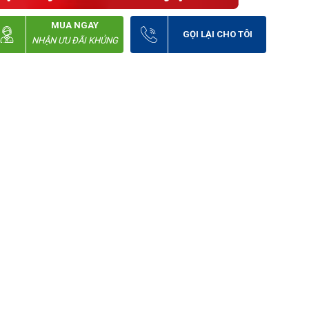
MUA NGAY
GỌI LẠI CHO TÔI
NHẬN ƯU ĐÃI KHỦNG