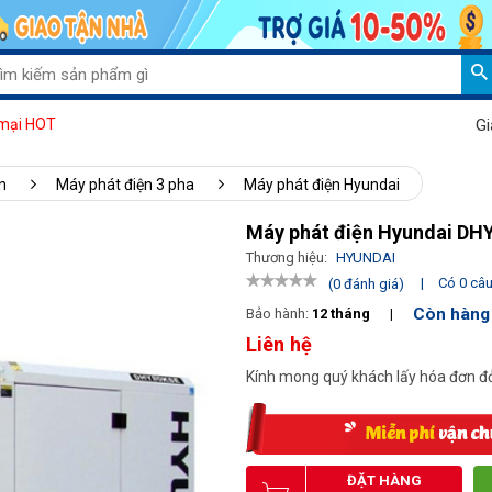
Giảm 15
mại HOT
n
Máy phát điện 3 pha
Máy phát điện Hyundai
Máy phát điện Hyundai DH
Thương hiệu:
HYUNDAI
|
Có 0 câu 
(0 đánh giá)
Còn hàng
Bảo hành:
12 tháng
|
Liên hệ
Kính mong quý khách lấy hóa đơn đỏ
ĐẶT HÀNG