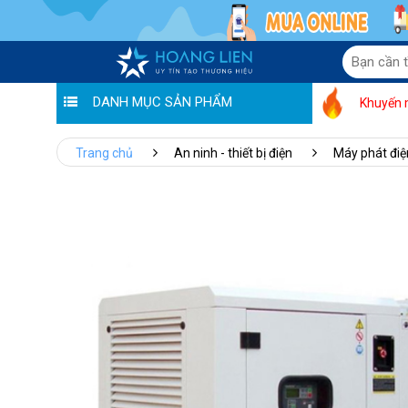
DANH MỤC SẢN PHẨM
Khuyến 
Trang chủ
An ninh - thiết bị điện
Máy phát điệ