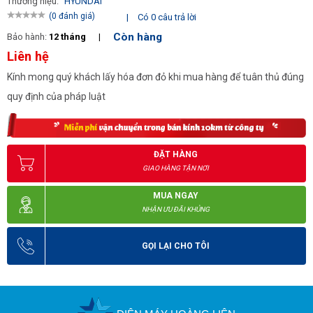
Thương hiệu:
HYUNDAI
(0 đánh giá)
|
Có 0 câu trả lời
Còn hàng
Bảo hành:
12 tháng
|
Liên hệ
Kính mong quý khách lấy hóa đơn đỏ khi mua hàng để tuân thủ đúng
quy định của pháp luật
ĐẶT HÀNG
GIAO HÀNG TẬN NƠI
MUA NGAY
NHẬN ƯU ĐÃI KHỦNG
GỌI LẠI CHO TÔI