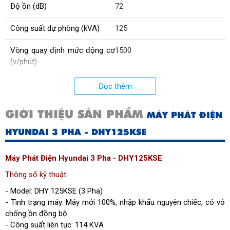
Độ ồn (dB)
72
Công suất dự phòng (kVA)
125
Vòng quay định mức động cơ
1500
(v/phút)
Công suất liên tục (kVA)
112
Đọc thêm
Dung tích dầu bôi trơn động cơ
24
GIỚI THIỆU SẢN PHẨM
MÁY PHÁT ĐIỆN
(L)
HYUNDAI 3 PHA - DHY125KSE
Hệ thống khởi động
Bằng điện
Máy Phát Điện Hyundai 3 Pha - DHY125KSE
Điện áp (V)
400
;
230
Thông số kỹ thuật:
Tiêu hao nhiên liệu động cơ
28
- Model: DHY 125KSE (3 Pha)
(L/h)
- Tình trạng máy: Máy mới 100%, nhập khẩu nguyên chiếc, có vỏ
chống ồn đồng bộ
Dung tích bình nhiên liệu (L)
245
- Công suất liên tục: 114 KVA