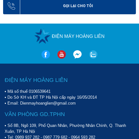
GỌI LẠI CHO TÔI
ĐIỆN MÁY HOÀNG LIÊN
ĐIỆN MÁY HOÀNG LIÊN
• Mã số thuế 0106539641
• Do Sở KH và ĐT TP Hà Nội cấp ngày 16/05/2014
• Email: Dienmayhoanglien@gmail.com
VĂN PHÒNG GD.TPHN
• Số 8B, Ngõ 109, Phố Quan Nhân, Phường Nhân Chính, Q. Thanh
Xuân, TP Hà Nội
• Tel:
0989 937 282
-
0987 779 682
-
0964 593 282