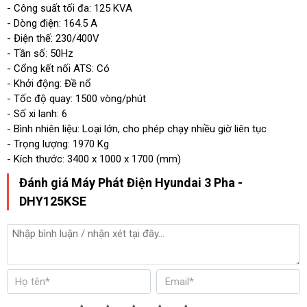
- Công suất tối đa: 125 KVA
Đường kínhxhành trình piston
102×120
- Dòng điện: 164.5 A
(mm)
- Điện thế: 230/400V
- Tần số: 50Hz
Trọng lượng (kg)
1970
- Cổng kết nối ATS: Có
- Khởi động: Đề nổ
Kích thước (mm)
3400x1000x1700
- Tốc độ quay: 1500 vòng/phút
- Số xi lanh: 6
Dung tích xilanh động cơ (cc)
6870
- Bình nhiên liệu: Loại lớn, cho phép chạy nhiều giờ liên tục
- Trọng lượng: 1970 Kg
Thời gian hoạt động liên tục
9
- Kích thước: 3400 x 1000 x 1700 (mm)
(giờ)
Đánh giá Máy Phát Điện Hyundai 3 Pha -
Model động cơ
HY6B155LD
DHY125KSE