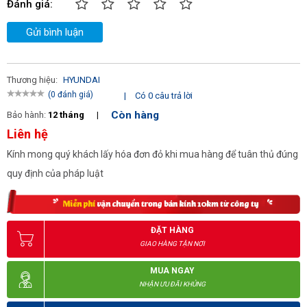
Đánh giá:
Gửi bình luận
Thương hiệu:
HYUNDAI
(0 đánh giá)
|
Có 0 câu trả lời
Còn hàng
Bảo hành:
12 tháng
|
Liên hệ
Kính mong quý khách lấy hóa đơn đỏ khi mua hàng để tuân thủ đúng
quy định của pháp luật
ĐẶT HÀNG
GIAO HÀNG TẬN NƠI
MUA NGAY
NHẬN ƯU ĐÃI KHỦNG