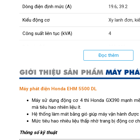
Dòng điện định mức (A)
19.6
;
39.2
Kiểu động cơ
Xy lanh đơn, k
Công suất liên tục (kVA)
4
Điện áp (V)
220
;
110
Đọc thêm
Hệ thống khởi động
Bằng tay
GIỚI THIỆU SẢN PHẨM
MÁY PHÁ
Dung tích bình nhiên liệu (L)
25
Đường kínhxhành trình piston (mm)
88x64
Máy phát điện Honda EHM 5500 DL
Máy sử dụng động cơ 4 thì Honda GX390 mạnh mẽ
Trọng lượng (kg)
74
mà tiêu hao nhiên liệu ít.
Kích thước (mm)
Hệ thống làm mát bằng gió giúp máy vận hành được lâ
700x550x580
Mức tiêu hao nhiêu liệu thấp nhờ trang bị động cơ c
Kiểu đánh lửa
IC từ tính
Thông số kỹ thuật