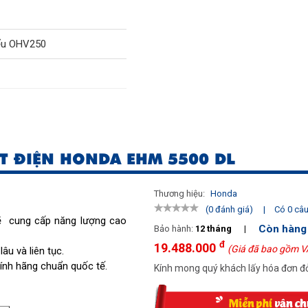
iểu OHV250
T ĐIỆN HONDA EHM 5500 DL
Thương hiệu:
Honda
|
Có 0 câu 
(0 đánh giá)
 cung cấp năng lượng cao
Còn hàng
Bảo hành:
12 tháng
|
đ
19.488.000
(Giá đã bao gồm V
u và liên tục.
hính hãng chuẩn quốc tế.
Kính mong quý khách lấy hóa đơn đỏ