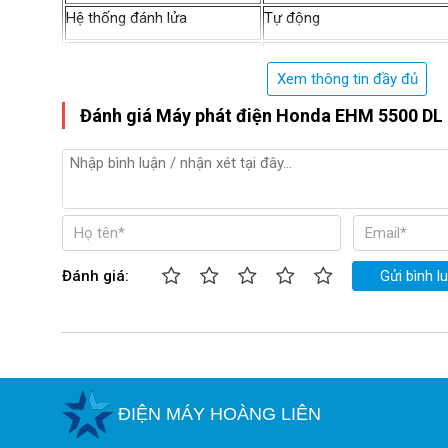
Hệ thống đánh lửa
Tự động
Dung tích bình xăng
25
Xem thông tin đầy đủ
Dung tích nhớt
1.1
Đánh giá Máy phát điện Honda EHM 5500 DL
0
1 xilanh, OHV25
, làm m
Kiểu
bằng gió
Chi tiết khác
N.W./G.W.(Kg)
73.5/76
Kích thước (mm)
700 X 550 X 580
Đánh giá:
Gửi bình l
20FT (set)
ĐIỆN MÁY HOÀNG LIÊN