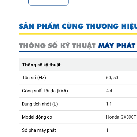
SẢN PHẨM CÙNG THƯƠNG HIỆ
THÔNG SỐ KỸ THUẬT
MÁY PHÁT
Thông số kỹ thuật
Tần số (Hz)
60
;
50
Công suất tối đa (kVA)
4.4
Dung tích nhớt (L)
1.1
Model động cơ
Honda GX390T
Số pha máy phát
1