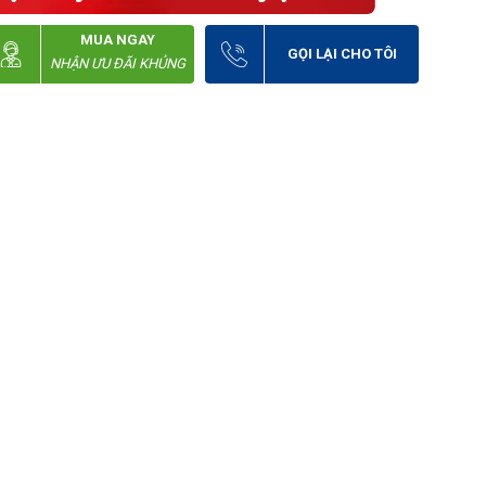
MUA NGAY
GỌI LẠI CHO TÔI
NHẬN ƯU ĐÃI KHỦNG