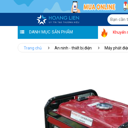
DANH MỤC SẢN PHẨM
Khuyến 
Trang chủ
An ninh - thiết bị điện
Máy phát điệ