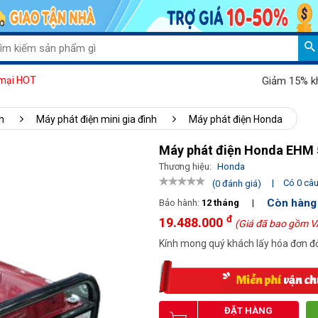
Giảm 15% khi mua 
mại HOT
n
Máy phát điện mini gia đình
Máy phát điện Honda
Máy phát điện Honda EHM 
Thương hiệu:
Honda
|
Có 0 câu 
(0 đánh giá)
Còn hàng
Bảo hành:
12 tháng
|
đ
19.488.000
(Giá đã bao gồm V
Kính mong quý khách lấy hóa đơn đỏ
ĐẶT HÀNG