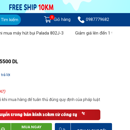
0
Giỏ hàng
0987779682
Tìm kiếm
máy hút bụi Palada 802J-3
Giảm giá lên đến 1 triệu đồng khi 
5500 DL
trả lời
AT)
 khi mua hàng để tuân thủ đúng quy định của pháp luật
MUA NGAY