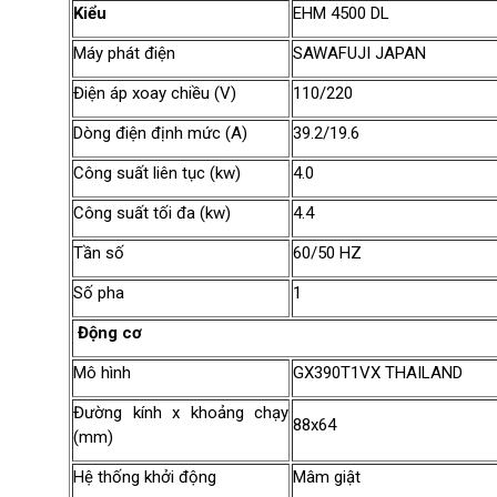
Kiểu làm mát
Bằng gió
Kiểu
EHM 4500 DL
Dung tích bình xăng (L)
25
Máy phát điện
SAWAFUJI JAPAN
Điện áp xoay chiều (V)
110/220
Dòng điện định mức (A)
39.2/19.6
Công suất liên tục (kw)
4.0
Công suất tối đa (kw)
4.4
Tần số
60/50 HZ
Số pha
1
Động cơ
Mô hình
GX390T1VX THAILAND
Đường kính x khoảng chạy
88x64
(mm)
Hệ thống khởi động
Mâm giật