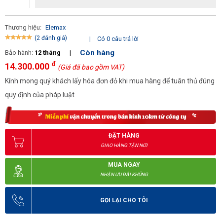
Thương hiệu:
Elemax
(2 đánh giá)
|
Có 0 câu trả lời
Còn hàng
Bảo hành:
12 tháng
|
đ
14.300.000
(Giá đã bao gồm VAT)
Kính mong quý khách lấy hóa đơn đỏ khi mua hàng để tuân thủ đúng
quy định của pháp luật
ĐẶT HÀNG
GIAO HÀNG TẬN NƠI
MUA NGAY
NHẬN ƯU ĐÃI KHỦNG
GỌI LẠI CHO TÔI