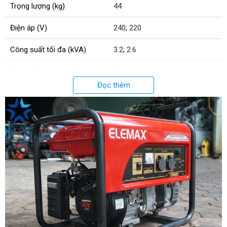
Trọng lượng (kg)
44
Điện áp (V)
240
;
220
Công suất tối đa (kVA)
3.2
;
2.6
Model động cơ
GX160
Đọc thêm
Công suất liên tục (kVA)
2.2
;
2.5
Độ ồn (dB)
65
Hệ số công suất máy phát
1.0
Số pha máy phát
1
Nhiên liệu
Xăng
Dung tích bình nhiên liệu (L)
17