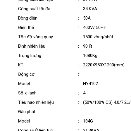
Kích thước (mm)
2200x950x130
Công suất tối đa
:
34 KVA
Dung tích xilanh động cơ (cc)
2544
Dòng điện
:
50A
Thời gian hoạt động liên tục (giờ)
8.7 (100%CS)
Điện thế
:
400V/ 50Hz
Tốc độ vòng quay
:
1500 vòng/phút
Công suất liên tục (kVA)
31
Bình nhiên liệu
:
90 lít
Trọng lượng
:
1080Kg
KT
:
2220X950X1200(mm)
Động cơ
:
Model
:
HY4102
Số xi lanh
:
4
Tiêu hao nhiên liệu
:
(50%/100% CS) 4.0/7.2L
Đầu phát
:
Model
:
184G
Công suất liên tục
:
31.3KVA