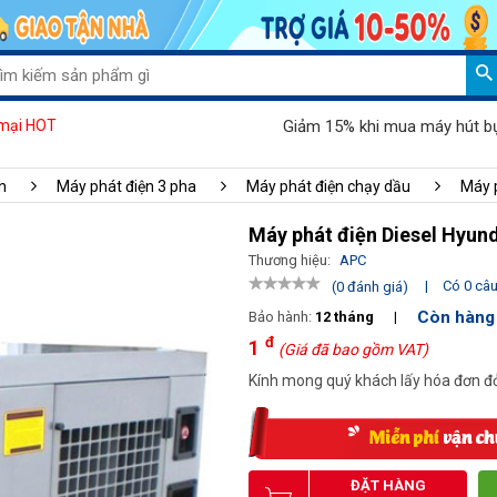
Giảm 15% khi mua máy hút bụi Palad
mại HOT
n
Máy phát điện 3 pha
Máy phát điện chạy dầu
Máy 
Máy phát điện Diesel Hyun
Thương hiệu:
APC
|
Có 0 câu 
(0 đánh giá)
Còn hàng
Bảo hành:
12 tháng
|
đ
1
(Giá đã bao gồm VAT)
Kính mong quý khách lấy hóa đơn đỏ
ĐẶT HÀNG