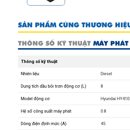
SẢN PHẨM CÙNG THƯƠNG HIỆ
THÔNG SỐ KỸ THUẬT
MÁY PHÁT 
Thông số kỹ thuật
Nhiên liệu
Diesel
Dung tích dầu bôi trơn động cơ (L)
8
Model động cơ
Hyundai HY410
Hệ số công suất máy phát
0.8
Dòng điện định mức (A)
45