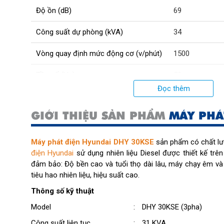
Độ ồn (dB)
69
Công suất dự phòng (kVA)
34
Vòng quay định mức động cơ (v/phút)
1500
Tần số (Hz)
50
Đọc thêm
Điện áp (V)
380
;
220
GIỚI THIỆU SẢN PHẨM
MÁY PHÁ
Hệ thống khởi động
Bằng điện
Tiêu hao nhiên liệu động cơ (L/h)
10.7 (100%CS)
Máy phát điện Hyundai DHY 30KSE
sản phẩm có chất l
điện Hyundai
sử dụng nhiên liệu Diesel được thiết kế trên
Dung tích bình nhiên liệu (L)
93
đảm bảo: Độ bền cao và tuổi thọ dài lâu, máy chạy êm và 
tiêu hao nhiên liệu, hiệu suất cao.
Đường kínhxhành trình piston (mm)
102×115
Thông số kỹ thuật
Trọng lượng (kg)
890
Model
:
DHY 30KSE (3pha)
Công suất liên tục
:
31 KVA