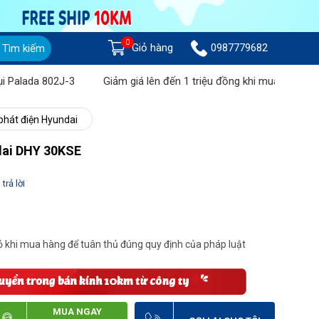
0
Giỏ hàng
0987779682
Tìm kiếm
a 802J-3
Giảm giá lên đến 1 triệu đồng khi mua Máy chà sàn li
phát điện Hyundai
dai DHY 30KSE
trả lời
 khi mua hàng để tuân thủ đúng quy định của pháp luật
MUA NGAY