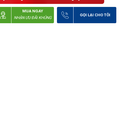
MUA NGAY
GỌI LẠI CHO TÔI
NHẬN ƯU ĐÃI KHỦNG