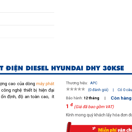
T ĐIỆN DIESEL HYUNDAI DHY 30KSE
Thương hiệu:
APC
ượng cao của dòng
máy phát
 công nghệ thiết bị hiện đại
|
Có 0 câu 
(0 đánh giá)
ổn định, độ an toàn cao, ít
Còn hàng
Bảo hành:
12 tháng
|
đ
1
(Giá đã bao gồm VAT)
Kính mong quý khách lấy hóa đơn đỏ